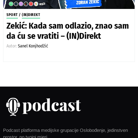
SPORT
/
(IN)DIREKT
Zekić: Kada sam odlazio, znao sam
da ću se vratiti – (IN)Direkt
Autor:
Sanel Konjhodžić
Podcast platforma medijske grupacije Oslobođenje, jedinstven
prostor, po tvojoj mjeri.