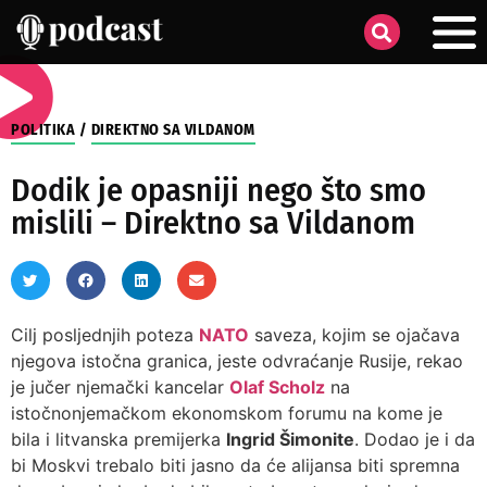
POLITIKA
/
DIREKTNO SA VILDANOM
Dodik je opasniji nego što smo
mislili – Direktno sa Vildanom
Cilj posljednjih poteza
NATO
saveza, kojim se ojačava
njegova istočna granica, jeste odvraćanje Rusije, rekao
je jučer njemački kancelar
Olaf Scholz
na
istočnonjemačkom ekonomskom forumu na kome je
bila i litvanska premijerka
Ingrid Šimonite
. Dodao je i da
bi Moskvi trebalo biti jasno da će alijansa biti spremna