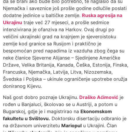
da se brani ako bude bilo potrebno, te naglasio da su
Njemačka i saveznice još prošle godine odlučile poslati
dodatne jedinice u baltičke zemlje.
Ruska agresija na
Ukrajinu
traje već 27 mjeseci, a prošle sedmice
intenzivirana je ofanziva na Harkov. Ovaj drugi po
veličini ukrajinski grad na krajnjem je sjeveroistoku
zemlje kod granice sa Rusijom i praktično je
bespomoćan pred napadima iz vazduha zbog čega su
neke članice Sjeverne Alijanse – Sjedinjene Američke
Države, Velika Britanija, Kanada, Češka, Estonija, Finska,
Francuska, Njemačka, Latvija, Litva, Nizozemska,
Švedska i Poljska – ukinule ograničenje upotrebe oružja
doniranog Kijevu.
Naš gost dobro poznaje Ukrajinu.
Draško Aćimović
je
rođen u Banjaluci, školovao se u Austriji, a potom u
Bugarskoj, gdje je i magistrirao na
Ekonomskom
fakultetu u Svištovu.
Doktorsku disertaciju odbranio je
na državnom univerzitetu
Mariopul
u Ukrajini. Član