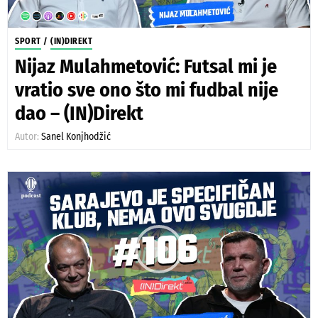
SPORT
/
(IN)DIREKT
Nijaz Mulahmetović: Futsal mi je
vratio sve ono što mi fudbal nije
dao – (IN)Direkt
Autor:
Sanel Konjhodžić