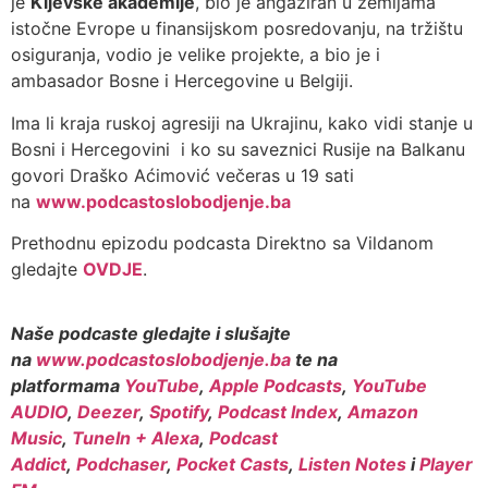
je
Kijevske akademije
, bio je angažiran u zemljama
istočne Evrope u finansijskom posredovanju, na tržištu
osiguranja, vodio je velike projekte, a bio je i
ambasador Bosne i Hercegovine u Belgiji.
Ima li kraja ruskoj agresiji na Ukrajinu, kako vidi stanje u
Bosni i Hercegovini i ko su saveznici Rusije na Balkanu
govori Draško Aćimović večeras u 19 sati
na
www.podcastoslobodjenje.ba
Prethodnu epizodu podcasta Direktno sa Vildanom
gledajte
OVDJE
.
Naše podcaste gledajte i slušajte
na
www.podcastoslobodjenje.ba
te na
platformama
YouTube
,
Apple Podcasts
,
YouTube
AUDIO
,
Deezer
,
Spotify
,
Podcast Index
,
Amazon
Music
,
TuneIn + Alexa
,
Podcast
Addict
,
Podchaser
,
Pocket Casts
,
Listen Notes
i
Player