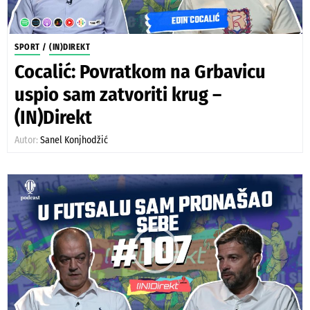
SPORT
/
(IN)DIREKT
Cocalić: Povratkom na Grbavicu
uspio sam zatvoriti krug –
(IN)Direkt
Autor:
Sanel Konjhodžić