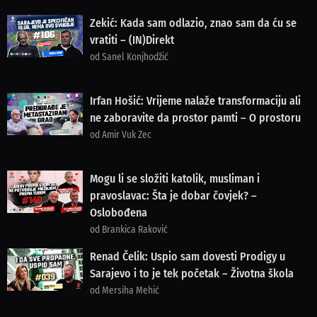
Zekić: Kada sam odlazio, znao sam da ću se
vratiti – (IN)Direkt
od Sanel Konjhodžić
Irfan Hošić: Vrijeme nalaže transformaciju ali
ne zaboravite da prostor pamti – O prostoru
od Amir Vuk Zec
Mogu li se složiti katolik, musliman i
pravoslavac: Šta je dobar čovjek? –
Oslobođena
od Brankica Raković
Renad Čelik: Uspio sam dovesti Prodigy u
Sarajevo i to je tek početak – Životna škola
od Mersiha Mehić