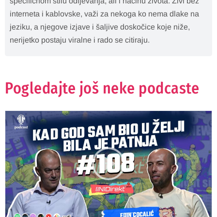
specifičnom stilu odijevanja, ali i načinu života. Živi bez
interneta i kablovske, važi za nekoga ko nema dlake na
jeziku, a njegove izjave i šaljive doskočice koje niže,
nerijetko postaju viralne i rado se citiraju.
Pogledajte još neke podcaste