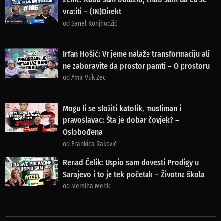
vratiti – (IN)Direkt
od Sanel Konjhodžić
Irfan Hošić: Vrijeme nalaže transformaciju ali
ne zaboravite da prostor pamti – O prostoru
od Amir Vuk Zec
Mogu li se složiti katolik, musliman i
pravoslavac: Šta je dobar čovjek? –
Oslobođena
od Brankica Raković
Renad Čelik: Uspio sam dovesti Prodigy u
Sarajevo i to je tek početak – Životna škola
od Mersiha Mehić