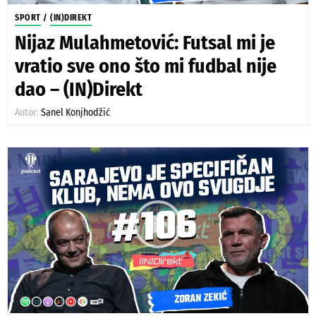
SPORT
/
(IN)DIREKT
Nijaz Mulahmetović: Futsal mi je
vratio sve ono što mi fudbal nije
dao – (IN)Direkt
Autor:
Sanel Konjhodžić