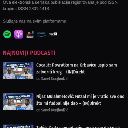
Ova elektronska serijska publikacija registrovana je pod ISSN
brojem: ISSN 2831-1418
Slušajte nas na svim platformama
NAJNOVIJI PODCASTI
Cocalić: Povratkom na Grbavicu uspio sam
zatvoriti krug – (IN)Direkt
od Sanel Konjhodžić
Nijaz Mulahmetović: Futsal mi je vratio sve ono
što mi fudbal nije dao – (IN)Direkt
od Sanel Konjhodžić
Zekić: Kada sam odlazio, znao sam da ću se