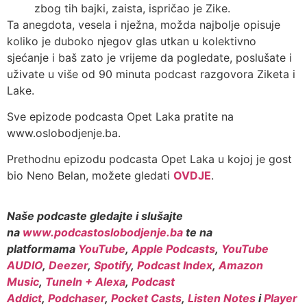
zbog tih bajki, zaista, ispričao je Zike.
Ta anegdota, vesela i nježna, možda najbolje opisuje
koliko je duboko njegov glas utkan u kolektivno
sjećanje i baš zato je vrijeme da pogledate, poslušate i
uživate u više od 90 minuta podcast razgovora Ziketa i
Lake.
Sve epizode podcasta Opet Laka pratite na
www.oslobodjenje.ba.
Prethodnu epizodu podcasta Opet Laka u kojoj je gost
bio Neno Belan, možete gledati
OVDJE
.
Naše podcaste gledajte i slušajte
na
www.podcastoslobodjenje.ba
te na
platformama
YouTube
,
Apple Podcasts
,
YouTube
AUDIO
,
Deezer
,
Spotify
,
Podcast Index
,
Amazon
Music
,
TuneIn + Alexa
,
Podcast
Addict
,
Podchaser
,
Pocket Casts
,
Listen Notes
i
Player