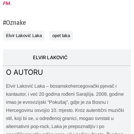
FM
.
#Oznake
Elvir Laković Laka
opet laka
ELVIR LAKOVIĆ
O AUTORU
Elvir Laković Laka – bosanskohercegovački pjevač i
kantautor, i već 20 godina rođeni Sarajlija. 2008. godine
imao je evrovizijski “Pokušaj”, gdje je za Bosnu i
Hercegovinu osvojio 10. mjesto. Kroz autentični muzički
stil, koji bi se, u određenoj granici, mogao svrstati u
alternativni pop-rock, Laka je prepoznatljiv i po