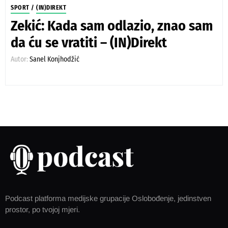
SPORT
/
(IN)DIREKT
Zekić: Kada sam odlazio, znao sam
da ću se vratiti – (IN)Direkt
Autor:
Sanel Konjhodžić
Podcast platforma medijske grupacije Oslobođenje, jedinstven
prostor, po tvojoj mjeri.