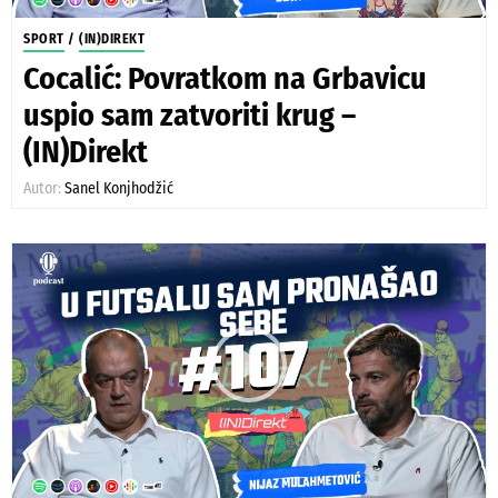
SPORT
/
(IN)DIREKT
Cocalić: Povratkom na Grbavicu
uspio sam zatvoriti krug –
(IN)Direkt
Autor:
Sanel Konjhodžić