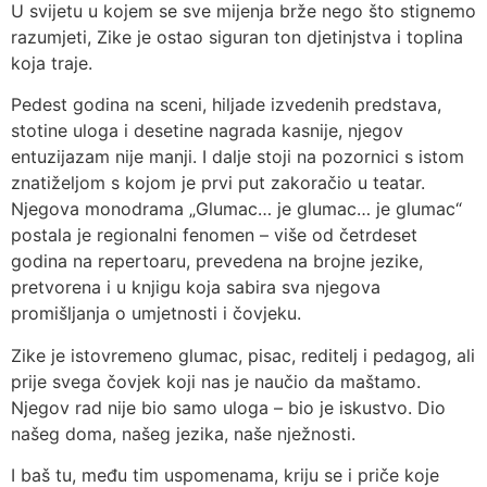
U svijetu u kojem se sve mijenja brže nego što stignemo
razumjeti, Zike je ostao siguran ton djetinjstva i toplina
koja traje.
Pedest godina na sceni, hiljade izvedenih predstava,
stotine uloga i desetine nagrada kasnije, njegov
entuzijazam nije manji. I dalje stoji na pozornici s istom
znatiželjom s kojom je prvi put zakoračio u teatar.
Njegova monodrama „Glumac… je glumac… je glumac“
postala je regionalni fenomen – više od četrdeset
godina na repertoaru, prevedena na brojne jezike,
pretvorena i u knjigu koja sabira sva njegova
promišljanja o umjetnosti i čovjeku.
Zike je istovremeno glumac, pisac, reditelj i pedagog, ali
prije svega čovjek koji nas je naučio da maštamo.
Njegov rad nije bio samo uloga – bio je iskustvo. Dio
našeg doma, našeg jezika, naše nježnosti.
I baš tu, među tim uspomenama, kriju se i priče koje