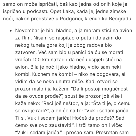
samo on može ispričati, baš kao jedna od onih koje je
ispričao u podcastu Opet Laka, kada je, jedne zimske
noći, nakon predstave u Podgorici, krenuo ka Beogradu.
Novembar je bio, hladno, a ja moram stići na avion
za Rim. Nisam se raspitao o putu i dolazim do
nekog tunela gore koji je zbog radova bio
zatvoren. Već sam bio u panici da ću se morati
vraćati 100 km nazad i da neću uspjeti stići na
avion. Bila je noć i jako hladno, vidio sam neki
kombi. Kucnem na kombi – niko ne odgovara, ali
vidim da se neko unutra miče. Kad, otvori se
prozor malo i ja kažem: “Da li postoji mogućnost
da se ovuda prođe?”, spustiše prozor još više i
kaže neko: “Reci još nešto.”, a ja: “Šta ti je, o čemu
se ovdje radi?”, a on će na to: “Vuk i sedam jarića!
Ti si, Vuk i sedam jarića! Hoćeš da prođeš? Sad
ćemo sve ovo zaustaviti.”. I trči tamo on i viče:
“Vuk i sedam jarića.” i prošao sam. Presretan sam