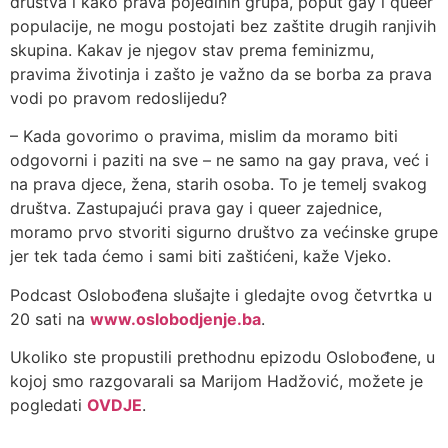
društva i kako prava pojedinih grupa, poput gay i queer
populacije, ne mogu postojati bez zaštite drugih ranjivih
skupina. Kakav je njegov stav prema feminizmu,
pravima životinja i zašto je važno da se borba za prava
vodi po pravom redoslijedu?
– Kada govorimo o pravima, mislim da moramo biti
odgovorni i paziti na sve – ne samo na gay prava, već i
na prava djece, žena, starih osoba. To je temelj svakog
društva. Zastupajući prava gay i queer zajednice,
moramo prvo stvoriti sigurno društvo za većinske grupe
jer tek tada ćemo i sami biti zaštićeni, kaže Vjeko.
Podcast Oslobođena slušajte i gledajte ovog četvrtka u
20 sati na
www.oslobodjenje.ba
.
Ukoliko ste propustili prethodnu epizodu Oslobođene, u
kojoj smo razgovarali sa Marijom Hadžović, možete je
pogledati
OVDJE
.