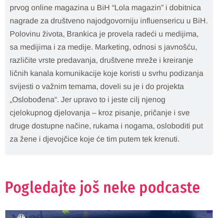
prvog online magazina u BiH “Lola magazin” i dobitnica
nagrade za društveno najodgovorniju influensericu u BiH.
Polovinu života, Brankica je provela radeći u medijima,
sa medijima i za medije. Marketing, odnosi s javnošću,
različite vrste predavanja, društvene mreže i kreiranje
ličnih kanala komunikacije koje koristi u svrhu podizanja
svijesti o važnim temama, doveli su je i do projekta
„Oslobođena“. Jer upravo to i jeste cilj njenog
cjelokupnog djelovanja – kroz pisanje, pričanje i sve
druge dostupne načine, rukama i nogama, osloboditi put
za žene i djevojčice koje će tim putem tek krenuti.
Pogledajte još neke podcaste