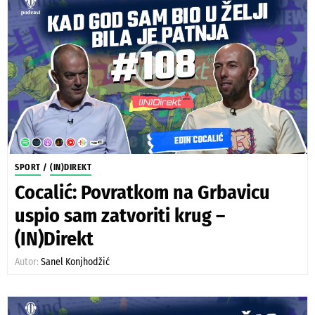
SPORT
/
(IN)DIREKT
Cocalić: Povratkom na Grbavicu
uspio sam zatvoriti krug –
(IN)Direkt
Autor:
Sanel Konjhodžić