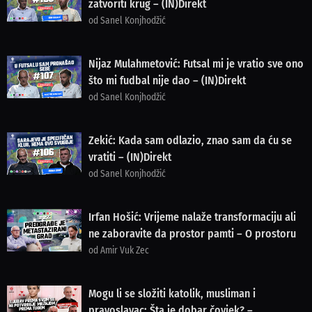
zatvoriti krug – (IN)Direkt
od Sanel Konjhodžić
Nijaz Mulahmetović: Futsal mi je vratio sve ono
što mi fudbal nije dao – (IN)Direkt
od Sanel Konjhodžić
Zekić: Kada sam odlazio, znao sam da ću se
vratiti – (IN)Direkt
od Sanel Konjhodžić
Irfan Hošić: Vrijeme nalaže transformaciju ali
ne zaboravite da prostor pamti – O prostoru
od Amir Vuk Zec
Mogu li se složiti katolik, musliman i
pravoslavac: Šta je dobar čovjek? –