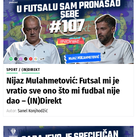
SPORT
/
(IN)DIREKT
Nijaz Mulahmetović: Futsal mi je
vratio sve ono što mi fudbal nije
dao – (IN)Direkt
Autor:
Sanel Konjhodžić