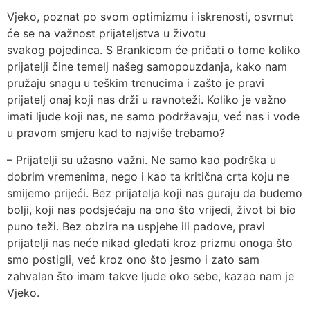
Vjeko, poznat po svom optimizmu i iskrenosti, osvrnut
će se na važnost prijateljstva u životu
svakog pojedinca. S Brankicom će pričati o tome koliko
prijatelji čine temelj našeg samopouzdanja, kako nam
pružaju snagu u teškim trenucima i zašto je pravi
prijatelj onaj koji nas drži u ravnoteži. Koliko je važno
imati ljude koji nas, ne samo podržavaju, već nas i vode
u pravom smjeru kad to najviše trebamo?
– Prijatelji su užasno važni. Ne samo kao podrška u
dobrim vremenima, nego i kao ta kritična crta koju ne
smijemo prijeći. Bez prijatelja koji nas guraju da budemo
bolji, koji nas podsjećaju na ono što vrijedi, život bi bio
puno teži. Bez obzira na uspjehe ili padove, pravi
prijatelji nas neće nikad gledati kroz prizmu onoga što
smo postigli, već kroz ono što jesmo i zato sam
zahvalan što imam takve ljude oko sebe, kazao nam je
Vjeko.