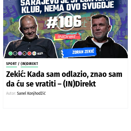
SPORT
/
(IN)DIREKT
Zekić: Kada sam odlazio, znao sam
da ću se vratiti – (IN)Direkt
Autor:
Sanel Konjhodžić