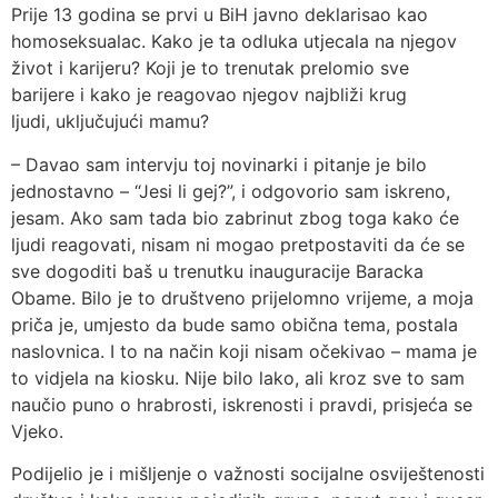
Prije 13 godina se prvi u BiH javno deklarisao kao
homoseksualac. Kako je ta odluka utjecala na njegov
život i karijeru? Koji je to trenutak prelomio sve
barijere i kako je reagovao njegov najbliži krug
ljudi, uključujući mamu?
– Davao sam intervju toj novinarki i pitanje je bilo
jednostavno – “Jesi li gej?”, i odgovorio sam iskreno,
jesam. Ako sam tada bio zabrinut zbog toga kako će
ljudi reagovati, nisam ni mogao pretpostaviti da će se
sve dogoditi baš u trenutku inauguracije Baracka
Obame. Bilo je to društveno prijelomno vrijeme, a moja
priča je, umjesto da bude samo obična tema, postala
naslovnica. I to na način koji nisam očekivao – mama je
to vidjela na kiosku. Nije bilo lako, ali kroz sve to sam
naučio puno o hrabrosti, iskrenosti i pravdi, prisjeća se
Vjeko.
Podijelio je i mišljenje o važnosti socijalne osviještenosti