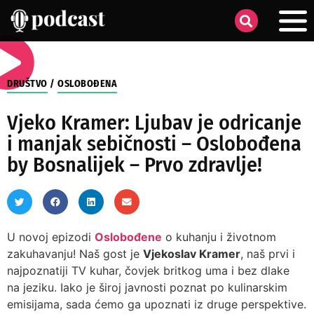
DRUŠTVO
/
OSLOBOĐENA
Vjeko Kramer: Ljubav je odricanje
i manjak sebičnosti – Oslobođena
by Bosnalijek – Prvo zdravlje!
U novoj epizodi
Oslobođene
o kuhanju i životnom
zakuhavanju! Naš gost je
Vjekoslav Kramer
, naš prvi i
najpoznatiji TV kuhar, čovjek britkog uma i bez dlake
na jeziku. Iako je široj javnosti poznat po kulinarskim
emisijama, sada ćemo ga upoznati iz druge perspektive.