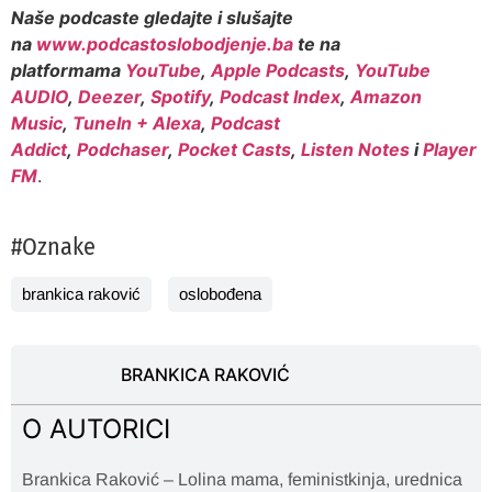
Naše podcaste gledajte i slušajte
na
www.podcastoslobodjenje.ba
te na
platformama
YouTube
,
Apple Podcasts
,
YouTube
AUDIO
,
Deezer
,
Spotify
,
Podcast Index
,
Amazon
Music
,
TuneIn + Alexa
,
Podcast
Addict
,
Podchaser
,
Pocket Casts
,
Listen Notes
i
Player
FM
.
#Oznake
brankica raković
oslobođena
BRANKICA RAKOVIĆ
O AUTORICI
Brankica Raković – Lolina mama, feministkinja, urednica