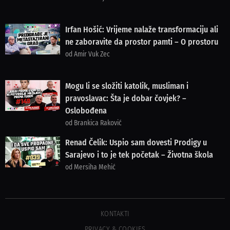
Irfan Hošić: Vrijeme nalaže transformaciju ali
ne zaboravite da prostor pamti – O prostoru
od Amir Vuk Zec
Mogu li se složiti katolik, musliman i
pravoslavac: Šta je dobar čovjek? –
Oslobođena
od Brankica Raković
Renad Čelik: Uspio sam dovesti Prodigy u
Sarajevo i to je tek početak – Životna škola
od Mersiha Mehić
KONTAKTI
PRIVACY & COOKIES