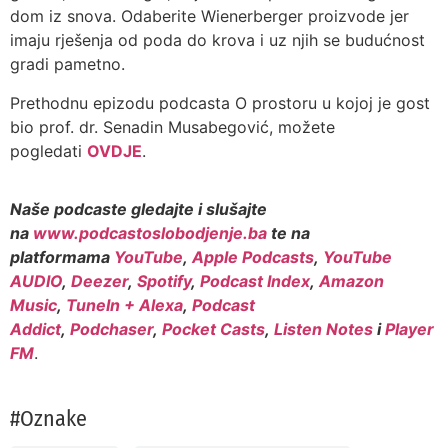
dom iz snova. Odaberite Wienerberger proizvode jer
imaju rješenja od poda do krova i uz njih se budućnost
gradi pametno.
Prethodnu epizodu podcasta O prostoru u kojoj je gost
bio prof. dr. Senadin Musabegović, možete
pogledati
OVDJE
.
Naše podcaste gledajte i slušajte
na
www.podcastoslobodjenje.ba
te na
platformama
YouTube
,
Apple Podcasts
,
YouTube
AUDIO
,
Deezer
,
Spotify
,
Podcast Index
,
Amazon
Music
,
TuneIn + Alexa
,
Podcast
Addict
,
Podchaser
,
Pocket Casts
,
Listen Notes
i
Player
FM
.
#Oznake