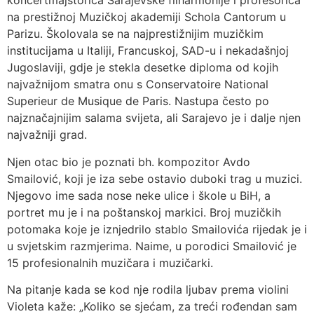
koncertmajstorica Sarajevske filharmonije i profesorica
na prestižnoj Muzičkoj akademiji Schola Cantorum u
Parizu. Školovala se na najprestižnijim muzičkim
institucijama u Italiji, Francuskoj, SAD-u i nekadašnjoj
Jugoslaviji, gdje je stekla desetke diploma od kojih
najvažnijom smatra onu s Conservatoire National
Superieur de Musique de Paris. Nastupa često po
najznačajnijim salama svijeta, ali Sarajevo je i dalje njen
najvažniji grad.
Njen otac bio je poznati bh. kompozitor Avdo
Smailović, koji je iza sebe ostavio duboki trag u muzici.
Njegovo ime sada nose neke ulice i škole u BiH, a
portret mu je i na poštanskoj markici. Broj muzičkih
potomaka koje je iznjedrilo stablo Smailovića rijedak je i
u svjetskim razmjerima. Naime, u porodici Smailović je
15 profesionalnih muzičara i muzičarki.
Na pitanje kada se kod nje rodila ljubav prema violini
Violeta kaže: „Koliko se sjećam, za treći rođendan sam