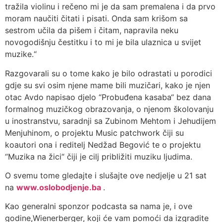
tražila violinu i rečeno mi je da sam premalena i da prvo
moram naučiti čitati i pisati. Onda sam krišom sa
sestrom učila da pišem i čitam, napravila neku
novogodišnju čestitku i to mi je bila ulaznica u svijet
muzike.“
Razgovarali su o tome kako je bilo odrastati u porodici
gdje su svi osim njene mame bili muzičari, kako je njen
otac Avdo napisao djelo “Probuđena kasaba“ bez dana
formalnog muzičkog obrazovanja, o njenom školovanju
u inostranstvu, saradnji sa Zubinom Mehtom i Jehudijem
Menjuhinom, o projektu Music patchwork čiji su
koautori ona i reditelj Nedžad Begović te o projektu
“Muzika na žici“ čiji je cilj približiti muziku ljudima.
O svemu tome gledajte i slušajte ove nedjelje u 21 sat
na
www.oslobodjenje.ba
.
Kao generalni sponzor podcasta sa nama je, i ove
godine,Wienerberger, koji će vam pomoći da izgradite