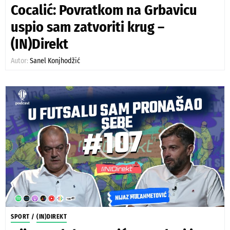
Cocalić: Povratkom na Grbavicu
uspio sam zatvoriti krug –
(IN)Direkt
Autor:
Sanel Konjhodžić
SPORT
/
(IN)DIREKT