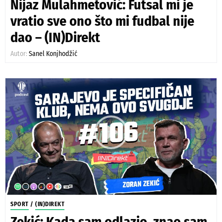
Nijaz Mulahmetović: Futsal mi je
vratio sve ono što mi fudbal nije
dao – (IN)Direkt
Autor:
Sanel Konjhodžić
SPORT
/
(IN)DIREKT
Zekić: Kada sam odlazio, znao sam