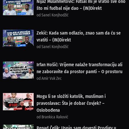
Nijaz Mulahmetović: Futsal mi je vratio sve ono
što mi fudbal nije dao – (IN)Direkt
od Sanel Konjhodžić
Zekić: Kada sam odlazio, znao sam da ću se
vratiti – (IN)Direkt
od Sanel Konjhodžić
Irfan Hošić: Vrijeme nalaže transformaciju ali
ne zaboravite da prostor pamti – O prostoru
od Amir Vuk Zec
Mogu li se složiti katolik, musliman i
pravoslavac: Šta je dobar čovjek? –
Oslobođena
od Brankica Raković
Renad Čelik: Uspio sam dovesti Prodigy u