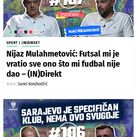
SPORT
/
(IN)DIREKT
Nijaz Mulahmetović: Futsal mi je
vratio sve ono što mi fudbal nije
dao – (IN)Direkt
Autor:
Sanel Konjhodžić