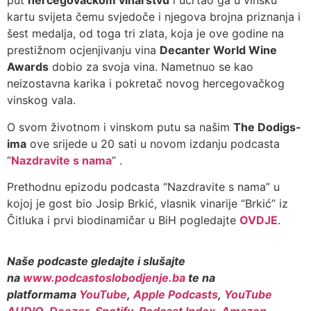
put
hercegovačkom vinarstvu
i ucrtao ga u vinsku
kartu svijeta čemu svjedoče i njegova brojna priznanja i
šest medalja, od toga tri zlata, koja je ove godine na
prestižnom ocjenjivanju vina
Decanter World Wine
Awards
dobio za svoja vina. Nametnuo se kao
neizostavna karika i pokretač novog hercegovačkog
vinskog vala.
O svom životnom i vinskom putu sa našim
The Dodigs-
ima
ove srijede u 20 sati u novom izdanju podcasta
“
Nazdravite s nama
” .
Prethodnu epizodu podcasta “Nazdravite s nama” u
kojoj je gost bio Josip Brkić, vlasnik vinarije “Brkić” iz
Čitluka i prvi biodinamičar u BiH pogledajte
OVDJE
.
Naše podcaste gledajte i slušajte
na
www.podcastoslobodjenje.ba
te na
platformama
YouTube
,
Apple Podcasts
,
YouTube
AUDIO
,
Deezer
,
Spotify
,
Podcast Index
,
Amazon