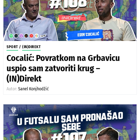
SPORT
/
(IN)DIREKT
Cocalić: Povratkom na Grbavicu
uspio sam zatvoriti krug –
(IN)Direkt
Autor:
Sanel Konjhodžić