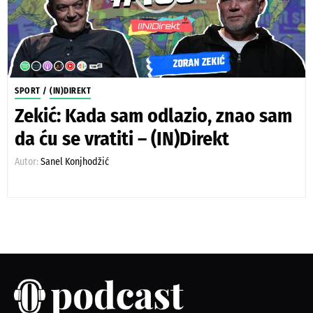
SPORT
/
(IN)DIREKT
Zekić: Kada sam odlazio, znao sam
da ću se vratiti – (IN)Direkt
Autor:
Sanel Konjhodžić