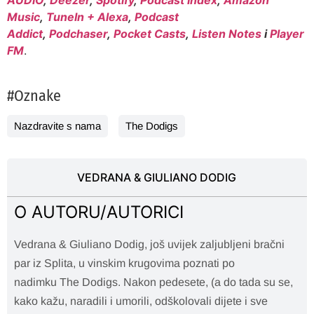
Music
,
TuneIn + Alexa
,
Podcast
Addict
,
Podchaser
,
Pocket Casts
,
Listen Notes
i
Player
FM
.
#Oznake
Nazdravite s nama
The Dodigs
VEDRANA & GIULIANO DODIG
O AUTORU/AUTORICI
Vedrana & Giuliano Dodig, još uvijek zaljubljeni bračni
par iz Splita, u vinskim krugovima poznati po
nadimku The Dodigs. Nakon pedesete, (a do tada su se,
kako kažu, naradili i umorili, odškolovali dijete i sve