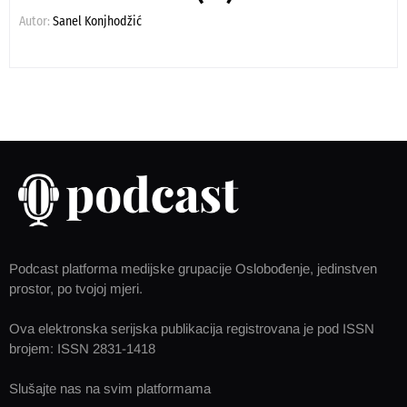
Autor:
Sanel Konjhodžić
Podcast platforma medijske grupacije Oslobođenje, jedinstven
prostor, po tvojoj mjeri.
Ova elektronska serijska publikacija registrovana je pod ISSN
brojem: ISSN 2831-1418
Slušajte nas na svim platformama