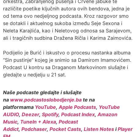
orkestra, Zabranjenog pušenja i Crvene jabuke te
različite poetike ključnih autora ovih bendova, jedna je
od tema ovo nedjeljnog podcasta. Kroz razgovor smo
se dotakli i aktuelnog sukoba između Seje Sexona i
Neleta Karajlića, kao i Neletovog odnosa sa Sarajevom,
ali i tragičnih sudbina Dražena Ričla i Karima Zaimovića.
Podijelio je Burić i iskustvo o procesu nastanka albuma
“Sin pustinje” kojeg je snimio sa Damirom Imamovićem.
Podcast U kontru sa Draganom Markovinom slušajte i
gledajte u nedjelju u 21 sat.
Naše podcaste gledajte i slušajte
na
www.podcastoslobodjenje.ba
te na
platformama
YouTube
,
Apple Podcasts
,
YouTube
AUDIO
,
Deezer
,
Spotify
,
Podcast Index
,
Amazon
Music
,
TuneIn + Alexa
,
Podcast
Addict
,
Podchaser
,
Pocket Casts
,
Listen Notes
i
Player
FM
.