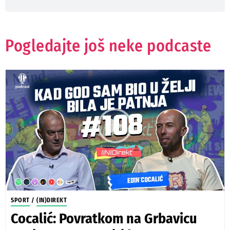
Pogledajte još neke podcaste
SPORT
/
(IN)DIREKT
Cocalić: Povratkom na Grbavicu