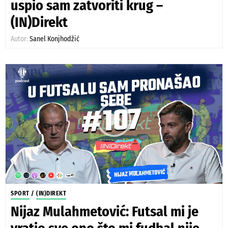
uspio sam zatvoriti krug –
(IN)Direkt
Autor:
Sanel Konjhodžić
SPORT
/
(IN)DIREKT
Nijaz Mulahmetović: Futsal mi je