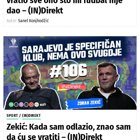
vratio sve ono što mi fudbal nije
dao – (IN)Direkt
Autor:
Sanel Konjhodžić
SPORT
/
(IN)DIREKT
Zekić: Kada sam odlazio, znao sam
da ću se vratiti – (IN)Direkt