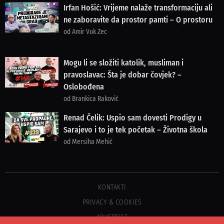
Irfan Hošić: Vrijeme nalaže transformaciju ali
ne zaboravite da prostor pamti – O prostoru
od Amir Vuk Zec
Mogu li se složiti katolik, musliman i
pravoslavac: Šta je dobar čovjek? –
Oslobođena
od Brankica Raković
Renad Čelik: Uspio sam dovesti Prodigy u
Sarajevo i to je tek početak – Životna škola
od Mersiha Mehić
KONTAKTI
PRIVACY & COOKIES
ADVERTISE