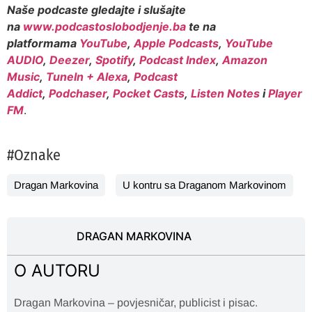
Naše podcaste gledajte i slušajte
na
www.podcastoslobodjenje.ba
te na
platformama
YouTube
,
Apple Podcasts
,
YouTube
AUDIO
,
Deezer
,
Spotify
,
Podcast Index
,
Amazon
Music
,
TuneIn + Alexa
,
Podcast
Addict
,
Podchaser
,
Pocket Casts
,
Listen Notes
i
Player
FM
.
#Oznake
Dragan Markovina
U kontru sa Draganom Markovinom
DRAGAN MARKOVINA
O AUTORU
Dragan Markovina – povjesničar, publicist i pisac.