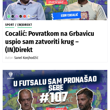
SPORT
/
(IN)DIREKT
Cocalić: Povratkom na Grbavicu
uspio sam zatvoriti krug –
(IN)Direkt
Autor:
Sanel Konjhodžić