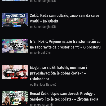
od Sanel Konjhodžić
Zekić: Kada sam odlazio, znao sam da ću se
vratiti – (IN)Direkt
od Sanel Konjhodžić
Irfan Hošić: Vrijeme nalaže transformaciju ali
ne zaboravite da prostor pamti – O prostoru
od Amir Vuk Zec
Mogu li se složiti katolik, musliman i
pravoslavac: Šta je dobar čovjek? –
Oslobođena
od Brankica Raković
Renad Čelik: Uspio sam dovesti Prodigy u
Sarajevo i to je tek početak – Životna škola
od Mersiha Mehić