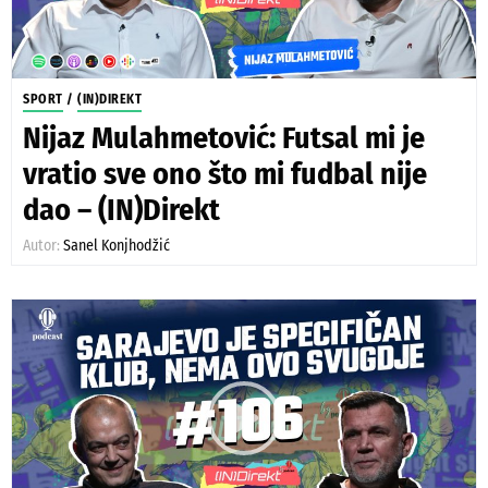
SPORT
/
(IN)DIREKT
Nijaz Mulahmetović: Futsal mi je
vratio sve ono što mi fudbal nije
dao – (IN)Direkt
Autor:
Sanel Konjhodžić