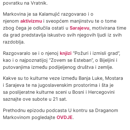
povratku na Vratnik.
Markovina je sa Kalamujić razgovarao i o
njenom
aktivizmu
i sveopćem manjinstvu te o tome
zbog čega je odlučila ostati u
Sarajevu
, motivirana time
da grad predstavlja iskustvo svih njegovih ljudi iz svih
razdoblja.
Razgovaralo se i o njenoj
knjizi
“Požuri i izmisli grad”,
kao i o najpoznatijoj “Zovem se Esteban”, o Bijeljini i
putovanjima između podijeljenog društva i zemlje.
Kakve su to kulturne veze između Banja Luke, Mostara
i Sarajeva te na jugoslavenskim prostorima i šta je
sa poslijeratne kulturne sceni u Bosni i Hercegovini
saznajte ove subote u 21 sat.
Prethodnu epizodu podcasta U kontru sa Draganom
Markovinom pogledajte
OVDJE
.