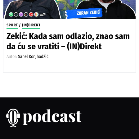
SPORT
/
(IN)DIREKT
Zekić: Kada sam odlazio, znao sam
da ću se vratiti – (IN)Direkt
Autor:
Sanel Konjhodžić