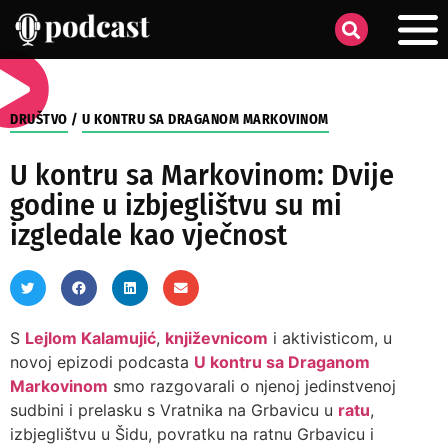
DRUŠTVO
/
U KONTRU SA DRAGANOM MARKOVINOM
U kontru sa Markovinom: Dvije
godine u izbjeglištvu su mi
izgledale kao vječnost
S
Lejlom Kalamujić
,
književnicom
i aktivisticom, u
novoj epizodi podcasta
U kontru sa Draganom
Markovinom
smo razgovarali o njenoj jedinstvenoj
sudbini i prelasku s Vratnika na Grbavicu u
ratu
,
izbjeglištvu u Šidu, povratku na ratnu Grbavicu i