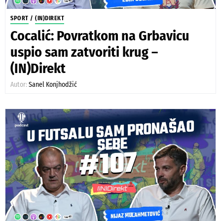
SPORT
/
(IN)DIREKT
Cocalić: Povratkom na Grbavicu
uspio sam zatvoriti krug –
(IN)Direkt
Autor:
Sanel Konjhodžić