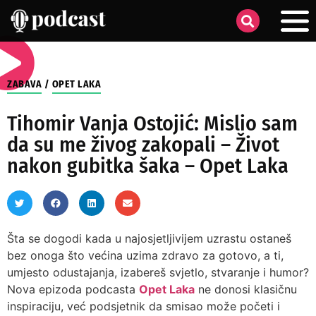
ZABAVA
/
OPET LAKA
Tihomir Vanja Ostojić: Mislio sam
da su me živog zakopali – Život
nakon gubitka šaka – Opet Laka
Šta se dogodi kada u najosjetljivijem uzrastu ostaneš
bez onoga što većina uzima zdravo za gotovo, a ti,
umjesto odustajanja, izabereš svjetlo, stvaranje i humor?
Nova epizoda podcasta
Opet Laka
ne donosi klasičnu
inspiraciju, već podsjetnik da smisao može početi i