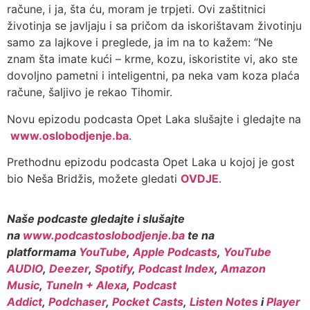
račune, i ja, šta ću, moram je trpjeti. Ovi zaštitnici
životinja se javljaju i sa pričom da iskorištavam životinju
samo za lajkove i preglede, ja im na to kažem: “Ne
znam šta imate kući – krme, kozu, iskoristite vi, ako ste
dovoljno pametni i inteligentni, pa neka vam koza plaća
račune, šaljivo je rekao Tihomir.
Novu epizodu podcasta Opet Laka slušajte i gledajte na
www.oslobodjenje.ba
.
Prethodnu epizodu podcasta Opet Laka u kojoj je gost
bio Neša Bridžis, možete gledati
OVDJE
.
Naše podcaste gledajte i slušajte
na
www.podcastoslobodjenje.ba
te na
platformama
YouTube
,
Apple Podcasts
,
YouTube
AUDIO
,
Deezer
,
Spotify
,
Podcast Index
,
Amazon
Music
,
TuneIn + Alexa
,
Podcast
Addict
,
Podchaser
,
Pocket Casts
,
Listen Notes
i
Player