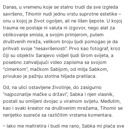
Danas, u vremenu koje se stalno trudi da sve izgleda
savršeno, Tihomir nudi jednu vrstu suprotne estetike –
onu u kojoj je život ogoljen, ali ne lišen ljepote. U kojoj
trauma ne postaje ni valuta ni izgovor, nego alat za
oblikovanje smisla, a svojim primjerom, putem
društvenih mreža, velikom broju ljudi pomogao je da
prihvati svoje “nesavršenosti”. Prvo kao fotograf, kroz
čiji su objektiv Sarajevo vidjeli ljudi širom svijeta, a
posebno zahvaljujući video zapisima sa svojom
“cimerkom”, mačkom Sabijom, od milja Sabkom,
privukao je pažnju stotina hiljada pratilaca.
Od, na ulici ostavljene životinje, do zasigurno
“najpoznatije mačke u državi”, Sabka i njen vlasnik,
postali su omiljeni dvojac u viralnom svijetu. Međutim,
kao i svaki kreator na društvenim mrežama, Tihomir se
nerijetko susreće sa različitim vrstama komentara.
– Iako me maltretira i budi me rano, Sabka mi plaća sve