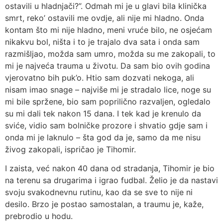
ostavili u hladnjači?”. Odmah mi je u glavi bila klinička
smrt, reko’ ostavili me ovdje, ali nije mi hladno. Onda
kontam što mi nije hladno, meni vruće bilo, ne osjećam
nikakvu bol, ništa i to je trajalo dva sata i onda sam
razmišljao, možda sam umro, možda su me zakopali, to
mi je najveća trauma u životu. Da sam bio ovih godina
vjerovatno bih puk’o. Htio sam dozvati nekoga, ali
nisam imao snage – najviše mi je stradalo lice, noge su
mi bile spržene, bio sam poprilično razvaljen, ogledalo
su mi dali tek nakon 15 dana. I tek kad je krenulo da
sviće, vidio sam bolničke prozore i shvatio gdje sam i
onda mi je laknulo – šta god da je, samo da me nisu
živog zakopali, ispričao je Tihomir.
I zaista, već nakon 40 dana od stradanja, Tihomir je bio
na terenu sa drugarima i igrao fudbal. Želio je da nastavi
svoju svakodnevnu rutinu, kao da se sve to nije ni
desilo. Brzo je postao samostalan, a traumu je, kaže,
prebrodio u hodu.