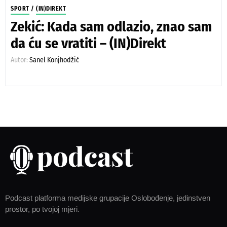
SPORT
/
(IN)DIREKT
Zekić: Kada sam odlazio, znao sam
da ću se vratiti – (IN)Direkt
Autor:
Sanel Konjhodžić
Podcast platforma medijske grupacije Oslobođenje, jedinstven
prostor, po tvojoj mjeri.