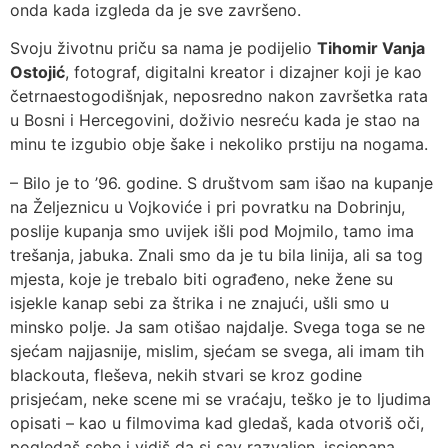
onda kada izgleda da je sve završeno.
Svoju životnu priču sa nama je podijelio
Tihomir Vanja
Ostojić
, fotograf, digitalni kreator i dizajner koji je kao
četrnaestogodišnjak, neposredno nakon završetka rata
u Bosni i Hercegovini, doživio nesreću kada je stao na
minu te izgubio obje šake i nekoliko prstiju na nogama.
– Bilo je to ’96. godine. S društvom sam išao na kupanje
na Željeznicu u Vojkoviće i pri povratku na Dobrinju,
poslije kupanja smo uvijek išli pod Mojmilo, tamo ima
trešanja, jabuka. Znali smo da je tu bila linija, ali sa tog
mjesta, koje je trebalo biti ograđeno, neke žene su
isjekle kanap sebi za štrika i ne znajući, ušli smo u
minsko polje. Ja sam otišao najdalje. Svega toga se ne
sjećam najjasnije, mislim, sjećam se svega, ali imam tih
blackouta, fleševa, nekih stvari se kroz godine
prisjećam, neke scene mi se vraćaju, teško je to ljudima
opisati – kao u filmovima kad gledaš, kada otvoriš oči,
pogledaš sebe i vidiš da si sav razvaljen, iscjepana