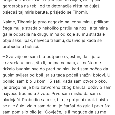
garderoba na tebi, od te detonacije ništa ne čuješ,
osjećaš taj miris baruta, prisjetio se Tihomir.
Naime, Tihomir je prvo nagazio na jednu minu, prilikom
čega mu je stradalo nekoliko prstiju na nozi, a ta mina
ga je odbacila na drugu minu od koje su mu stradale
obje šake. Ipak, najveću traumu, doživio je kada se
probudio u bolnici.
– Sve vrijeme sam bio potpuno svjestan, da li je ta
krv vrela u meni, šta li, pojma nemam, ali nešto me
držalo budnim sve do pred bolnicu kad sam počeo da
gubim svijest od boli jer su tada počeli snažni bolovi. U
bolnici sam bio u komi 15 sati. Kada sam otvorio oko,
jer drugo mi je bilo zatvoreno zbog baruta, doživio sam
najveću traumu u životu. Prvo sam mislio da sam u
hladnjači. Probudio sam se, bio je potpuni mrak i ništa
se nije čulo, vidio sam da mi je čaršaf do grla i prvo što
sam pomislio bilo je: “Čovječe, je li moguće da su me