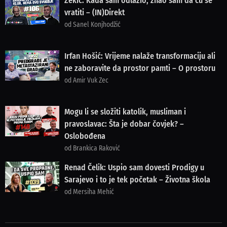
Zekić: Kada sam odlazio, znao sam da ću se
vratiti – (IN)Direkt
od Sanel Konjhodžić
Irfan Hošić: Vrijeme nalaže transformaciju ali
ne zaboravite da prostor pamti – O prostoru
od Amir Vuk Zec
Mogu li se složiti katolik, musliman i
pravoslavac: Šta je dobar čovjek? –
Oslobođena
od Brankica Raković
Renad Čelik: Uspio sam dovesti Prodigy u
Sarajevo i to je tek početak – Životna škola
od Mersiha Mehić