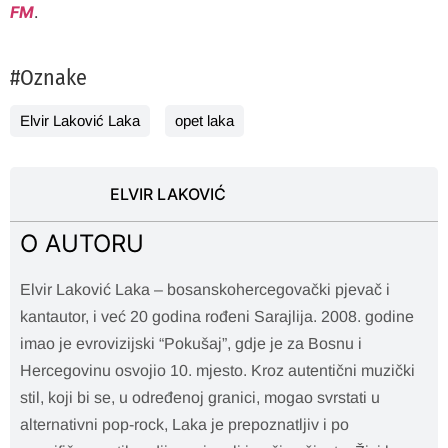
FM
.
#Oznake
Elvir Laković Laka
opet laka
ELVIR LAKOVIĆ
O AUTORU
Elvir Laković Laka – bosanskohercegovački pjevač i
kantautor, i već 20 godina rođeni Sarajlija. 2008. godine
imao je evrovizijski “Pokušaj”, gdje je za Bosnu i
Hercegovinu osvojio 10. mjesto. Kroz autentični muzički
stil, koji bi se, u određenoj granici, mogao svrstati u
alternativni pop-rock, Laka je prepoznatljiv i po