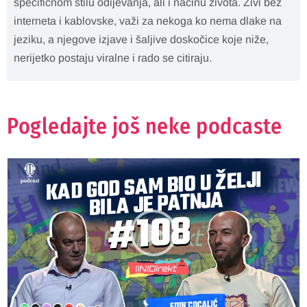
specifičnom stilu odijevanja, ali i načinu života. Živi bez
interneta i kablovske, važi za nekoga ko nema dlake na
jeziku, a njegove izjave i šaljive doskočice koje niže,
nerijetko postaju viralne i rado se citiraju.
Pogledajte još neke podcaste