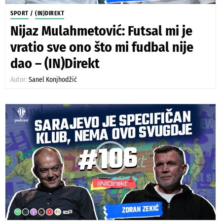
SPORT
/
(IN)DIREKT
Nijaz Mulahmetović: Futsal mi je
vratio sve ono što mi fudbal nije
dao – (IN)Direkt
Autor:
Sanel Konjhodžić