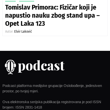
Tomislav Primorac: Fizičar koji je
napustio nauku zbog stand upa –
Opet Laka 123
Autor:
Elvir Laković
Podcast platforma medijske grupacije Oslobođenje, jedinstven
prostor, po tvojoj mjeri.
Ova elektronska serijska publikacija registrovana je pod ISSN
brojem: ISSN 2831-1418