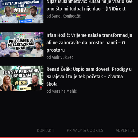
Nijaz Mulahmetović: Futsal mi je vratio sve
ono što mi fudbal nije dao – (IN)Direkt
od Sanel Konjhodžić
Irfan Hošić: Vrijeme nalaže transformaciju
ali ne zaboravite da prostor pamti – O
prostoru
od Amir Vuk Zec
Renad Čelik: Uspio sam dovesti Prodigy u
Sarajevo i to je tek početak – Životna
škola
od Mersiha Mehić
KONTAKTI
PRIVACY & COOKIES
ADVERTISE