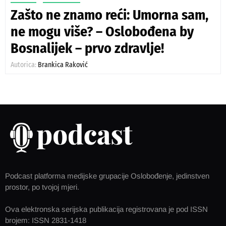
Zašto ne znamo reći: Umorna sam,
ne mogu više? – Oslobođena by
Bosnalijek – prvo zdravlje!
Autorica:
Brankica Raković
Podcast platforma medijske grupacije Oslobođenje, jedinstven
prostor, po tvojoj mjeri.
Ova elektronska serijska publikacija registrovana je pod ISSN
brojem: ISSN 2831-1418