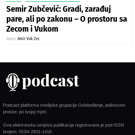
Semir Zubčević: Gradi, zarađuj
pare, ali po zakonu – O prostoru sa
Zecom i Vukom
Autor:
Amir Vuk Zec
Podcast platforma medijske grupacije Oslobođenje, jedinstven
prostor, po tvojoj mjeri.
Ova elektronska serijska publikacija registrovana je pod ISSN
brojem: ISSN 2831-1418