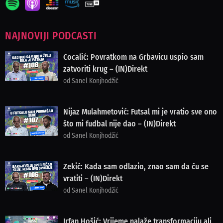
NAJNOVIJI PODCASTI
Cocalić: Povratkom na Grbavicu uspio sam
zatvoriti krug – (IN)Direkt
od Sanel Konjhodžić
Nijaz Mulahmetović: Futsal mi je vratio sve ono
što mi fudbal nije dao – (IN)Direkt
od Sanel Konjhodžić
Zekić: Kada sam odlazio, znao sam da ću se
vratiti – (IN)Direkt
od Sanel Konjhodžić
Irfan Hošić: Vrijeme nalaže transformaciju ali