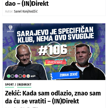
dao – (IN)Direkt
Autor:
Sanel Konjhodžić
SPORT
/
(IN)DIREKT
Zekić: Kada sam odlazio, znao sam
da ću se vratiti – (IN)Direkt