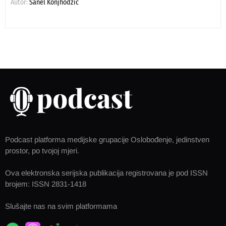
Autor:
Sanel Konjhodžić
Podcast platforma medijske grupacije Oslobođenje, jedinstven
prostor, po tvojoj mjeri.
Ova elektronska serijska publikacija registrovana je pod ISSN
brojem: ISSN 2831-1418
Slušajte nas na svim platformama