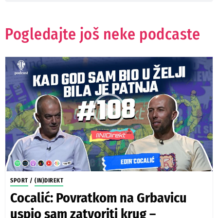
Pogledajte još neke podcaste
SPORT
/
(IN)DIREKT
Cocalić: Povratkom na Grbavicu
uspio sam zatvoriti krug –