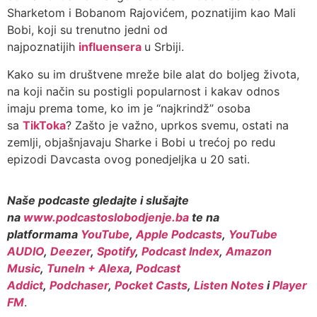
Sharketom i Bobanom Rajovićem, poznatijim kao Mali
Bobi, koji su trenutno jedni od
najpoznatijih
influensera
u Srbiji.
Kako su im društvene mreže bile alat do boljeg života,
na koji način su postigli popularnost i kakav odnos
imaju prema tome, ko im je “najkrindž” osoba
sa
TikToka
? Zašto je važno, uprkos svemu, ostati na
zemlji, objašnjavaju Sharke i Bobi u trećoj po redu
epizodi Davcasta ovog ponedjeljka u 20 sati.
Naše podcaste gledajte i slušajte
na
www.podcastoslobodjenje.ba
te na
platformama
YouTube
,
Apple Podcasts
,
YouTube
AUDIO
,
Deezer
,
Spotify
,
Podcast Index
,
Amazon
Music
,
TuneIn + Alexa
,
Podcast
Addict
,
Podchaser
,
Pocket Casts
,
Listen Notes
i
Player
FM
.