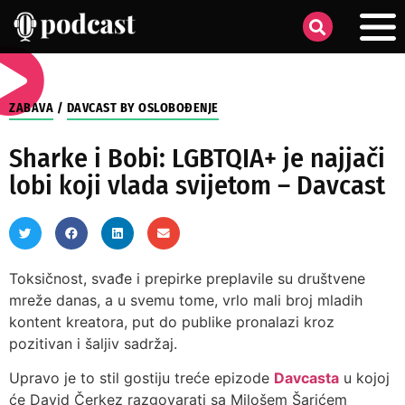
ZABAVA
/
DAVCAST BY OSLOBOĐENJE
Sharke i Bobi: LGBTQIA+ je najjači
lobi koji vlada svijetom – Davcast
Toksičnost, svađe i prepirke preplavile su društvene
mreže danas, a u svemu tome, vrlo mali broj mladih
kontent kreatora, put do publike pronalazi kroz
pozitivan i šaljiv sadržaj.
Upravo je to stil gostiju treće epizode
Davcasta
u kojoj
će David Čerkez razgovarati sa Milošem Šarićem