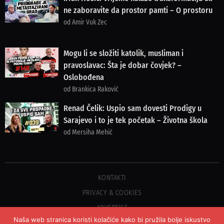
ne zaboravite da prostor pamti – O prostoru
od Amir Vuk Zec
Mogu li se složiti katolik, musliman i
pravoslavac: Šta je dobar čovjek? –
Oslobođena
od Brankica Raković
Renad Čelik: Uspio sam dovesti Prodigy u
Sarajevo i to je tek početak – Životna škola
od Mersiha Mehić
KONTAKTI
PRIVACY & COOKIES
ADVERTISE
Naša web stranica koristi kolačiće kako bi pružila bolje iskustvo