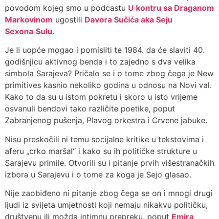
povodom kojeg smo u podcastu
U kontru sa Draganom
Markovinom
ugostili
Davora Sučića aka Seju
Sexona
Sulu
.
Je li uopće mogao i pomisliti te 1984. da će slaviti 40.
godišnjicu aktivnog benda i to zajedno s dva velika
simbola Sarajeva? Pričalo se i o tome zbog čega je New
primitives kasnio nekoliko godina u odnosu na Novi val.
Kako to da su u istom pokretu i skoro u isto vrijeme
osvanuli bendovi tako različite poetike, poput
Zabranjenog pušenja, Plavog orkestra i Crvene jabuke.
Nisu preskočili ni temu socijalne kritike u tekstovima i
aferu „crko maršal“ i kako su ih političke strukture u
Sarajevu primile. Otvorili su i pitanje prvih višestranačkih
izbora u Sarajevu i o tome za koga je Sejo glasao.
Nije zaobiđeno ni pitanje zbog čega se on i mnogi drugi
ljudi iz svijeta umjetnosti koji nemaju nikakvu političku,
društvenu ili možda intimnu prepreku, poput
Emira