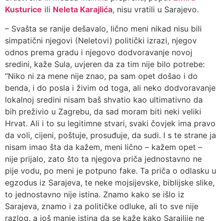
Kusturice
ili
Neleta Karajlića
, nisu vratili u Sarajevo.
– Svašta se ranije dešavalo, lično meni nikad nisu bili
simpatični njegovi (Neletovi) politički izrazi, njegov
odnos prema gradu i njegovo dodvoravanje novoj
sredini, kaže Sula, uvjeren da za tim nije bilo potrebe:
“Niko ni za mene nije znao, pa sam opet došao i do
benda, i do posla i živim od toga, ali neko dodvoravanje
lokalnoj sredini nisam baš shvatio kao ultimativno da
bih preživio u Zagrebu, da sad moram biti neki veliki
Hrvat. Ali i to su legitimne stvari, svaki čovjek ima pravo
da voli, cijeni, poštuje, prosuđuje, da sudi. I s te strane ja
nisam imao šta da kažem, meni lično – kažem opet –
nije prijalo, zato što ta njegova priča jednostavno ne
pije vodu, po meni je potpuno fake. Ta priča o odlasku u
egzodus iz Sarajeva, te neke mojsijevske, biblijske slike,
to jednostavno nije istina. Znamo kako se išlo iz
Sarajeva, znamo i za političke odluke, ali to sve nije
razlog, a još manje istina da se kaže kako Sarajlije ne