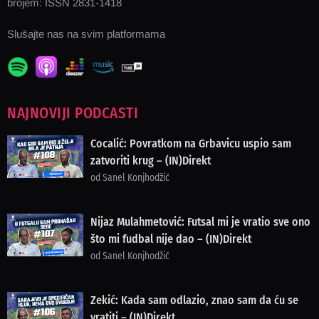
brojem: ISSN 2831-1418
Slušajte nas na svim platformama
NAJNOVIJI PODCASTI
Cocalić: Povratkom na Grbavicu uspio sam
zatvoriti krug – (IN)Direkt
od Sanel Konjhodžić
Nijaz Mulahmetović: Futsal mi je vratio sve ono
što mi fudbal nije dao – (IN)Direkt
od Sanel Konjhodžić
Zekić: Kada sam odlazio, znao sam da ću se
vratiti – (IN)Direkt