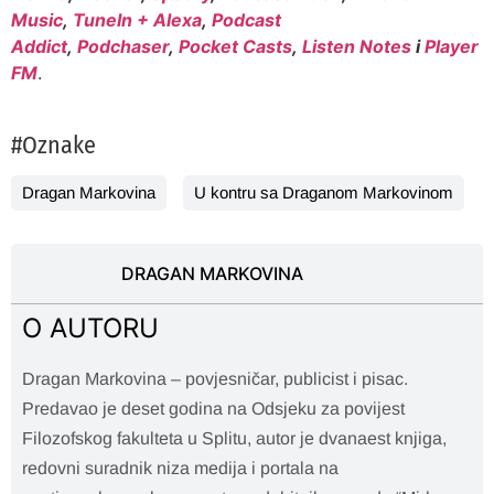
Music
,
TuneIn + Alexa
,
Podcast
Addict
,
Podchaser
,
Pocket Casts
,
Listen Notes
i
Player
FM
.
#Oznake
Dragan Markovina
U kontru sa Draganom Markovinom
DRAGAN MARKOVINA
O AUTORU
Dragan Markovina – povjesničar, publicist i pisac.
Predavao je deset godina na Odsjeku za povijest
Filozofskog fakulteta u Splitu, autor je dvanaest knjiga,
redovni suradnik niza medija i portala na