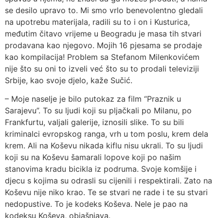
se desilo upravo to. Mi smo vrlo benevolentno gledali
na upotrebu materijala, radili su to i on i Kusturica,
međutim čitavo vrijeme u Beogradu je masa tih stvari
prodavana kao njegovo. Mojih 16 pjesama se prodaje
kao kompilacija! Problem sa Stefanom Milenkovićem
nije što su oni to izveli već što su to prodali televiziji
Srbije, kao svoje djelo, kaže Sučić.
– Moje naselje je bilo putokaz za film “Praznik u
Sarajevu”. To su ljudi koji su pljačkali po Milanu, po
Frankfurtu, valjali galerije, iznosili slike. To su bili
kriminalci evropskog ranga, vrh u tom poslu, krem dela
krem. Ali na Koševu nikada kiflu nisu ukrali. To su ljudi
koji su na Koševu šamarali lopove koji po našim
stanovima kradu bicikla iz podruma. Svoje komšije i
djecu s kojima su odrasli su cijenili i respektirali. Zato na
Koševu nije niko krao. Te se stvari ne rade i te su stvari
nedopustive. To je kodeks Koševa. Nele je pao na
kodeksu Koševa, objašnjava.