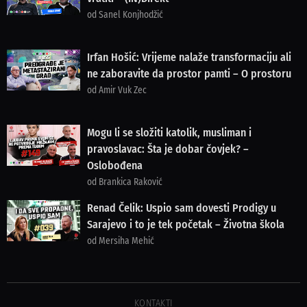
od Sanel Konjhodžić
Irfan Hošić: Vrijeme nalaže transformaciju ali
ne zaboravite da prostor pamti – O prostoru
od Amir Vuk Zec
Mogu li se složiti katolik, musliman i
pravoslavac: Šta je dobar čovjek? –
Oslobođena
od Brankica Raković
Renad Čelik: Uspio sam dovesti Prodigy u
Sarajevo i to je tek početak – Životna škola
od Mersiha Mehić
KONTAKTI