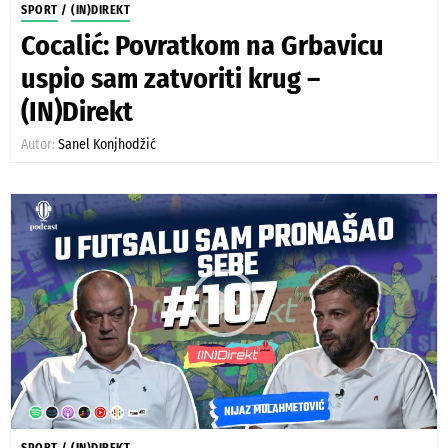
SPORT
/
(IN)DIREKT
Cocalić: Povratkom na Grbavicu
uspio sam zatvoriti krug –
(IN)Direkt
Autor:
Sanel Konjhodžić
SPORT
/
(IN)DIREKT