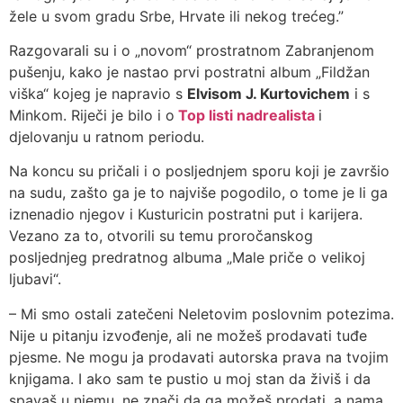
žele u svom gradu Srbe, Hrvate ili nekog trećeg.”
Razgovarali su i o „novom“ prostratnom Zabranjenom
pušenju, kako je nastao prvi postratni album „Fildžan
viška“ kojeg je napravio s
Elvisom J. Kurtovichem
i s
Minkom. Riječi je bilo i o
Top listi nadrealista
i
djelovanju u ratnom periodu.
Na koncu su pričali i o posljednjem sporu koji je završio
na sudu, zašto ga je to najviše pogodilo, o tome je li ga
iznenadio njegov i Kusturicin postratni put i karijera.
Vezano za to, otvorili su temu proročanskog
posljednjeg predratnog albuma „Male priče o velikoj
ljubavi“.
– Mi smo ostali zatečeni Neletovim poslovnim potezima.
Nije u pitanju izvođenje, ali ne možeš prodavati tuđe
pjesme. Ne mogu ja prodavati autorska prava na tvojim
knjigama. I ako sam te pustio u moj stan da živiš i da
spavaš u njemu, ne znači da ga možeš prodati, a nama