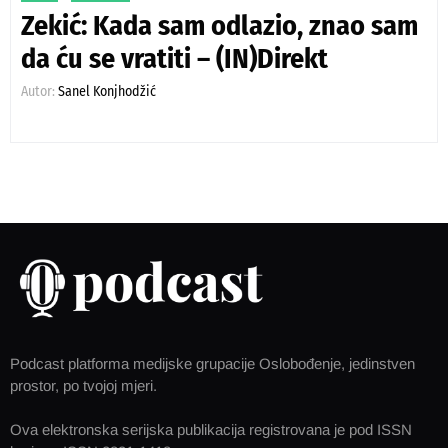
Zekić: Kada sam odlazio, znao sam
da ću se vratiti – (IN)Direkt
Autor:
Sanel Konjhodžić
Podcast platforma medijske grupacije Oslobođenje, jedinstven
prostor, po tvojoj mjeri.
Ova elektronska serijska publikacija registrovana je pod ISSN