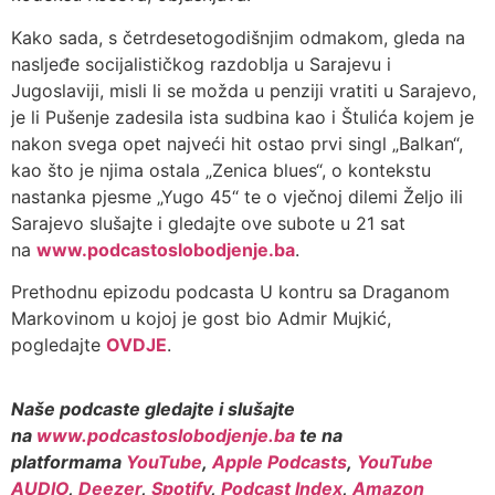
Kako sada, s četrdesetogodišnjim odmakom, gleda na
nasljeđe socijalističkog razdoblja u Sarajevu i
Jugoslaviji, misli li se možda u penziji vratiti u Sarajevo,
je li Pušenje zadesila ista sudbina kao i Štulića kojem je
nakon svega opet najveći hit ostao prvi singl „Balkan“,
kao što je njima ostala „Zenica blues“, o kontekstu
nastanka pjesme „Yugo 45“ te o vječnoj dilemi Željo ili
Sarajevo slušajte i gledajte ove subote u 21 sat
na
www.podcastoslobodjenje.ba
.
Prethodnu epizodu podcasta U kontru sa Draganom
Markovinom u kojoj je gost bio Admir Mujkić,
pogledajte
OVDJE
.
Naše podcaste gledajte i slušajte
na
www.podcastoslobodjenje.ba
te na
platformama
YouTube
,
Apple Podcasts
,
YouTube
AUDIO
,
Deezer
,
Spotify
,
Podcast Index
,
Amazon