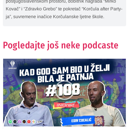
postjugoslavenskom prostoru, dobitnik nagrada “Mirko
Kovač” i “Zdravko Grebo” te pokretač “Korčula after Party-
ja”, suvremene inačice Korčulanske ljetne škole.
Pogledajte još neke podcaste