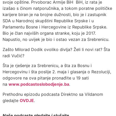
svoje opštine. Prvoborac Armije BiH BiH, iz rata je
izašao s činom natporučnika, a tokom poratne političke
karijere biran je na brojne dužnosti, bio je i zastupnik
SDA u Narodnoj skupštini Republike Srpske i u
Parlamentu Bosne i Hercegovine iz Republike Srpske.
Bio je član najviših organa stranke, koju je 2017.
Napustio, no uvijek je bio i ostao vezan za Srebrenicu.
Zašto Milorad Dodik ovoliko divlja? Želi li novi rat? Šta
radi Vučić?
Šta je rješenje za Srebrenicu, a šta za Bosnu i
Hercegovinu i šta poslije 2. maja i glasanja o Rezoluciji,
odgovore na ova pitanje pronađite u 19 sati
na
www.podcastoslobodjenje.ba
.
Prethodnu epizodu podcasta Direktno sa Vildanom
gledajte
OVDJE
.
Naše podcaste gledajte i slušajte