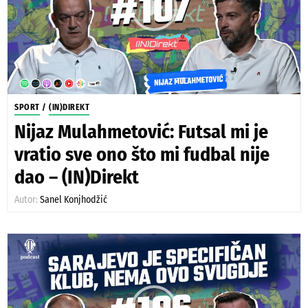
SPORT
/
(IN)DIREKT
Nijaz Mulahmetović: Futsal mi je
vratio sve ono što mi fudbal nije
dao – (IN)Direkt
Autor:
Sanel Konjhodžić