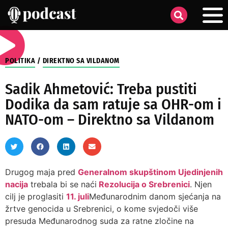
POLITIKA
/
DIREKTNO SA VILDANOM
Sadik Ahmetović: Treba pustiti
Dodika da sam ratuje sa OHR-om i
NATO-om – Direktno sa Vildanom
Drugog maja pred
Generalnom skupštinom Ujedinjenih
nacija
trebala bi se naći
Rezolucija o Srebrenici
. Njen
cilj je proglasiti
11. juli
Međunarodnim danom sjećanja na
žrtve genocida u Srebrenici, o kome svjedoči više
presuda Međunarodnog suda za ratne zločine na