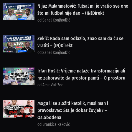
Nijaz Mulahmetović: Futsal mi je vratio sve ono
što mi fudbal nije dao – (IN)Direkt
od Sanel Konjhodžić
Zekić: Kada sam odlazio, znao sam da ću se
vratiti – (IN)Direkt
od Sanel Konjhodžić
Irfan Hošić: Vrijeme nalaže transformaciju ali
ne zaboravite da prostor pamti – O prostoru
od Amir Vuk Zec
Mogu li se složiti katolik, musliman i
pravoslavac: Šta je dobar čovjek? –
Oslobođena
od Brankica Raković