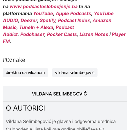
na
www.podcastoslobodjenje.ba
te na
platformama
YouTube
,
Apple Podcasts
,
YouTube
AUDIO
,
Deezer
,
Spotify
,
Podcast Index
,
Amazon
Music
,
TuneIn + Alexa
,
Podcast
Addict
,
Podchaser
,
Pocket Casts
,
Listen Notes
i
Player
FM
.
#Oznake
direktno sa vildanom
vildana selimbegović
VILDANA SELIMBEGOVIĆ
O AUTORICI
Vildana Selimbegović je glavna i odgovorna urednica
Oslobođenja, lista koji ove godine obilježava 80.