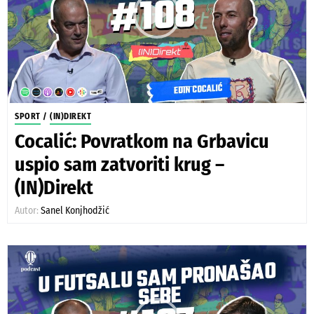
SPORT
/
(IN)DIREKT
Cocalić: Povratkom na Grbavicu
uspio sam zatvoriti krug –
(IN)Direkt
Autor:
Sanel Konjhodžić