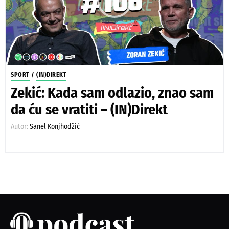
SPORT
/
(IN)DIREKT
Zekić: Kada sam odlazio, znao sam
da ću se vratiti – (IN)Direkt
Autor:
Sanel Konjhodžić