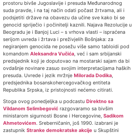
prostoru bivše Jugoslavije i presuda Međunarodnog
suda pravde, i na taj način odati počast žrtvama, ali i
podsjetiti države na obavezu da učine sve kako bi se
genocid spriječio i počinitelji kaznili. Najava Rezolucije u
Beogradu je i Banjoj Luci – s vrhova vlasti – ispraćena
serijom uvreda i žrtava i preživjelih Bošnjaka: za
negiranjem genocida ne posežu više samo tabloidi pod
komandom
Aleksandra Vučića
, već i sam srbijanski
predsjednik koji je doputovao na mostarski sajam da bi
ovdašnje novinare zasuo svojim interpretacijama haških
presuda. Uvrede i jezik mržnje
Milorada Dodika
,
predsjednika bosanskohercegovačkog entiteta
Republika Srpska, iz pristojnosti nećemo citirati.
Stoga ovog ponedjeljka u podcastu
Direktno sa
Vildanom Selimbegović
razgovaramo sa bivšim
ministarom sigurnosti Bosne i Hercegovine,
Sadikom
Ahmetovićem
. Sreberničanin, još 1990. izabrani je
zastupnik
Stranke demokratske akcije
u Skupštini