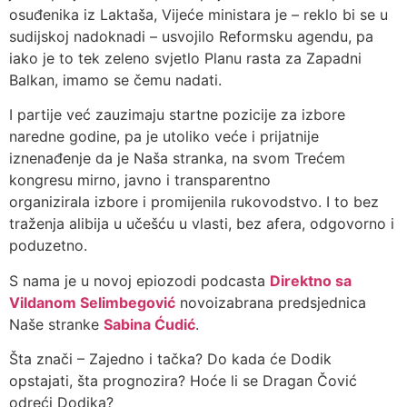
osuđenika iz Laktaša, Vijeće ministara je – reklo bi se u
sudijskoj nadoknadi – usvojilo Reformsku agendu, pa
iako je to tek zeleno svjetlo Planu rasta za Zapadni
Balkan, imamo se čemu nadati.
I partije već zauzimaju startne pozicije za izbore
naredne godine, pa je utoliko veće i prijatnije
iznenađenje da je Naša stranka, na svom Trećem
kongresu mirno, javno i transparentno
organizirala izbore i promijenila rukovodstvo. I to bez
traženja alibija u učešću u vlasti, bez afera, odgovorno i
poduzetno.
S nama je u novoj epiozodi podcasta
Direktno sa
Vildanom Selimbegović
novoizabrana predsjednica
Naše stranke
Sabina Ćudić
.
Šta znači – Zajedno i tačka? Do kada će Dodik
opstajati, šta prognozira? Hoće li se Dragan Čović
odreći Dodika?