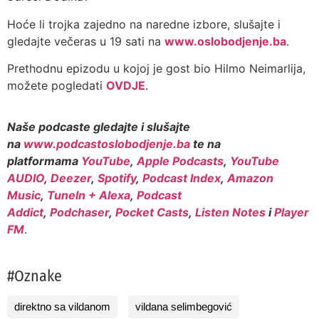
Hoće li trojka zajedno na naredne izbore, slušajte i
gledajte večeras u 19 sati na
www.oslobodjenje.ba
.
Prethodnu epizodu u kojoj je gost bio Hilmo Neimarlija,
možete pogledati
OVDJE
.
Naše podcaste gledajte i slušajte
na
www.podcastoslobodjenje.ba
te na
platformama
YouTube
,
Apple Podcasts
,
YouTube
AUDIO
,
Deezer
,
Spotify
,
Podcast Index
,
Amazon
Music
,
TuneIn + Alexa
,
Podcast
Addict
,
Podchaser
,
Pocket Casts
,
Listen Notes
i
Player
FM
.
#Oznake
direktno sa vildanom
vildana selimbegović