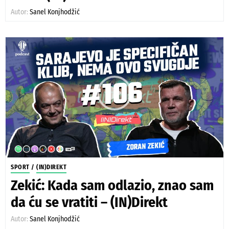
Autor:
Sanel Konjhodžić
SPORT
/
(IN)DIREKT
Zekić: Kada sam odlazio, znao sam
da ću se vratiti – (IN)Direkt
Autor:
Sanel Konjhodžić