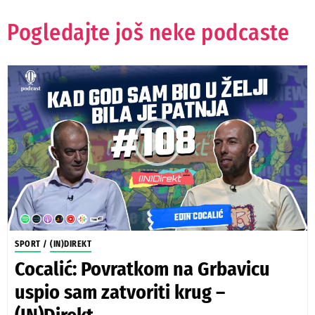
Pogledajte još neke podcaste
SPORT
/
(IN)DIREKT
Cocalić: Povratkom na Grbavicu
uspio sam zatvoriti krug –