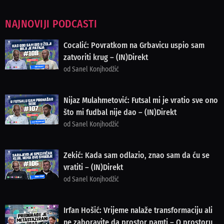
NAJNOVIJI PODCASTI
Cocalić: Povratkom na Grbavicu uspio sam
zatvoriti krug – (IN)Direkt
od Sanel Konjhodžić
Nijaz Mulahmetović: Futsal mi je vratio sve ono
što mi fudbal nije dao – (IN)Direkt
od Sanel Konjhodžić
Zekić: Kada sam odlazio, znao sam da ću se
vratiti – (IN)Direkt
od Sanel Konjhodžić
Irfan Hošić: Vrijeme nalaže transformaciju ali
ne zaboravite da prostor pamti – O prostoru