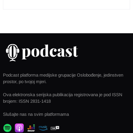
Podcast platforma medijske grupacije Oslobođenje, jedinstven
prostor, po tvojoj mjeri.
Ova elektronska serijska publikacija registrovana je pod ISSN
brojem: ISSN 2831-1418
Slušajte nas na svim platformama