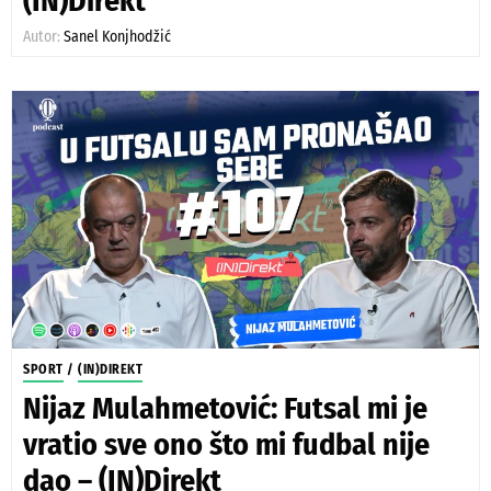
(IN)Direkt
Autor:
Sanel Konjhodžić
SPORT
/
(IN)DIREKT
Nijaz Mulahmetović: Futsal mi je
vratio sve ono što mi fudbal nije
dao – (IN)Direkt