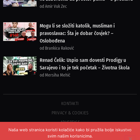
od Amir Vuk Zec
Mogu li se složiti katolik, musliman i
pravoslavac: Šta je dobar čovjek? –
Oslobođena
od Brankica Raković
Renad Čelik: Uspio sam dovesti Prodigy u
Sarajevo i to je tek početak – Životna škola
od Mersiha Mehić
KONTAKTI
PRIVACY & COOKIES
ADVERTISE
Naša web stranica koristi kolačiće kako bi pružila bolje iskustvo
svim našim korisnicima.
©2023 COPYRIGHT OSLOBOĐENJE - SVA PRAVA PRIDRŽANA