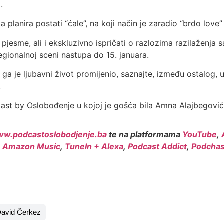
e
.
 planira postati “ćale”, na koji način je zaradio “brdo love” 
 pjesme, ali i ekskluzivno ispričati o razlozima razilaženja 
regionalnoj sceni nastupa do 15. januara.
 ga je ljubavni život promijenio, saznajte, između ostalog,
.
st by Oslobođenje u kojoj je gošća bila Amna Alajbegović
w.podcastoslobodjenje.ba
te na platformama
YouTube
,
,
Amazon Music
,
TuneIn + Alexa
,
Podcast Addict
,
Podchas
avid Čerkez