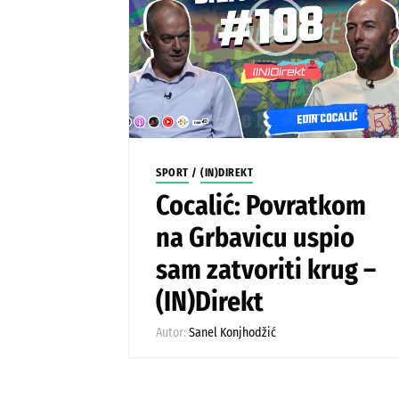
SPORT
/
(IN)DIREKT
Cocalić: Povratkom
na Grbavicu uspio
sam zatvoriti krug –
(IN)Direkt
Autor:
Sanel Konjhodžić