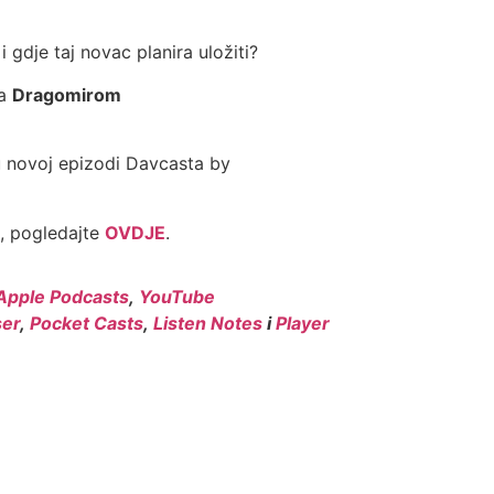
i gdje taj novac planira uložiti?
sa
Dragomirom
 u novoj epizodi Davcasta by
, pogledajte
OVDJE
.
Apple Podcasts
,
YouTube
er
,
Pocket Casts
,
Listen Notes
i
Player