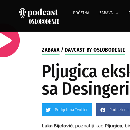
POČETNA
ZABAVA
ZABAVA
/
DAVCAST BY OSLOBOĐENJE
Pljugica eks
sa Desinger
Podijeli na Twitter
Podijeli na
Luka Bijelović
, poznatiji kao
Pljugica
, b