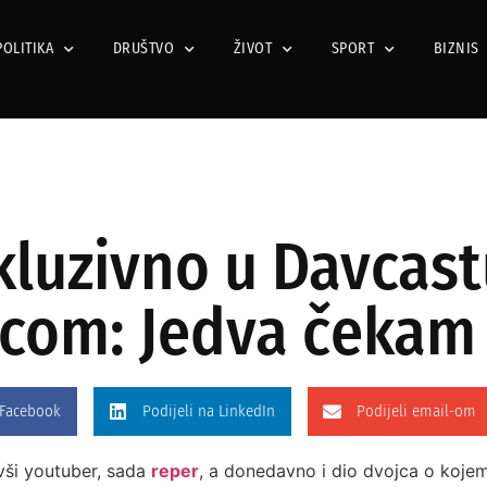
POLITIKA
DRUŠTVO
ŽIVOT
SPORT
BIZNIS
kluzivno u Davcast
icom: Jedva čekam 
 Facebook
Podijeli na LinkedIn
Podijeli email-om
ivši youtuber, sada
reper
, a donedavno i dio dvojca o kojem