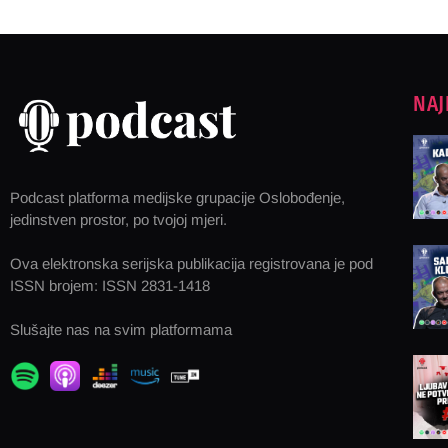
NAJ
Podcast platforma medijske grupacije Oslobođenje,
jedinstven prostor, po tvojoj mjeri.
Ova elektronska serijska publikacija registrovana je pod
ISSN brojem: ISSN 2831-1418
Slušajte nas na svim platformama