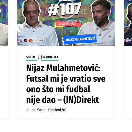
SPORT
/
(IN)DIREKT
Nijaz Mulahmetović:
Futsal mi je vratio sve
ono što mi fudbal
nije dao – (IN)Direkt
Autor:
Sanel Konjhodžić