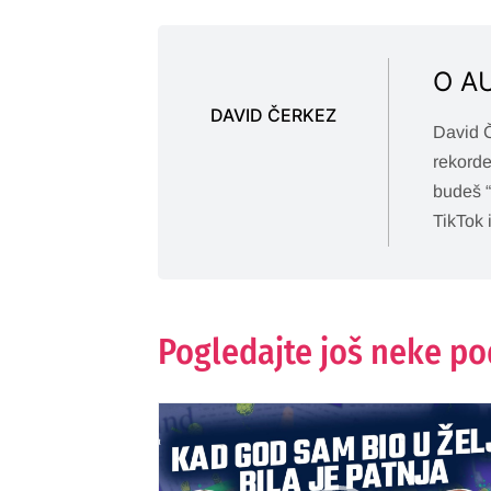
O A
DAVID ČERKEZ
David Č
rekorde
budeš “
TikTok i
Pogledajte još neke p