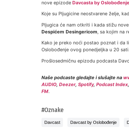
nove epizode
Davcasta by Oslobođenj
Koje su Pljugicine neostvarene želje, kada
Pljugica će nam otkriti i kada stižu nove
Despićem
Desingericom
, sa kojim na 
Kako je preko noći postao poznat i da li
Oslobođenje ovog ponedjeljka u 20 sati
Prošlosedmičnu epizodu podcasta Davca
Naše podcaste gledajte i slušajte na
ww
AUDIO
,
Deezer
,
Spotify
,
Podcast Index
FM
.
#Oznake
Davcast
Davcast by Oslobođenje
D