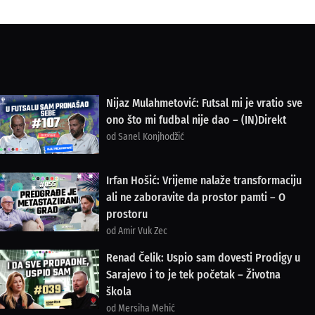
Nijaz Mulahmetović: Futsal mi je vratio sve
ono što mi fudbal nije dao – (IN)Direkt
od Sanel Konjhodžić
Irfan Hošić: Vrijeme nalaže transformaciju
ali ne zaboravite da prostor pamti – O
prostoru
od Amir Vuk Zec
Renad Čelik: Uspio sam dovesti Prodigy u
Sarajevo i to je tek početak – Životna
škola
od Mersiha Mehić