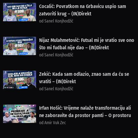
Cocalić: Povratkom na Grbavicu uspio sam
zatvoriti krug – (IN)Direkt
od Sanel Konjhodžić
Nijaz Mulahmetović: Futsal mi je vratio sve ono
što mi fudbal nije dao – (IN)Direkt
od Sanel Konjhodžić
Zekić: Kada sam odlazio, znao sam da ću se
vratiti – (IN)Direkt
od Sanel Konjhodžić
Irfan Hošić: Vrijeme nalaže transformaciju ali
ne zaboravite da prostor pamti – O prostoru
od Amir Vuk Zec