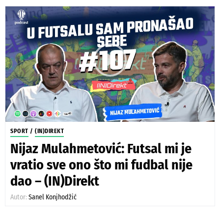
SPORT
/
(IN)DIREKT
Nijaz Mulahmetović: Futsal mi je
vratio sve ono što mi fudbal nije
dao – (IN)Direkt
Autor:
Sanel Konjhodžić