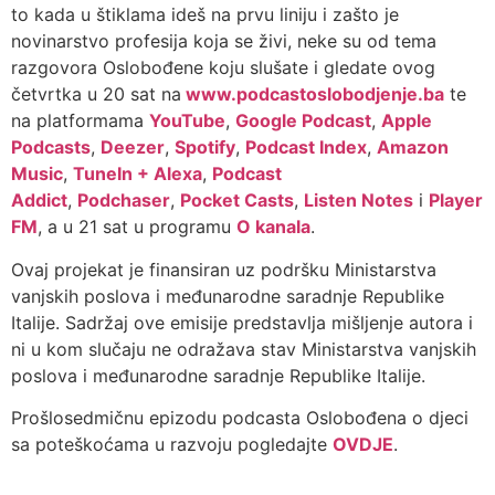
to kada u štiklama ideš na prvu liniju i zašto je
novinarstvo profesija koja se živi, neke su od tema
razgovora Oslobođene koju slušate i gledate ovog
četvrtka u 20 sat na
www.podcastoslobodjenje.ba
te
na platformama
YouTube
,
Google Podcast
,
Apple
Podcasts
,
Deezer
,
Spotify
,
Podcast Index
,
Amazon
Music
,
TuneIn + Alexa
,
Podcast
Addict
,
Podchaser
,
Pocket Casts
,
Listen Notes
i
Player
FM
, a u 21 sat u programu
O kanala
.
Ovaj projekat je finansiran uz podršku Ministarstva
vanjskih poslova i međunarodne saradnje Republike
Italije. Sadržaj ove emisije predstavlja mišljenje autora i
ni u kom slučaju ne odražava stav Ministarstva vanjskih
poslova i međunarodne saradnje Republike Italije.
Prošlosedmičnu epizodu podcasta Oslobođena o djeci
sa poteškoćama u razvoju pogledajte
OVDJE
.