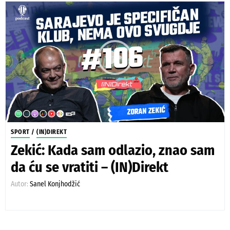
SPORT
/
(IN)DIREKT
Zekić: Kada sam odlazio, znao sam
da ću se vratiti – (IN)Direkt
Autor:
Sanel Konjhodžić