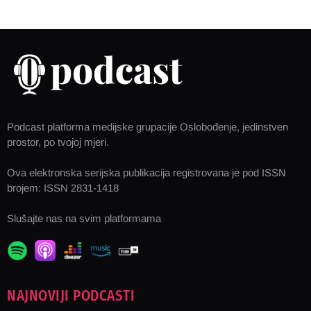
Podcast platforma medijske grupacije Oslobođenje, jedinstven
prostor, po tvojoj mjeri.
Ova elektronska serijska publikacija registrovana je pod ISSN
brojem: ISSN 2831-1418
Slušajte nas na svim platformama
NAJNOVIJI PODCASTI