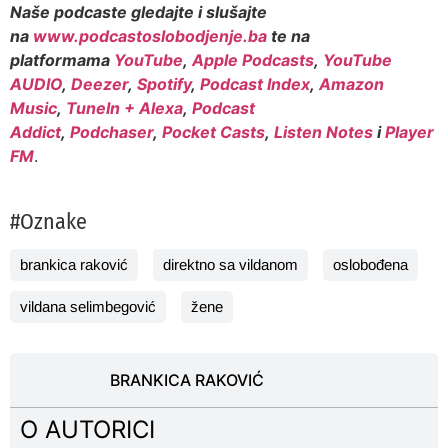
Naše podcaste gledajte i slušajte
na
www.podcastoslobodjenje.ba
te na
platformama
YouTube
,
Apple Podcasts
,
YouTube
AUDIO
,
Deezer
,
Spotify
,
Podcast Index
,
Amazon
Music
,
TuneIn + Alexa
,
Podcast
Addict
,
Podchaser
,
Pocket Casts
,
Listen Notes
i
Player
FM
.
#Oznake
brankica raković
direktno sa vildanom
oslobođena
vildana selimbegović
žene
BRANKICA RAKOVIĆ
O AUTORICI