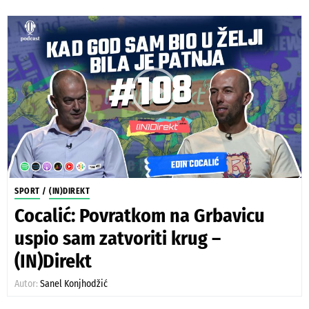
SPORT
/
(IN)DIREKT
Cocalić: Povratkom na Grbavicu
uspio sam zatvoriti krug –
(IN)Direkt
Autor:
Sanel Konjhodžić