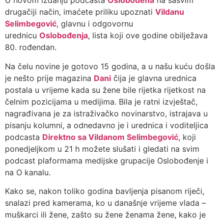
U novom izdanju podcasta
Oslobođena
na sasvim
drugačiji način, imaćete priliku upoznati
Vildanu
Selimbegović
, glavnu i odgovornu
urednicu
Oslobođenja
, lista koji ove godine obilježava
80. rođendan.
Na čelu novine je gotovo 15 godina, a u našu kuću došla
je nešto prije magazina
Dani
čija je glavna urednica
postala u vrijeme kada su žene bile rijetka rijetkost na
čelnim pozicijama u medijima. Bila je ratni izvještač,
nagrađivana je za istraživačko novinarstvo, istrajava u
pisanju kolumni, a odnedavno je i urednica i voditeljica
podcasta
Direktno sa Vildanom Selimbegović
, koji
ponedjeljkom u 21 h možete slušati i gledati na svim
podcast plaformama medijske grupacije Oslobođenje i
na O kanalu.
Kako se, nakon toliko godina bavljenja pisanom riječi,
snalazi pred kamerama, ko u današnje vrijeme vlada –
muškarci ili žene, zašto su žene ženama žene, kako je