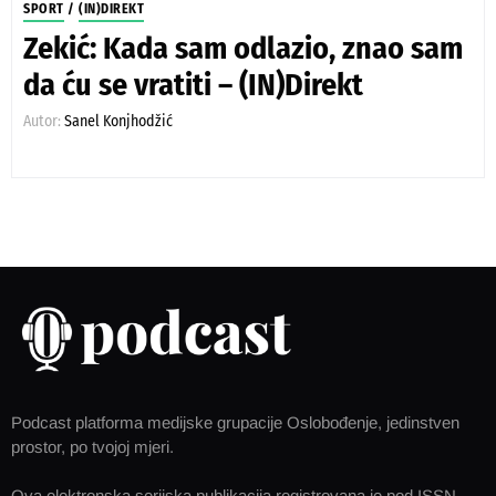
SPORT
/
(IN)DIREKT
Zekić: Kada sam odlazio, znao sam
da ću se vratiti – (IN)Direkt
Autor:
Sanel Konjhodžić
Podcast platforma medijske grupacije Oslobođenje, jedinstven
prostor, po tvojoj mjeri.
Ova elektronska serijska publikacija registrovana je pod ISSN