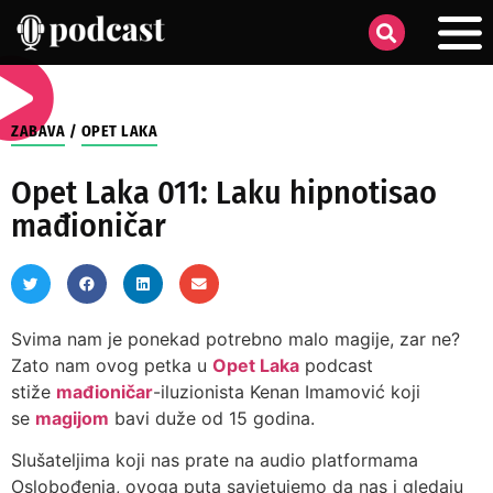
ZABAVA
/
OPET LAKA
Opet Laka 011: Laku hipnotisao
mađioničar
Svima nam je ponekad potrebno malo magije, zar ne?
Zato nam ovog petka u
Opet Laka
podcast
stiže
mađioničar
-iluzionista Kenan Imamović koji
se
magijom
bavi duže od 15 godina.
Slušateljima koji nas prate na audio platformama
Oslobođenja, ovoga puta savjetujemo da nas i gledaju