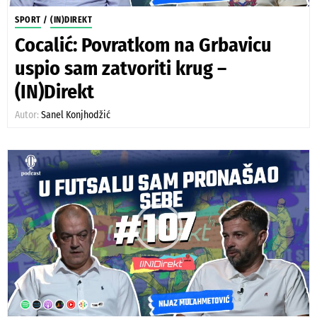
SPORT
/
(IN)DIREKT
Cocalić: Povratkom na Grbavicu
uspio sam zatvoriti krug –
(IN)Direkt
Autor:
Sanel Konjhodžić