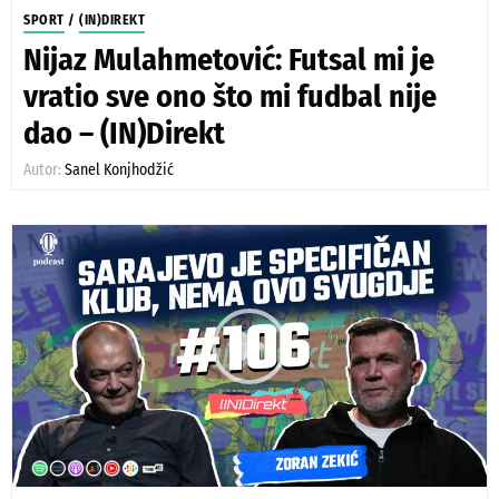
SPORT
/
(IN)DIREKT
Nijaz Mulahmetović: Futsal mi je
vratio sve ono što mi fudbal nije
dao – (IN)Direkt
Autor:
Sanel Konjhodžić