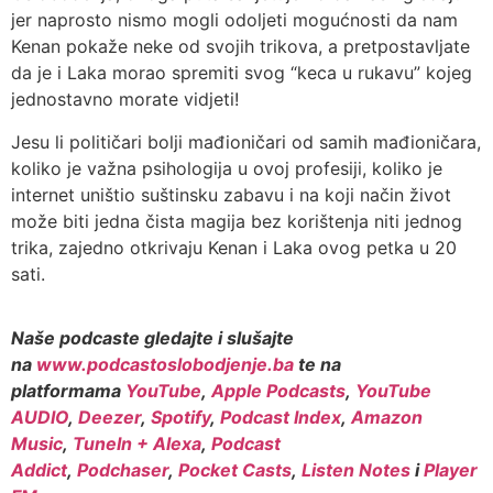
jer naprosto nismo mogli odoljeti mogućnosti da nam
Kenan pokaže neke od svojih trikova, a pretpostavljate
da je i Laka morao spremiti svog “keca u rukavu” kojeg
jednostavno morate vidjeti!
Jesu li političari bolji mađioničari od samih mađioničara,
koliko je važna psihologija u ovoj profesiji, koliko je
internet uništio suštinsku zabavu i na koji način život
može biti jedna čista magija bez korištenja niti jednog
trika, zajedno otkrivaju Kenan i Laka ovog petka u 20
sati.
Naše podcaste gledajte i slušajte
na
www.podcastoslobodjenje.ba
te na
platformama
YouTube
,
Apple Podcasts
,
YouTube
AUDIO
,
Deezer
,
Spotify
,
Podcast Index
,
Amazon
Music
,
TuneIn + Alexa
,
Podcast
Addict
,
Podchaser
,
Pocket Casts
,
Listen Notes
i
Player