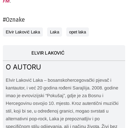
FM
.
#Oznake
Elvir Laković Laka
Laka
opet laka
ELVIR LAKOVIĆ
O AUTORU
Elvir Laković Laka – bosanskohercegovački pjevač i
kantautor, i već 20 godina rođeni Sarajlija. 2008. godine
imao je evrovizijski “Pokušaj”, gdje je za Bosnu i
Hercegovinu osvojio 10. mjesto. Kroz autentični muzički
stil, koji bi se, u određenoj granici, mogao svrstati u
alternativni pop-rock, Laka je prepoznatljiv i po
specifičnom stilu odijevanja, ali i načinu života. Živi bez