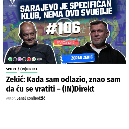
SPORT
/
(IN)DIREKT
Zekić: Kada sam odlazio, znao sam
da ću se vratiti – (IN)Direkt
Autor:
Sanel Konjhodžić