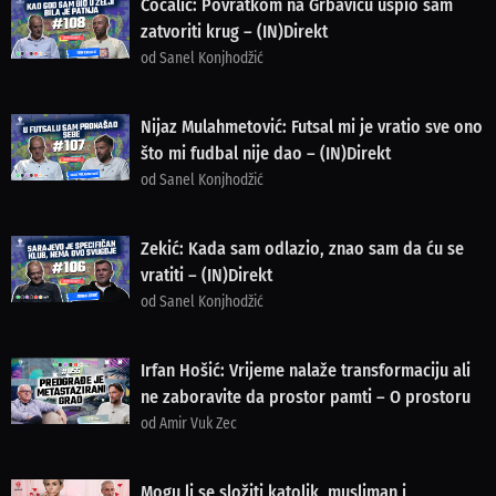
Cocalić: Povratkom na Grbavicu uspio sam
zatvoriti krug – (IN)Direkt
od Sanel Konjhodžić
Nijaz Mulahmetović: Futsal mi je vratio sve ono
što mi fudbal nije dao – (IN)Direkt
od Sanel Konjhodžić
Zekić: Kada sam odlazio, znao sam da ću se
vratiti – (IN)Direkt
od Sanel Konjhodžić
Irfan Hošić: Vrijeme nalaže transformaciju ali
ne zaboravite da prostor pamti – O prostoru
od Amir Vuk Zec
Mogu li se složiti katolik, musliman i