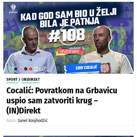
SPORT
/
(IN)DIREKT
Cocalić: Povratkom na Grbavicu
uspio sam zatvoriti krug –
(IN)Direkt
Autor:
Sanel Konjhodžić