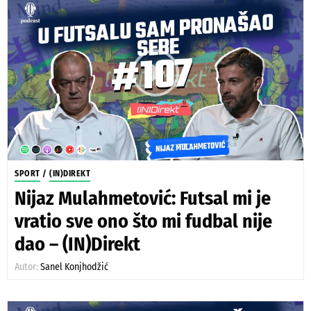
SPORT
/
(IN)DIREKT
Nijaz Mulahmetović: Futsal mi je
vratio sve ono što mi fudbal nije
dao – (IN)Direkt
Autor:
Sanel Konjhodžić