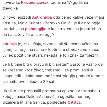
novinarke
Kristine Ljevak
, tadašnje 17-godišnje
djevojke.
U novoj epizodi
Astrohuba
otkrićemo kakve veze imaju
Kristina, Minja Subota i Zdravko Čolić i je li astrologija
produbljena
psihologija
te koliko vremena je potrebno
da naučite više o astrologiji?
Intuicija
je, zaključuju, stvarna, ali šta ćemo učiniti sa
njom, samo je na nama – leptirići u stomaku ne znače
uvijek pozitivne stvari, nekada je to i znak za “bježi”!
Je li bitnije biti u pravu ili biti sretan? Zašto je važno da
se krećemo kroz život, trebamo li se promijeniti ili
unaprijediti i kako nam može astrologija pomoći u tome
saznajte ove srijede u 20 sati.
Ukoliko ste propustili prethodnu epizodu Astrohuba u
kojoj je naša Dalida Azinović je ugostila modnog
dizajnera Milana Senića, pogledajte
OVDJE
.