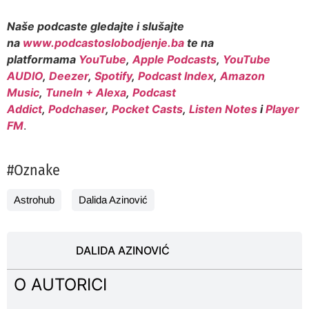
Naše podcaste gledajte i slušajte
na
www.podcastoslobodjenje.ba
te na
platformama
YouTube
,
Apple Podcasts
,
YouTube
AUDIO
,
Deezer
,
Spotify
,
Podcast Index
,
Amazon
Music
,
TuneIn + Alexa
,
Podcast
Addict
,
Podchaser
,
Pocket Casts
,
Listen Notes
i
Player
FM
.
#Oznake
Astrohub
Dalida Azinović
DALIDA AZINOVIĆ
O AUTORICI