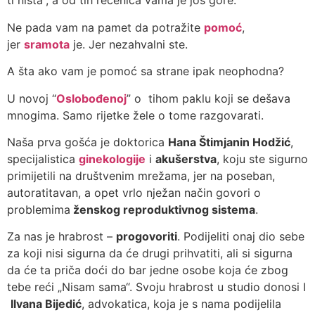
ti ništa“, a od tih rečenica vama je još gore.
Ne pada vam na pamet da potražite
pomoć
,
jer
sramota
je. Jer nezahvalni ste.
A šta ako vam je pomoć sa strane ipak neophodna?
U novoj “
Oslobođenoj
” o tihom paklu koji se dešava
mnogima. Samo rijetke žele o tome razgovarati.
Naša prva gošća je doktorica
Hana Štimjanin Hodžić
,
specijalistica
ginekologije
i
akušerstva
, koju ste sigurno
primijetili na društvenim mrežama, jer na poseban,
autoratitavan, a opet vrlo nježan način govori o
problemima
ženskog reproduktivnog sistema
.
Za nas je hrabrost –
progovoriti
. Podijeliti onaj dio sebe
za koji nisi sigurna da će drugi prihvatiti, ali si sigurna
da će ta priča doći do bar jedne osobe koja će zbog
tebe reći „Nisam sama“. Svoju hrabrost u studio donosi I
Ilvana Bijedić
, advokatica, koja je s nama podijelila