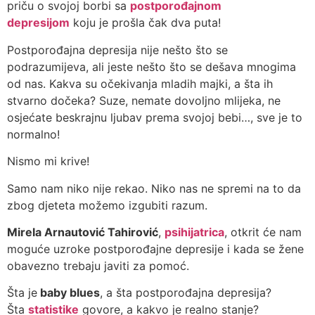
priču o svojoj borbi sa
postporođajnom
depresijom
koju je prošla čak dva puta!
Postporođajna depresija nije nešto što se
podrazumijeva, ali jeste nešto što se dešava mnogima
od nas. Kakva su očekivanja mladih majki, a šta ih
stvarno dočeka? Suze, nemate dovoljno mlijeka, ne
osjećate beskrajnu ljubav prema svojoj bebi…, sve je to
normalno!
Nismo mi krive!
Samo nam niko nije rekao. Niko nas ne spremi na to da
zbog djeteta možemo izgubiti razum.
Mirela Arnautović Tahirović
,
psihijatrica
, otkrit će nam
moguće uzroke postporođajne depresije i kada se žene
obavezno trebaju javiti za pomoć.
Šta je
baby blues
, a šta postporođajna depresija?
Šta
statistike
govore, a kakvo je realno stanje?