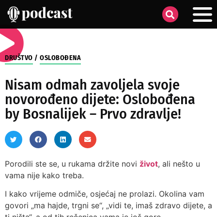
DRUŠTVO
/
OSLOBOĐENA
Nisam odmah zavoljela svoje
novorođeno dijete: Oslobođena
by Bosnalijek – Prvo zdravlje!
Porodili ste se, u rukama držite novi
život
, ali nešto u
vama nije kako treba.
I kako vrijeme odmiče, osjećaj ne prolazi. Okolina vam
govori „ma hajde, trgni se“, „vidi te, imaš zdravo dijete, a