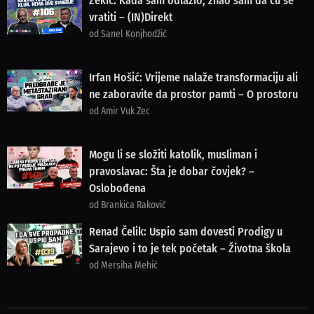
Zekić: Kada sam odlazio, znao sam da ću se
vratiti – (IN)Direkt
od Sanel Konjhodžić
Irfan Hošić: Vrijeme nalaže transformaciju ali
ne zaboravite da prostor pamti – O prostoru
od Amir Vuk Zec
Mogu li se složiti katolik, musliman i
pravoslavac: Šta je dobar čovjek? –
Oslobođena
od Brankica Raković
Renad Čelik: Uspio sam dovesti Prodigy u
Sarajevo i to je tek početak – Životna škola
od Mersiha Mehić