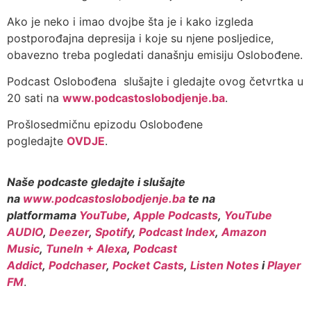
Ako je neko i imao dvojbe šta je i kako izgleda
postporođajna depresija i koje su njene posljedice,
obavezno treba pogledati današnju emisiju Oslobođene.
Podcast Oslobođena slušajte i gledajte ovog četvrtka u
20 sati na
www.podcastoslobodjenje.ba
.
Prošlosedmičnu epizodu Oslobođene
pogledajte
OVDJE
.
Naše podcaste gledajte i slušajte
na
www.podcastoslobodjenje.ba
te na
platformama
YouTube
,
Apple Podcasts
,
YouTube
AUDIO
,
Deezer
,
Spotify
,
Podcast Index
,
Amazon
Music
,
TuneIn + Alexa
,
Podcast
Addict
,
Podchaser
,
Pocket Casts
,
Listen Notes
i
Player
FM
.