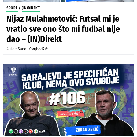
SPORT
/
(IN)DIREKT
Nijaz Mulahmetović: Futsal mi je
vratio sve ono što mi fudbal nije
dao – (IN)Direkt
Autor:
Sanel Konjhodžić