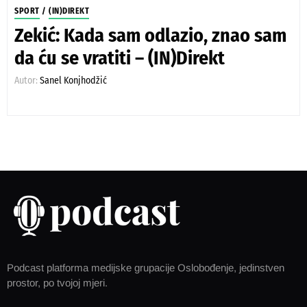
SPORT
/
(IN)DIREKT
Zekić: Kada sam odlazio, znao sam
da ću se vratiti – (IN)Direkt
Autor:
Sanel Konjhodžić
Podcast platforma medijske grupacije Oslobođenje, jedinstven
prostor, po tvojoj mjeri.