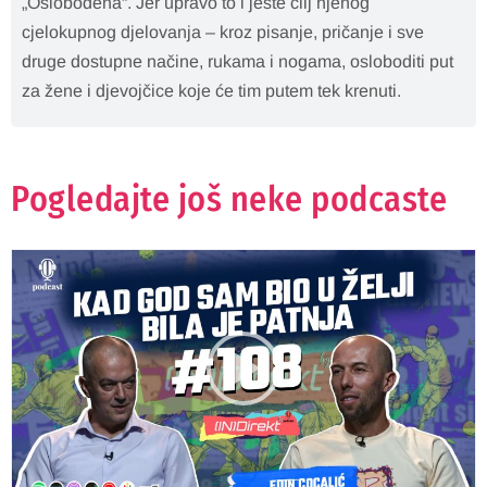
„Oslobođena“. Jer upravo to i jeste cilj njenog
cjelokupnog djelovanja – kroz pisanje, pričanje i sve
druge dostupne načine, rukama i nogama, osloboditi put
za žene i djevojčice koje će tim putem tek krenuti.
Pogledajte još neke podcaste