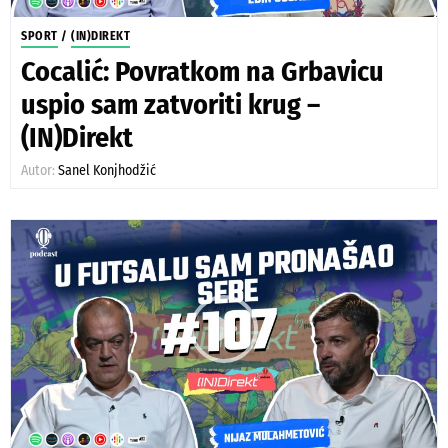
SPORT
/
(IN)DIREKT
Cocalić: Povratkom na Grbavicu
uspio sam zatvoriti krug –
(IN)Direkt
Autor:
Sanel Konjhodžić