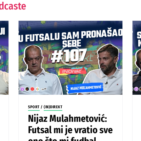
odcaste
SPORT
/
(IN)DIREKT
Nijaz Mulahmetović:
Futsal mi je vratio sve