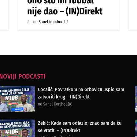
ono što mi fudbal
nije dao – (IN)Direkt
Autor:
Sanel Konjhodžić
NOVIJI PODCASTI
Cocalić: Povratkom na Grbavicu uspio sam
zatvoriti krug – (IN)Direkt
od Sanel Konjhodžić
Zekić: Kada sam odlazio, znao sam da ću
se vratiti – (IN)Direkt