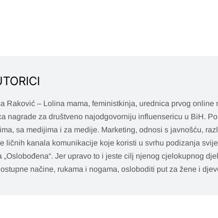
UTORICI
a Raković – Lolina mama, feministkinja, urednica prvog online
ca nagrade za društveno najodgovorniju influensericu u BiH. Pol
ima, sa medijima i za medije. Marketing, odnosi s javnošću, razl
je ličnih kanala komunikacije koje koristi u svrhu podizanja svij
a „Oslobođena“. Jer upravo to i jeste cilj njenog cjelokupnog dje
ostupne načine, rukama i nogama, osloboditi put za žene i djevo