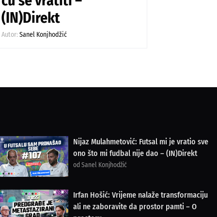
ću se vratiti –
(IN)Direkt
Autor:
Sanel Konjhodžić
Nijaz Mulahmetović: Futsal mi je vratio sve
ono što mi fudbal nije dao – (IN)Direkt
od Sanel Konjhodžić
Irfan Hošić: Vrijeme nalaže transformaciju
ali ne zaboravite da prostor pamti – O