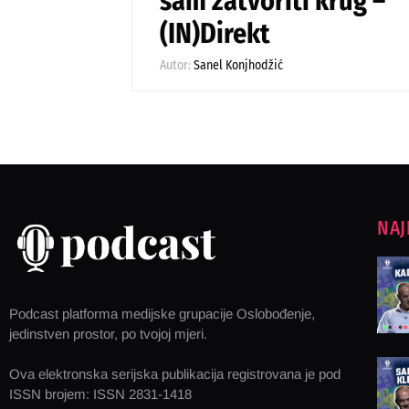
sam zatvoriti krug –
(IN)Direkt
Autor:
Sanel Konjhodžić
NAJ
Podcast platforma medijske grupacije Oslobođenje,
jedinstven prostor, po tvojoj mjeri.
Ova elektronska serijska publikacija registrovana je pod
ISSN brojem: ISSN 2831-1418