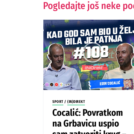
Pogledajte još neke p
SPORT
/
(IN)DIREKT
Cocalić: Povratkom
na Grbavicu uspio