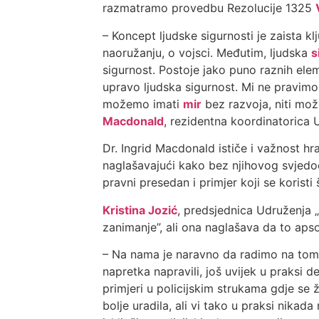
razmatramo provedbu Rezolucije 1325
– Koncept ljudske sigurnosti je zaista k
naoružanju, o vojsci. Međutim, ljudska
s
sigurnost. Postoje jako puno raznih elem
upravo ljudska sigurnost. Mi ne pravimo 
možemo imati
mir
bez razvoja, niti mož
Macdonald
, rezidentna koordinatorica 
Dr. Ingrid Macdonald ističe i važnost 
naglašavajući kako bez njihovog svjedo
pravni presedan i primjer koji se koristi
Kristina Jozić
, predsjednica Udruženja „
zanimanje”, ali ona naglašava da to ap
– Na nama je naravno da radimo na tome
napretka napravili, još uvijek u praksi d
primjeri u policijskim strukama gdje s
bolje uradila, ali vi tako u praksi nikad