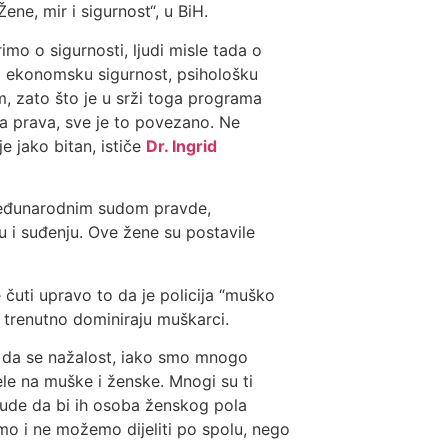
ne, mir i sigurnost“, u BiH.
mo o sigurnosti, ljudi misle tada o
va ekonomsku sigurnost, psihološku
m, zato što je u srži toga programa
ka prava, sve je to povezano. Ne
e jako bitan, ističe
Dr. Ingrid
i Međunarodnim sudom pravde,
 i suđenju. Ove žene su postavile
 čuti upravo to da je policija “muško
 trenutno dominiraju muškarci.
e da se nažalost, iako smo mnogo
jele na muške i ženske. Mnogi su ti
sude da bi ih osoba ženskog pola
jemo i ne možemo dijeliti po spolu, nego