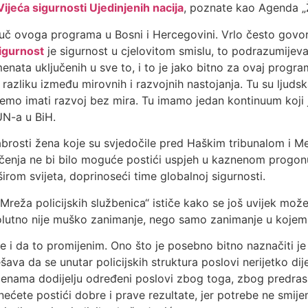
Vijeća sigurnosti Ujedinjenih nacija
, poznate kao Agenda „Že
ljuč ovoga programa u Bosni i Hercegovini. Vrlo često govori
igurnost
je sigurnost u cjelovitom smislu, to podrazumije
enata uključenih u sve to, i to je jako bitno za ovaj progra
razliku između mirovnih i razvojnih nastojanja. Tu su ljuds
emo imati razvoj bez mira. Tu imamo jedan kontinuum koji j
UN-a u BiH.
hrabrosti žena koje su svjedočile pred Haškim tribunalom 
čenja ne bi bilo moguće postići uspjeh u kaznenom progonu
 širom svijeta, doprinoseći time globalnoj sigurnosti.
Mreža policijskih službenica“ ističe kako se još uvijek može
solutno nije muško zanimanje, nego samo zanimanje u kojem
 i da to promijenim. Ono što je posebno bitno naznačiti j
ešava da se unutar policijskih struktura poslovi nerijetko di
e ženama dodijelju određeni poslovi zbog toga, zbog predra
a nećete postići dobre i prave rezultate, jer potrebe ne smi