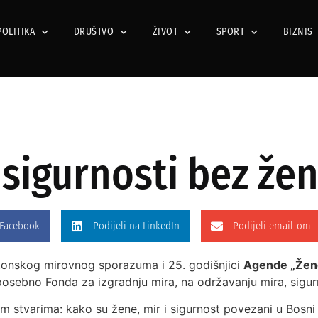
POLITIKA
DRUŠTVO
ŽIVOT
SPORT
BIZNIS
sigurnosti bez že
 Facebook
Podijeli na LinkedIn
Podijeli email-om
jtonskog mirovnog sporazuma i 25. godišnjici
Agende „Žene,
posebno Fonda za izgradnju mira, na održavanju mira, sigurn
 stvarima: kako su žene, mir i sigurnost povezani u Bosni 