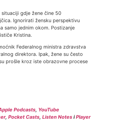
situaciji gdje žene čine 50
jčica. Ignorirati žensku perspektivu
 sa samo jednim okom. Postizanje
stiče Kristina.
moćnik Federalnog ministra zdravstva
alnog direktora. Ipak, žene su često
 su prošle kroz iste obrazovne procese
Apple Podcasts
,
YouTube
er
,
Pocket Casts
,
Listen Notes
i
Player