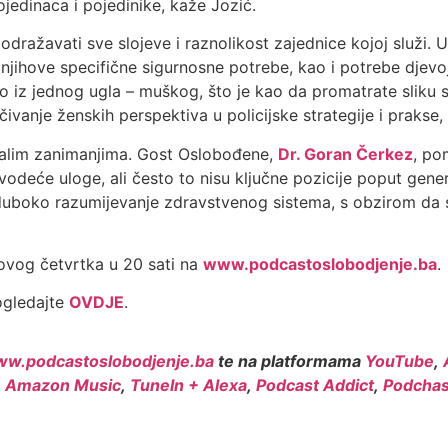
ojedinaca i pojedinike, kaže Jozić.
ražavati sve slojeve i raznolikost zajednice kojoj služi. U 
 njihove specifične sigurnosne potrebe, kao i potrebe djevo
mo iz jednog ugla – muškog, što je kao da promatrate sliku
čivanje ženskih perspektiva u policijske strategije i prakse, i
ostalim zanimanjima. Gost Oslobođene,
Dr. Goran Čerkez
, po
odeće uloge, ali često to nisu ključne pozicije poput gener
u duboko razumijevanje zdravstvenog sistema, s obzirom da
 ovog četvrtka u 20 sati na
www.podcastoslobodjenje.ba
.
ogledajte
OVDJE
.
w.podcastoslobodjenje.ba
te na platformama
YouTube
,
,
Amazon Music
,
TuneIn + Alexa
,
Podcast Addict
,
Podchas