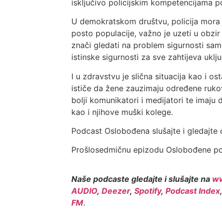
isključivo policijskim kompetencijama p
U demokratskom društvu, policija mora od
posto populacije, važno je uzeti u obzir
znači gledati na problem sigurnosti sa
istinske sigurnosti za sve zahtijeva uklju
I u zdravstvu je slična situacija kao i 
ističe da žene zauzimaju određene rukov
bolji komunikatori i medijatori te imaj
kao i njihove muški kolege.
Podcast Oslobođena slušajte i gledajte
Prošlosedmičnu epizodu Oslobođene p
Naše podcaste gledajte i slušajte na
ww
AUDIO
,
Deezer
,
Spotify
,
Podcast Index
FM
.