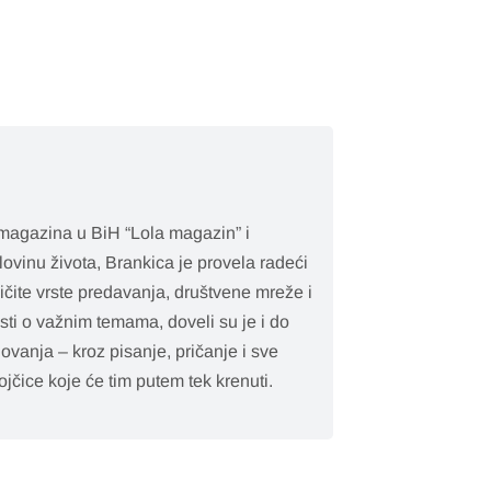
 magazina u BiH “Lola magazin” i
ovinu života, Brankica je provela radeći
ičite vrste predavanja, društvene mreže i
esti o važnim temama, doveli su je i do
lovanja – kroz pisanje, pričanje i sve
jčice koje će tim putem tek krenuti.