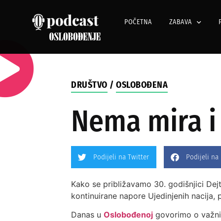
POČETNA
ZABAVA
DRUŠTVO
/
OSLOBOĐENA
Nema mira i 
Podijeli na Twitter
Podijeli na
Kako se približavamo 30. godišnjici De
kontinuirane napore Ujedinjenih nacija, 
Danas u
Oslobođenoj
govorimo o važnim