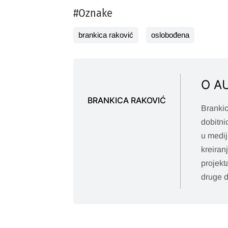
#Oznake
brankica raković
oslobođena
O A
BRANKICA RAKOVIĆ
Brankic
dobitni
u medij
kreiran
projekt
druge d