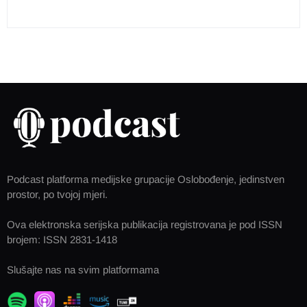
Podcast platforma medijske grupacije Oslobođenje, jedinstven
prostor, po tvojoj mjeri.
Ova elektronska serijska publikacija registrovana je pod ISSN
brojem: ISSN 2831-1418
Slušajte nas na svim platformama