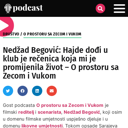
DRUŠTVO
/
O PROSTORU SA ZECOM I VUKOM
Nedžad Begović: Hajde dođi u
klub je rečenica koja mi je
promijenila život – O prostoru sa
Zecom i Vukom
Gost podcasta
O prostoru sa Zecom i Vukom
je
filmski
reditelj
i
scenarista
,
Nedžad Begović
, koji osim
u domenu filmske umjetnosti uspješno djeluje i u
domenu
likovne umjetnosti
. Tokom opsade Sarajeva