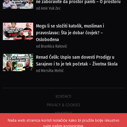
ne zaboravite da prostor pamti – O prostoru
od Amir Vuk Zec
Mogu li se složiti katolik, musliman i
pravoslavac: Šta je dobar čovjek? –
Oslobođena
od Brankica Raković
Renad Čelik: Uspio sam dovesti Prodigy u
Sarajevo i to je tek početak – Životna škola
od Mersiha Mehić
KONTAKTI
PRIVACY & COOKIES
ADVERTISE
Naša web stranica koristi kolačiće kako bi pružila bolje iskustvo
svim našim korisnicima.