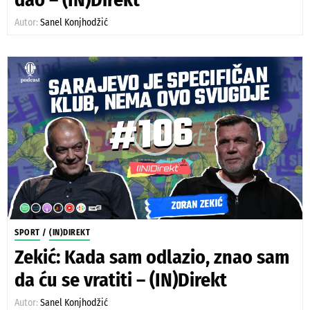
Autor:
Sanel Konjhodžić
SPORT
/
(IN)DIREKT
Zekić: Kada sam odlazio, znao sam
da ću se vratiti – (IN)Direkt
Autor:
Sanel Konjhodžić