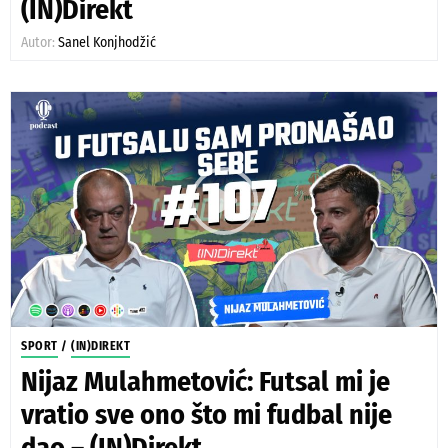
(IN)Direkt
Autor:
Sanel Konjhodžić
SPORT
/
(IN)DIREKT
Nijaz Mulahmetović: Futsal mi je
vratio sve ono što mi fudbal nije
dao – (IN)Direkt