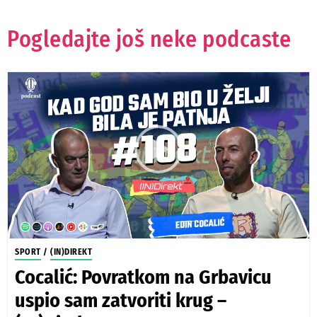
Pogledajte još neke podcaste
SPORT
/
(IN)DIREKT
Cocalić: Povratkom na Grbavicu
uspio sam zatvoriti krug –