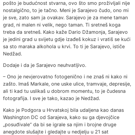
pošto je budućnost stvarna, ovo što smo proživljali nije
nostalgično, to je tačno. Meni je Sarajevo čudo, ono mi
je sve, zato sam ja ovakav. Sarajevo je za mene taman
grad, ni malen ni velik, nego taman. Ti sretneš koga
treba da sretneš. Kako kaže Dario Džamonja, Sarajevo
je jedini grad u svijetu gdje izađeš kokuz i vratiš se kući
sa sto maraka alkohola u krvi. To ti je Sarajevo, ističe
Nedžad.
Dodaje i da je Sarajevo neuhvatljivo.
– Ono je nevjerovatno fotogenično i ne znaš ni kako ni
zašto. Imaš Markale, one uske ulice, tramvaje, depresije,
ali ti kad tu uslikaš u dobrom momentu, to je čudesna
fotografija. I sve je tako, kazao je Nedžad.
Kako je Podgora u Hrvatskoj bila udaljena kao danas
Washington DC od Sarajeva, kako su ga djevojčice
„posuđivale“ da bi se igrale sa njim i brojne druge
anegdote slušajte i gledajte u nedjelju u 21 sat