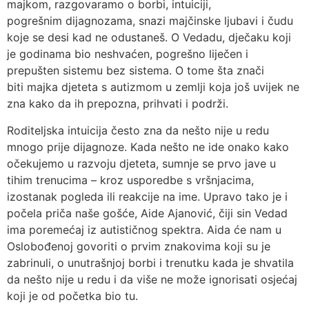
majkom, razgovaramo o borbi, intuiciji,
pogrešnim dijagnozama, snazi majčinske ljubavi i čudu
koje se desi kad ne odustaneš. O Vedadu, dječaku koji
je godinama bio neshvaćen, pogrešno liječen i
prepušten sistemu bez sistema. O tome šta znači
biti majka djeteta s autizmom u zemlji koja još uvijek ne
zna kako da ih prepozna, prihvati i podrži.
Roditeljska intuicija često zna da nešto nije u redu
mnogo prije dijagnoze. Kada nešto ne ide onako kako
očekujemo u razvoju djeteta, sumnje se prvo jave u
tihim trenucima – kroz usporedbe s vršnjacima,
izostanak pogleda ili reakcije na ime. Upravo tako je i
počela priča naše gošće, Aide Ajanović, čiji sin Vedad
ima poremećaj iz autističnog spektra. Aida će nam u
Oslobođenoj govoriti o prvim znakovima koji su je
zabrinuli, o unutrašnjoj borbi i trenutku kada je shvatila
da nešto nije u redu i da više ne može ignorisati osjećaj
koji je od početka bio tu.