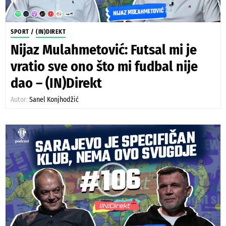
SPORT
/
(IN)DIREKT
Nijaz Mulahmetović: Futsal mi je
vratio sve ono što mi fudbal nije
dao – (IN)Direkt
Autor:
Sanel Konjhodžić