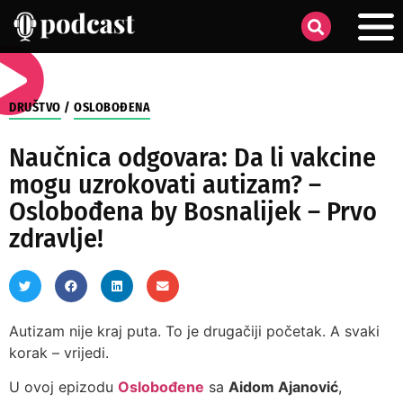
DRUŠTVO
/
OSLOBOĐENA
Naučnica odgovara: Da li vakcine
mogu uzrokovati autizam? –
Oslobođena by Bosnalijek – Prvo
zdravlje!
Autizam nije kraj puta. To je drugačiji početak. A svaki
korak – vrijedi.
U ovoj epizodu
Oslobođene
sa
Aidom Ajanović
,