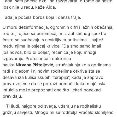
Tada sam počela ozbiljno razgovarati o tome da nešto
ipak nije u redu, kaže Aida.
Tada je počela borba koja i danas traje.
U moru dezinformacija, ogromnih cifri i lažnih obećanja,
roditelji djece sa poremećajim iz autističnog spektra
često se suočavaju s nevidljivim pritiscima – najteži
među njima je osjećaj krivice. “Da smo samo imali
još novca, bilo bi bolje.”, rečenica je koju mnogi
izgovaraju. Profesorica i doktorica
nauka
Nirvana Pištoljević
, stručnjakinja koja godinama
radi s djecom i njihovim roditeljima otkriva šta se
dešava iza kulisa skupih “terapija”, kada je zapravo
pravo vrijeme da se potraži pomoć i kako majčinska
intuicija može prepoznati ono što ljekari ponekad
previđaju.
– Ti ljudi, najgore od svega, udaraju na roditeljsku
grižnju savjesti. Mnogo mi se roditelja vraćalo slomljeno