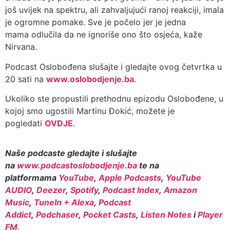
još uvijek na spektru, ali zahvaljujući ranoj reakciji, imala
je ogromne pomake. Sve je počelo jer je jedna
mama odlučila da ne ignoriše ono što osjeća, kaže
Nirvana.
Podcast Oslobođena slušajte i gledajte ovog četvrtka u
20 sati na
www.oslobodjenje.ba
.
Ukoliko ste propustili prethodnu epizodu Oslobođene, u
kojoj smo ugostili Martinu Đokić, možete je
pogledati
OVDJE
.
Naše podcaste gledajte i slušajte
na
www.podcastoslobodjenje.ba
te na
platformama
YouTube
,
Apple Podcasts
,
YouTube
AUDIO
,
Deezer
,
Spotify
,
Podcast Index
,
Amazon
Music
,
TuneIn + Alexa
,
Podcast
Addict
,
Podchaser
,
Pocket Casts
,
Listen Notes
i
Player
FM
.