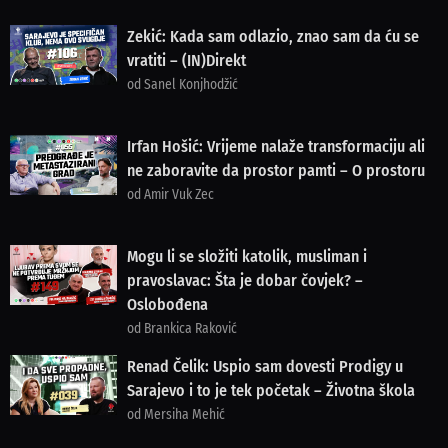
Zekić: Kada sam odlazio, znao sam da ću se
vratiti – (IN)Direkt
od Sanel Konjhodžić
Irfan Hošić: Vrijeme nalaže transformaciju ali
ne zaboravite da prostor pamti – O prostoru
od Amir Vuk Zec
Mogu li se složiti katolik, musliman i
pravoslavac: Šta je dobar čovjek? –
Oslobođena
od Brankica Raković
Renad Čelik: Uspio sam dovesti Prodigy u
Sarajevo i to je tek početak – Životna škola
od Mersiha Mehić