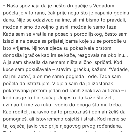
– Naša spoznaja da je nešto drugačije s Vedadom
počela je vrlo rano, čak prije nego što je napunio godinu
dana. Nije se odazivao na ime, ali mi bismo to pravdali,
možda nismo dovoljno glasni, možda je samo faza.
Kada sam se vratila na posao s porodiljskog, često sam
izlazila na pauze sa prijateljicama koje su se porodile u
isto vrijeme. Njihova djeca su pokazivala prstom,
donosila igračke kad im se kaže, reagovala na okolinu…
A ja sam shvatila da nemam ništa slično ispričati. Kod
kuće sam pokušavala – stavim igračku, kažem: “Vedade,
daj mi auto.”, a on me samo pogleda i ode. Tada sam
počela da istražujem. Vidjela sam da je izostanak
pokazivanja prstom jedan od ranih znakova autizma – i
kod nas je to bio slučaj. Umjesto da kaže šta želi,
uzimao bi me za ruku i vodio do onoga što mu treba.
Kao roditelj, naravno da to prepoznaš i odmah želiš da
pomogneš, ali istovremeno osjetiš i strah. Kod mene se
taj osjećaj javio već prije njegovog prvog rođendana.