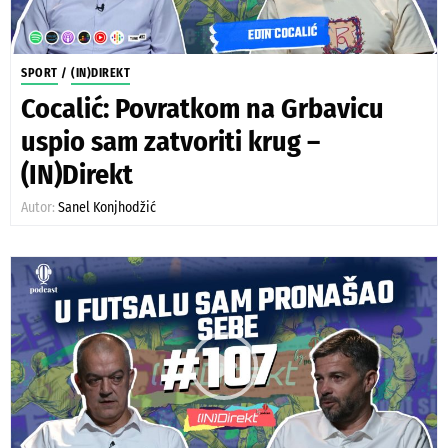
SPORT
/
(IN)DIREKT
Cocalić: Povratkom na Grbavicu
uspio sam zatvoriti krug –
(IN)Direkt
Autor:
Sanel Konjhodžić