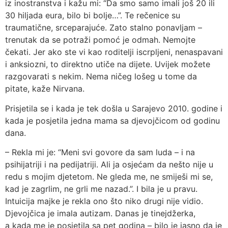
iz inostranstva i kažu mi: “Da smo samo imali još 20 ili
30 hiljada eura, bilo bi bolje…”. Te rečenice su
traumatične, srceparajuće. Zato stalno ponavljam –
trenutak da se potraži pomoć je odmah. Nemojte
čekati. Jer ako ste vi kao roditelji iscrpljeni, nenaspavani
i anksiozni, to direktno utiče na dijete. Uvijek možete
razgovarati s nekim. Nema ničeg lošeg u tome da
pitate, kaže Nirvana.
Prisjetila se i kada je tek došla u Sarajevo 2010. godine i
kada je posjetila jedna mama sa djevojčicom od godinu
dana.
– Rekla mi je: “Meni svi govore da sam luda – i na
psihijatriji i na pedijatriji. Ali ja osjećam da nešto nije u
redu s mojim djetetom. Ne gleda me, ne smiješi mi se,
kad je zagrlim, ne grli me nazad.”. I bila je u pravu.
Intuicija majke je rekla ono što niko drugi nije vidio.
Djevojčica je imala autizam. Danas je tinejdžerka,
a kada me je posjetila sa pet godina – bilo je jasno da je