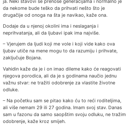
ja. Neki stavovi se prenose generacijama i normalno je
da nekome bude teško da prihvati nešto što je
drugačije od onoga na šta je navikao, kaže ona.
Dodaje da u njenoj okolini ima i neslaganja i
neprihvatanja, ali da ljubavi ipak ima najviše.
– Vjerujem da ljudi koji me vole i koji vide kako ova
ljubav utiče na mene mogu to da razumiju i prihvate,
zaključuje Bojana.
Vahidin kaže da je i on imao dileme kako će reagovati
njegova porodica, ali da je s godinama naučio jednu
važnu stvar: ne tražiti odobrenje za vlastite životne
odluke.
– Na početku sam se pitao kako ću to reći roditeljima,
ali više nemam 29 ili 27 godina. Imam svoj stav. Danas
sam u fazonu da samo saopštim svoju odluku, ne tražim
odobrenje, kaže kroz smijeh.