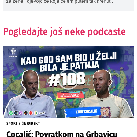
za žene i djevojčice koje će tim putem tek krenuti.
Pogledajte još neke podcaste
SPORT
/
(IN)DIREKT
Cocalić: Povratkom na Grbavicu