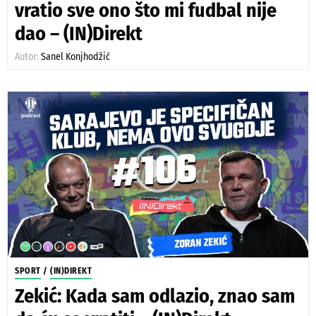
vratio sve ono što mi fudbal nije
dao – (IN)Direkt
Autor:
Sanel Konjhodžić
SPORT
/
(IN)DIREKT
Zekić: Kada sam odlazio, znao sam