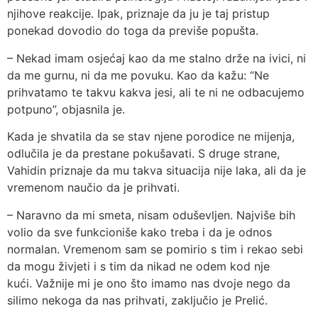
njihove reakcije. Ipak, priznaje da ju je taj pristup
ponekad dovodio do toga da previše popušta.
– Nekad imam osjećaj kao da me stalno drže na ivici, ni
da me gurnu, ni da me povuku. Kao da kažu: “Ne
prihvatamo te takvu kakva jesi, ali te ni ne odbacujemo
potpuno”, objasnila je.
Kada je shvatila da se stav njene porodice ne mijenja,
odlučila je da prestane pokušavati. S druge strane,
Vahidin priznaje da mu takva situacija nije laka, ali da je
vremenom naučio da je prihvati.
– Naravno da mi smeta, nisam oduševljen. Najviše bih
volio da sve funkcioniše kako treba i da je odnos
normalan. Vremenom sam se pomirio s tim i rekao sebi
da mogu živjeti i s tim da nikad ne odem kod nje
kući. Važnije mi je ono što imamo nas dvoje nego da
silimo nekoga da nas prihvati, zaključio je Prelić.