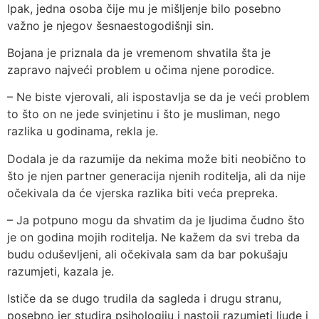
Ipak, jedna osoba čije mu je mišljenje bilo posebno
važno je njegov šesnaestogodišnji sin.
Bojana je priznala da je vremenom shvatila šta je
zapravo najveći problem u očima njene porodice.
– Ne biste vjerovali, ali ispostavlja se da je veći problem
to što on ne jede svinjetinu i što je musliman, nego
razlika u godinama, rekla je.
Dodala je da razumije da nekima može biti neobično to
što je njen partner generacija njenih roditelja, ali da nije
očekivala da će vjerska razlika biti veća prepreka.
– Ja potpuno mogu da shvatim da je ljudima čudno što
je on godina mojih roditelja. Ne kažem da svi treba da
budu oduševljeni, ali očekivala sam da bar pokušaju
razumjeti, kazala je.
Ističe da se dugo trudila da sagleda i drugu stranu,
posebno jer studira psihologiju i nastoji razumjeti ljude i