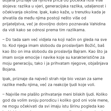
Bojana priznaje da njihova priča od početka nosi više
slojeva: razlika u vjeri, generacijska razlika, udaljenost i
očekivanja okoline. Ipak, kako kaže, u trenutku kada je
shvatila da među njima postoji nešto više od
prijateljstva, već je dovoljno dobro poznavala Vahidina
da vidi kako se odnosi prema tim razlikama.
– Do tada sam već vidjela na koji način on gleda na sve
to. Kod njega imam slobodu da proslavljam Božić, baš
kao što on ima slobodu da proslavlja Bajram. Kao što ja
imam svoje emocije i navike koje su karakteristične za
moju generaciju, tako i ja prihvatam njegove, objašnjava
Bojana.
Ipak, priznaje da najveći strah nije bio vezan za same
razlike među njima, već za reakcije ljudi koje voli.
– Najviše me plašilo prihvatanje meni bliskih ljudi. Koliko
god da volim svoju porodicu i koliko god oni vole mene,
ne mogu očekivati da svi imaju istu širinu pogleda kao