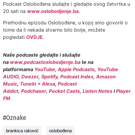
Podcast Oslobođena slušajte i gledajte ovog četvrtka u
20 sati na
www.oslobodjenje.ba
.
Prethodnu epizodu Oslobođene, u kojoj smo govorili o
tome da li nekada stvarno bilo bolje, možete
pogledati
OVDJE
.
Naše podcaste gledajte i slušajte
na
www.podcastoslobodjenje.ba
te na
platformama
YouTube
,
Apple Podcasts
,
YouTube
AUDIO
,
Deezer
,
Spotify
,
Podcast Index
,
Amazon
Music
,
TuneIn + Alexa
,
Podcast
Addict
,
Podchaser
,
Pocket Casts
,
Listen Notes
i
Player
FM
.
#Oznake
brankica raković
oslobođena