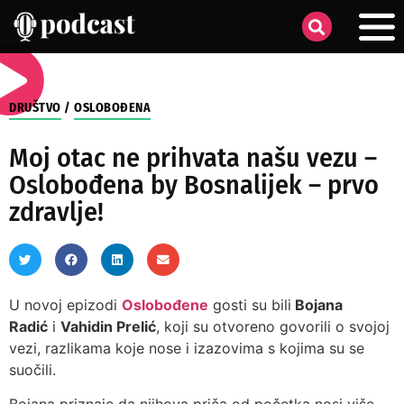
DRUŠTVO
/
OSLOBOĐENA
Moj otac ne prihvata našu vezu –
Oslobođena by Bosnalijek – prvo
zdravlje!
U novoj epizodi
Oslobođene
gosti su bili
Bojana
Radić
i
Vahidin Prelić
, koji su otvoreno govorili o svojoj
vezi, razlikama koje nose i izazovima s kojima su se
suočili.