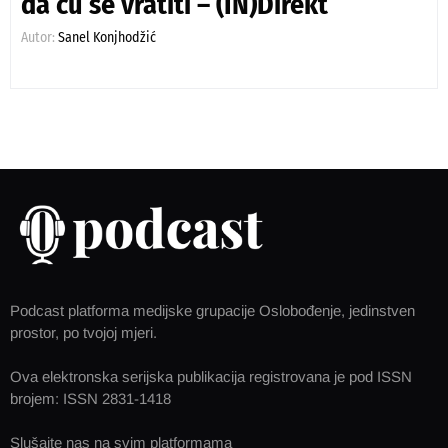
da ću se vratiti – (IN)Direkt
Autor:
Sanel Konjhodžić
Podcast platforma medijske grupacije Oslobođenje, jedinstven
prostor, po tvojoj mjeri.
Ova elektronska serijska publikacija registrovana je pod ISSN
brojem: ISSN 2831-1418
Slušajte nas na svim platformama