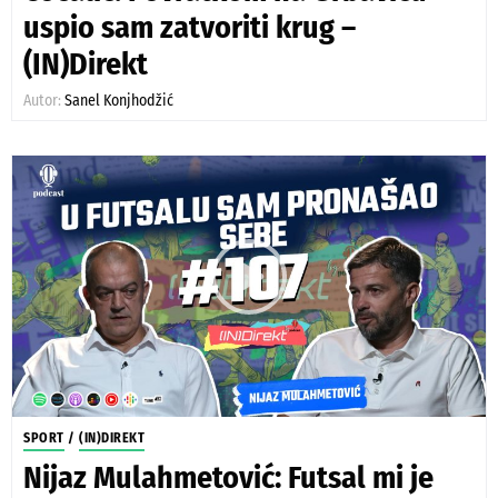
uspio sam zatvoriti krug –
(IN)Direkt
Autor:
Sanel Konjhodžić
SPORT
/
(IN)DIREKT
Nijaz Mulahmetović: Futsal mi je