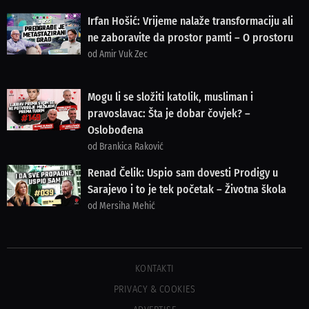
Irfan Hošić: Vrijeme nalaže transformaciju ali
ne zaboravite da prostor pamti – O prostoru
od Amir Vuk Zec
Mogu li se složiti katolik, musliman i
pravoslavac: Šta je dobar čovjek? –
Oslobođena
od Brankica Raković
Renad Čelik: Uspio sam dovesti Prodigy u
Sarajevo i to je tek početak – Životna škola
od Mersiha Mehić
KONTAKTI
PRIVACY & COOKIES