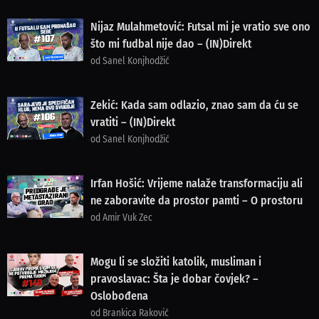
Nijaz Mulahmetović: Futsal mi je vratio sve ono
što mi fudbal nije dao – (IN)Direkt
od Sanel Konjhodžić
Zekić: Kada sam odlazio, znao sam da ću se
vratiti – (IN)Direkt
od Sanel Konjhodžić
Irfan Hošić: Vrijeme nalaže transformaciju ali
ne zaboravite da prostor pamti – O prostoru
od Amir Vuk Zec
Mogu li se složiti katolik, musliman i
pravoslavac: Šta je dobar čovjek? –
Oslobođena
od Brankica Raković