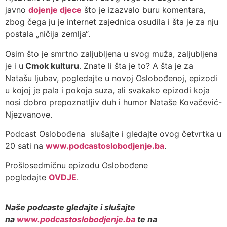
javno
dojenje djece
što je izazvalo buru komentara,
zbog čega ju je internet zajednica osudila i šta je za nju
postala „ničija zemlja“.
Osim što je smrtno zaljubljena u svog muža, zaljubljena
je i u
Cmok kulturu
. Znate li šta je to? A šta je za
Natašu ljubav, pogledajte u novoj Oslobođenoj, epizodi
u kojoj je pala i pokoja suza, ali svakako epizodi koja
nosi dobro prepoznatljiv duh i humor Nataše Kovačević-
Njezvanove.
Podcast Oslobođena slušajte i gledajte ovog četvrtka u
20 sati na
www.podcastoslobodjenje.ba
.
Prošlosedmičnu epizodu Oslobođene
pogledajte
OVDJE
.
Naše podcaste gledajte i slušajte
na
www.podcastoslobodjenje.ba
te na