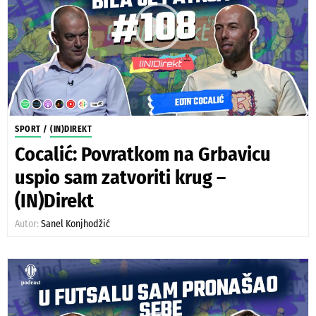
SPORT
/
(IN)DIREKT
Cocalić: Povratkom na Grbavicu
uspio sam zatvoriti krug –
(IN)Direkt
Autor:
Sanel Konjhodžić