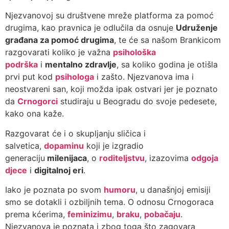
Njezvanovoj su društvene mreže platforma za pomoć
drugima, kao pravnica je odlučila da osnuje
Udruženje
građana za pomoć drugima
, te će sa našom Brankicom
razgovarati koliko je važna
psihološka
podrška
i
mentalno zdravlje
, sa koliko godina je otišla
prvi put kod
psihologa
i zašto. Njezvanova ima i
neostvareni san, koji možda ipak ostvari jer je poznato
da
Crnogorci
studiraju u Beogradu do svoje pedesete,
kako ona kaže.
Razgovarat će i o skupljanju sličica i
salvetica,
dopaminu
koji je izgradio
generaciju
milenijaca
, o
roditeljstvu
, izazovima
odgoja
djece
i
digitalnoj eri
.
Iako je poznata po svom
humoru
, u današnjoj emisiji
smo se dotakli i ozbiljnih tema. O odnosu Crnogoraca
prema kćerima,
feminizimu
,
braku
,
pobačaju
.
Njezvanova je poznata i zbog toga što zagovara