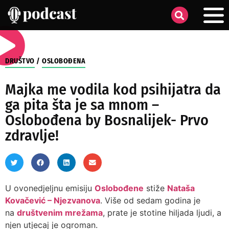
DRUŠTVO
/
OSLOBOĐENA
Majka me vodila kod psihijatra da
ga pita šta je sa mnom –
Oslobođena by Bosnalijek- Prvo
zdravlje!
U ovonedjeljnu emisiju
Oslobođene
stiže
Nataša
Kovačević – Njezvanova
. Više od sedam godina je
na
društvenim mrežama
, prate je stotine hiljada ljudi, a
njen utjecaj je ogroman.