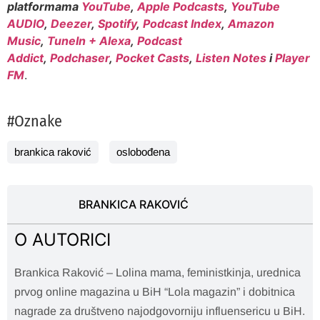
platformama
YouTube
,
Apple Podcasts
,
YouTube
AUDIO
,
Deezer
,
Spotify
,
Podcast Index
,
Amazon
Music
,
TuneIn + Alexa
,
Podcast
Addict
,
Podchaser
,
Pocket Casts
,
Listen Notes
i
Player
FM
.
#Oznake
brankica raković
oslobođena
BRANKICA RAKOVIĆ
O AUTORICI
Brankica Raković – Lolina mama, feministkinja, urednica
prvog online magazina u BiH “Lola magazin” i dobitnica
nagrade za društveno najodgovorniju influensericu u BiH.