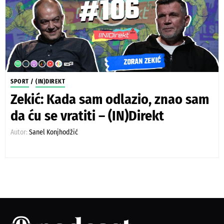
SPORT
/
(IN)DIREKT
Zekić: Kada sam odlazio, znao sam
da ću se vratiti – (IN)Direkt
Autor:
Sanel Konjhodžić