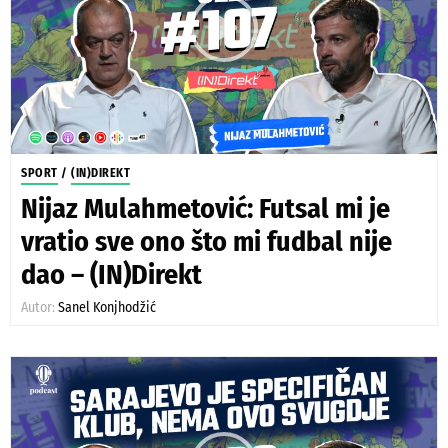
SPORT
/
(IN)DIREKT
Nijaz Mulahmetović: Futsal mi je
vratio sve ono što mi fudbal nije
dao – (IN)Direkt
Autor:
Sanel Konjhodžić