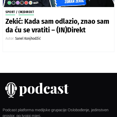
SPORT
/
(IN)DIREKT
Zekić: Kada sam odlazio, znao sam
da ću se vratiti – (IN)Direkt
Autor:
Sanel Konjhodžić
Podcast platforma medijske grupacije Oslobođenje, jedinstven
prostor, po tvojoj mjeri.