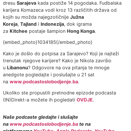
dresu
Sarajeva
kada postiže 14 pogodaka. Fudbalska
karijera Komazeca vodi kroz 13 različitih država od
kojih su možda najegzotičnije
Južna
Koreja
,
Tajland
i
Indonezija
, dok igrama
za
Kitchee
postaje šampion
Hong Konga
.
{embed_photo}1034185{/embed_photo}
Kako je došlo do potpisa za Sarajevo? Koji je najteži
trenutak njegove karijere? Kako je Nikola završio
u
Libanonu
? Odgovore na ova pitanja te mnoge
anedgote pogledajte i poslušajte u 21 sat
na
www.podcastoslobodjenje.ba
.
Ukoliko ste propustili pretnodne epizode podcasta
(IN)Direkt-a možete ih pogledati
OVDJE
.
Naše podcaste gledajte i slušajte
na
www.podcastoslobodjenje.ba
te na
platformama
YouTube
,
Apple Podcasts
,
YouTube