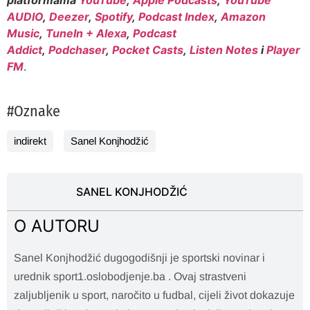
AUDIO
,
Deezer
,
Spotify
,
Podcast Index
,
Amazon
Music
,
TuneIn + Alexa
,
Podcast
Addict
,
Podchaser
,
Pocket Casts
,
Listen Notes
i
Player
FM
.
#Oznake
indirekt
Sanel Konjhodžić
SANEL KONJHODŽIĆ
O AUTORU
Sanel Konjhodžić dugogodišnji je sportski novinar i
urednik sport1.oslobodjenje.ba . Ovaj strastveni
zaljubljenik u sport, naročito u fudbal, cijeli život dokazuje