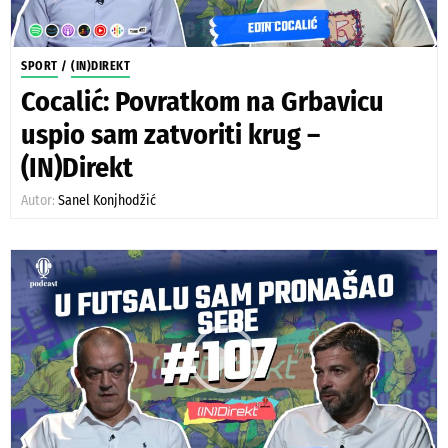
SPORT
/
(IN)DIREKT
Cocalić: Povratkom na Grbavicu
uspio sam zatvoriti krug –
(IN)Direkt
Autor:
Sanel Konjhodžić