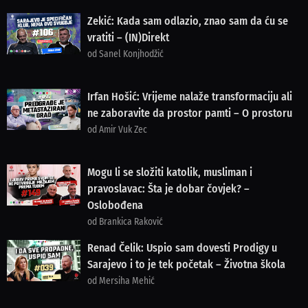
Zekić: Kada sam odlazio, znao sam da ću se
vratiti – (IN)Direkt
od Sanel Konjhodžić
Irfan Hošić: Vrijeme nalaže transformaciju ali
ne zaboravite da prostor pamti – O prostoru
od Amir Vuk Zec
Mogu li se složiti katolik, musliman i
pravoslavac: Šta je dobar čovjek? –
Oslobođena
od Brankica Raković
Renad Čelik: Uspio sam dovesti Prodigy u
Sarajevo i to je tek početak – Životna škola
od Mersiha Mehić