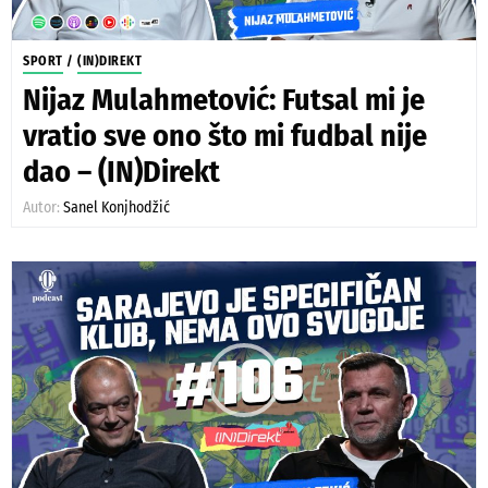
SPORT
/
(IN)DIREKT
Nijaz Mulahmetović: Futsal mi je
vratio sve ono što mi fudbal nije
dao – (IN)Direkt
Autor:
Sanel Konjhodžić