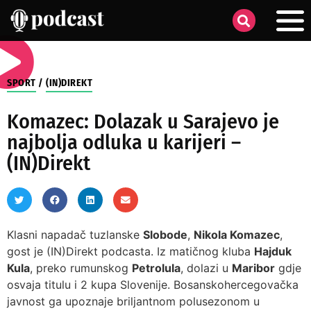
SPORT
/
(IN)DIREKT
Komazec: Dolazak u Sarajevo je
najbolja odluka u karijeri –
(IN)Direkt
Klasni napadač tuzlanske
Slobode
,
Nikola Komazec
,
gost je (IN)Direkt podcasta. Iz matičnog kluba
Hajduk
Kula
, preko rumunskog
Petrolula
, dolazi u
Maribor
gdje
osvaja titulu i 2 kupa Slovenije. Bosanskohercegovačka
javnost ga upoznaje briljantnom polusezonom u