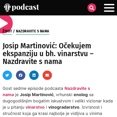
ŽIVOT
/
NAZDRAVITE S NAMA
Josip Martinović: Očekujem
ekspanziju u bh. vinarstvu –
Nazdravite s nama
Gost sedme episode podcasta
Nazdravite s
nama
je
Josip Martinović
, vrhunski
enolog
sa
dugogodišnjim bogatim iskustvom i veliki vizionar kada
je u pitanju
vinarstvo
i
vinogradarstvo
. Izvrsnost i
stručnost koja ga krasi najbolje je vidljiva u vinima