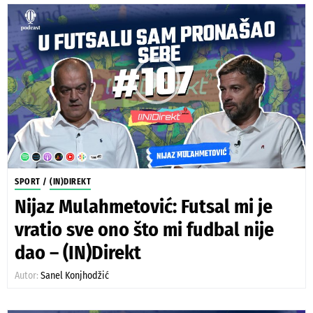
SPORT
/
(IN)DIREKT
Nijaz Mulahmetović: Futsal mi je
vratio sve ono što mi fudbal nije
dao – (IN)Direkt
Autor:
Sanel Konjhodžić