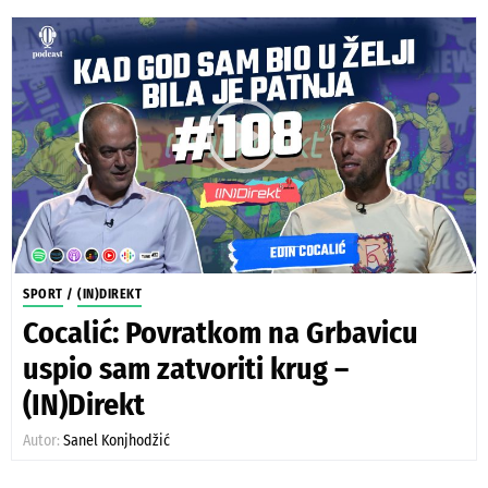
SPORT
/
(IN)DIREKT
Cocalić: Povratkom na Grbavicu
uspio sam zatvoriti krug –
(IN)Direkt
Autor:
Sanel Konjhodžić