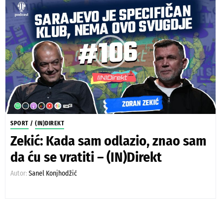
SPORT
/
(IN)DIREKT
Zekić: Kada sam odlazio, znao sam
da ću se vratiti – (IN)Direkt
Autor:
Sanel Konjhodžić