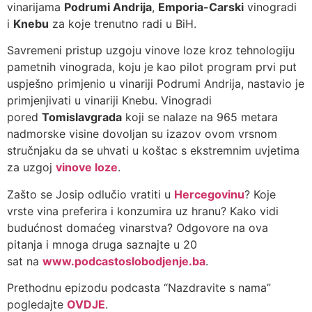
vinarijama
Podrumi Andrija
,
Emporia-Carski
vinogradi
i
Knebu
za koje trenutno radi u BiH.
Savremeni pristup uzgoju vinove loze kroz tehnologiju
pametnih vinograda, koju je kao pilot program prvi put
uspješno primjenio u vinariji Podrumi Andrija, nastavio je
primjenjivati u vinariji Knebu. Vinogradi
pored
Tomislavgrada
koji se nalaze na 965 metara
nadmorske visine dovoljan su izazov ovom vrsnom
stručnjaku da se uhvati u koštac s ekstremnim uvjetima
za uzgoj
vinove loze
.
Zašto se Josip odlučio vratiti u
Hercegovinu
? Koje
vrste vina preferira i konzumira uz hranu? Kako vidi
budućnost domaćeg vinarstva? Odgovore na ova
pitanja i mnoga druga saznajte u 20
sat na
www.podcastoslobodjenje.ba
.
Prethodnu epizodu podcasta “Nazdravite s nama”
pogledajte
OVDJE
.