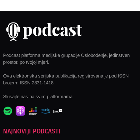
Podcast platforma medijske grupacije Oslobođenje, jedinstven
prostor, po tvojoj mjeri.
Ova elektronska serijska publikacija registrovana je pod ISSN
brojem: ISSN 2831-1418
Slušajte nas na svim platformama
NAJNOVIJI PODCASTI