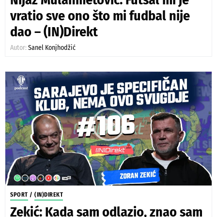
vratio sve ono što mi fudbal nije
dao – (IN)Direkt
Autor:
Sanel Konjhodžić
SPORT
/
(IN)DIREKT
Zekić: Kada sam odlazio, znao sam