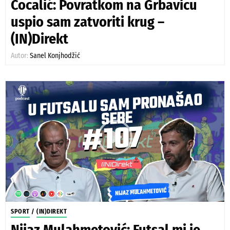
Cocalić: Povratkom na Grbavicu
uspio sam zatvoriti krug –
(IN)Direkt
Autor:
Sanel Konjhodžić
SPORT
/
(IN)DIREKT
Nijaz Mulahmetović: Futsal mi je