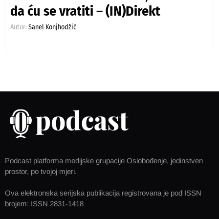
da ću se vratiti – (IN)Direkt
Autor:
Sanel Konjhodžić
Podcast platforma medijske grupacije Oslobođenje, jedinstven
prostor, po tvojoj mjeri.
Ova elektronska serijska publikacija registrovana je pod ISSN
brojem: ISSN 2831-1418