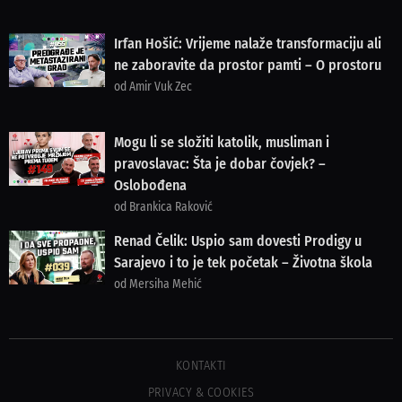
Irfan Hošić: Vrijeme nalaže transformaciju ali
ne zaboravite da prostor pamti – O prostoru
od Amir Vuk Zec
Mogu li se složiti katolik, musliman i
pravoslavac: Šta je dobar čovjek? –
Oslobođena
od Brankica Raković
Renad Čelik: Uspio sam dovesti Prodigy u
Sarajevo i to je tek početak – Životna škola
od Mersiha Mehić
KONTAKTI
PRIVACY & COOKIES