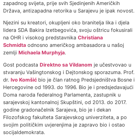
zapadnog svijeta, prije svih Sjedinjenih Američkih
Država, antizapadna retorika u Sarajevu je ipak novost.
Njezini su kreatori, okupljeni oko branitelja lika i djela
lidera SDA Bakira Izetbegovića, svoju oštricu fokusirali
na OHR i visokog predstavnika
Christiana
Schmidta
odnosno američkog ambasadora u našoj
zemlji
Michaela Murphyja
.
Gost podcasta
Direktno sa Vildanom
je učestvovao u
stvaranju Vašingtonskog i Dejtonskog sporazuma. Prof.
dr.
Ivo Komšić
bio je član ratnog Predsjedništva Bosne i
Hercegovine od 1993. do 1996. Bio je i predsjedavajući
Doma naroda federalnog Parlamenta, zastupnik u
sarajevskoj kantonalnoj Skupštini, od 2013. do 2017.
godine gradonačelnik Sarajeva, bio je i dekan
Filozofskog fakulteta Sarajevskog univerziteta, a po
svojim političkim uvjerenjima je zapravo bio i ostao
socijaldemokrata.