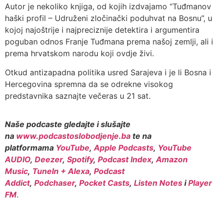
Autor je nekoliko knjiga, od kojih izdvajamo “Tuđmanov
haški profil – Udruženi zločinački poduhvat na Bosnu”, u
kojoj najoštrije i najpreciznije detektira i argumentira
poguban odnos Franje Tuđmana prema našoj zemlji, ali i
prema hrvatskom narodu koji ovdje živi.
Otkud antizapadna politika usred Sarajeva i je li Bosna i
Hercegovina spremna da se odrekne visokog
predstavnika saznajte večeras u 21 sat.
Naše podcaste gledajte i slušajte
na
www.podcastoslobodjenje.ba
te na
platformama
YouTube
,
Apple Podcasts
,
YouTube
AUDIO
,
Deezer
,
Spotify
,
Podcast Index
,
Amazon
Music
,
TuneIn + Alexa
,
Podcast
Addict
,
Podchaser
,
Pocket Casts
,
Listen Notes
i
Player
FM
.