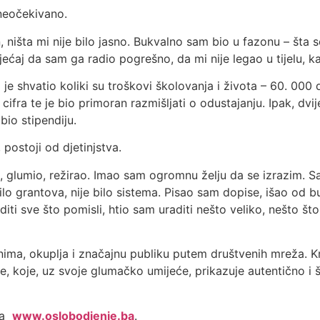
neočekivano.
, ništa mi nije bilo jasno. Bukvalno sam bio u fazonu – šta
aj da sam ga radio pogrešno, da mi nije legao u tijelu, ka
a je shvatio koliki su troškovi školovanja i života – 60. 000
 cifra te je bio primoran razmišljati o odustajanju. Ipak, dvi
bio stipendiju.
postoji od djetinjstva.
o, glumio, režirao. Imao sam ogromnu želju da se izrazim. 
ilo grantova, nije bilo sistema. Pisao sam dopise, išao od bu
iti sve što pomisli, htio sam uraditi nešto veliko, nešto što
ma, okuplja i značajnu publiku putem društvenih mreža. K
, koje, uz svoje glumačko umijeće, prikazuje autentično i ša
 na
www.oslobodjenje.ba
.