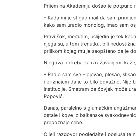
Prijem na Akademiju došao je potpuno 
– Kada mi je stigao mail da sam primljen
kako sam uradio monolog, imao sam osjeć
Pravi šok, međutim, uslijedio je tek kad
njega su, u tom trenutku, bili nedostižna
prilikom kojeg mu je saopšteno da je do
Njegova potreba za izražavanjem, kaže, 
– Radio sam sve – pjevao, plesao, slika
i priznajem da je to bilo odvažno. Nije b
institucije. Smatram da čovjek može urad
Popović.
Danas, paralelno s glumačkim angažmani
ostale likove iz balkanske svakodnevnice
prepoznaje sebe.
Cijeli razgovor pogledajte i poslušajte