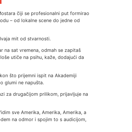
stara čiji se profesionalni put formirao
 hodu – od lokalne scene do jedne od
vaja mit od stvarnosti.
kar na sat vremena, odmah se zapitaš
 loše utiče na psihu, kaže, dodajući da
kon što prijemni ispit na Akademiji
u o glumi ne napušta.
zi za drugačijom prilikom, prijavljuje na
 Vidim sve Amerika, Amerika, Amerika, a
odem na odmor i spojim to s audicijom,