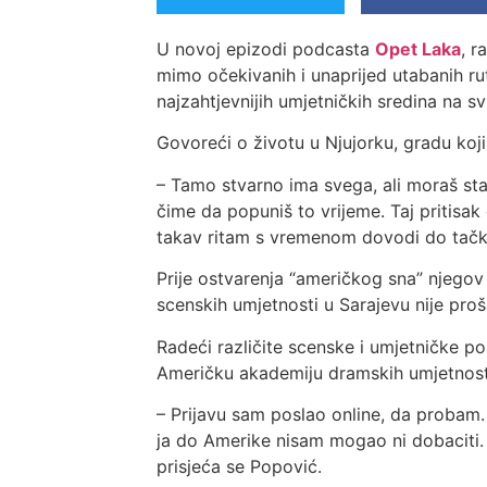
U novoj epizodi podcasta
Opet Laka
, 
mimo očekivanih i unaprijed utabanih ru
najzahtjevnijih umjetničkih sredina na svi
Govoreći o životu u Njujorku, gradu koj
– Tamo stvarno ima svega, ali moraš sta
čime da popuniš to vrijeme. Taj pritisak
takav ritam s vremenom dovodi do tačke 
Prije ostvarenja “američkog sna” njegov 
scenskih umjetnosti u Sarajevu nije proša
Radeći različite scenske i umjetničke po
Američku akademiju dramskih umjetnosti
– Prijavu sam poslao online, da probam.
ja do Amerike nisam mogao ni dobaciti.
prisjeća se Popović.