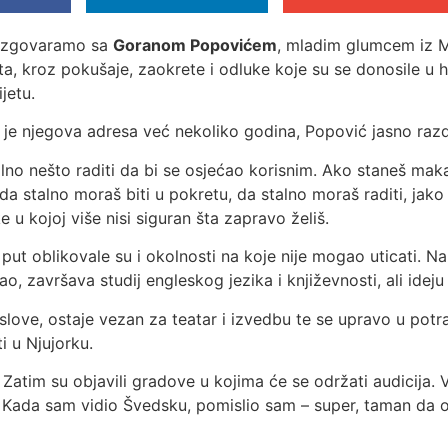
razgovaramo sa
Goranom Popovićem
, mladim glumcem iz Mo
ta, kroz pokušaje, zaokrete i odluke koje su se donosile u
jetu.
i je njegova adresa već nekoliko godina, Popović jasno razd
lno nešto raditi da bi se osjećao korisnim. Ako staneš ma
 da stalno moraš biti u pokretu, da stalno moraš raditi, jako
u kojoj više nisi siguran šta zapravo želiš.
put oblikovale su i okolnosti na koje nije mogao uticati. Na
o, završava studij engleskog jezika i književnosti, ali idej
slove, ostaje vezan za teatar i izvedbu te se upravo u potra
 u Njujorku.
 Zatim su objavili gradove u kojima će se održati audicija.
 Kada sam vidio Švedsku, pomislio sam – super, taman da 