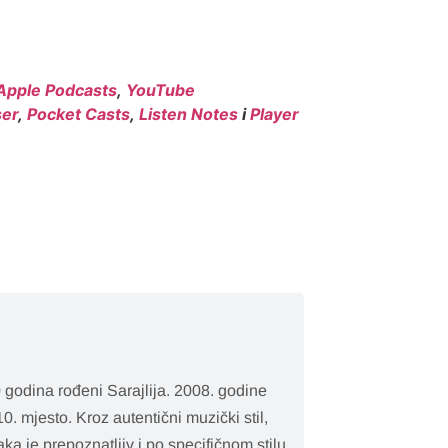
Apple Podcasts
,
YouTube
er
,
Pocket Casts
,
Listen Notes
i
Player
 godina rođeni Sarajlija. 2008. godine
0. mjesto. Kroz autentični muzički stil,
aka je prepoznatljiv i po specifičnom stilu