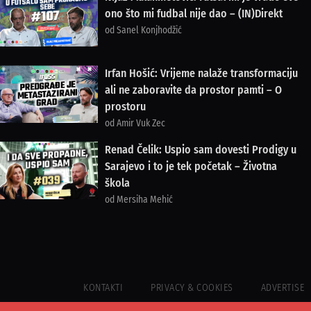
ono što mi fudbal nije dao – (IN)Direkt
od Sanel Konjhodžić
Irfan Hošić: Vrijeme nalaže transformaciju
ali ne zaboravite da prostor pamti – O
prostoru
od Amir Vuk Zec
Renad Čelik: Uspio sam dovesti Prodigy u
Sarajevo i to je tek početak – Životna
škola
od Mersiha Mehić
KONTAKTI
PRIVACY & COOKIES
ADVERTISE