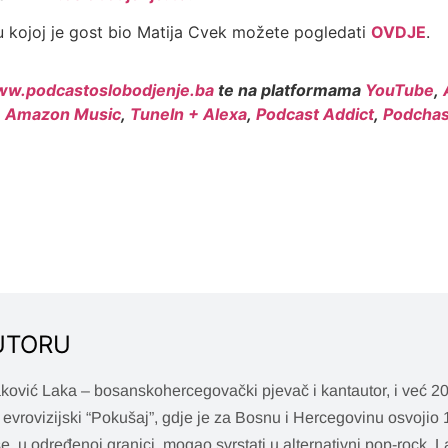
 kojoj je gost bio Matija Cvek možete pogledati
OVDJE
.
w.podcastoslobodjenje.ba
te na platformama
YouTube
,
,
Amazon Music
,
TuneIn + Alexa
,
Podcast Addict
,
Podchas
UTORU
aković Laka – bosanskohercegovački pjevač i kantautor, i već 20
 evrovizijski “Pokušaj”, gdje je za Bosnu i Hercegovinu osvojio 1
 se, u određenoj granici, mogao svrstati u alternativni pop-rock, L