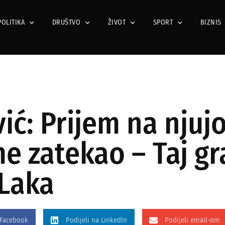
POLITIKA
DRUŠTVO
ŽIVOT
SPORT
BIZNIS
ić: Prijem na njuj
 zatekao – Taj gra
 Laka
 Facebook
Podijeli na LinkedIn
Podijeli email-om