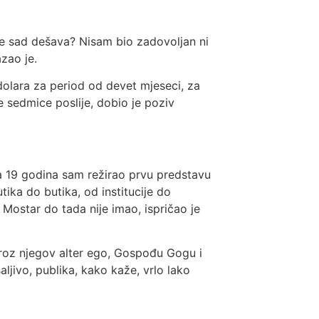
 se sad dešava? Nisam bio zadovoljan ni
zao je.
 dolara za period od devet mjeseci, za
je sedmice poslije, dobio je poziv
Sa 19 godina sam režirao prvu predstavu
tika do butika, od institucije do
 Mostar do tada nije imao, ispričao je
roz njegov alter ego, Gospođu Gogu i
ljivo, publika, kako kaže, vrlo lako