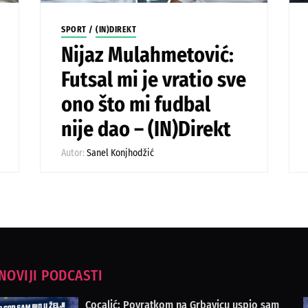
SPORT
/
(IN)DIREKT
Nijaz Mulahmetović:
Futsal mi je vratio sve
ono što mi fudbal
nije dao – (IN)Direkt
Autor:
Sanel Konjhodžić
NOVIJI PODCASTI
Cocalić: Povratkom na Grbavicu uspio sam