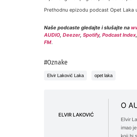
Prethodnu epizodu podcast Opet Laka u
Naše podcaste gledajte i slušajte na
ww
AUDIO
,
Deezer
,
Spotify
,
Podcast Index
FM
.
#Oznake
Elvir Laković Laka
opet laka
O A
ELVIR LAKOVIĆ
Elvir L
imao je
koji bi