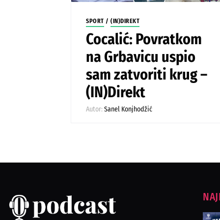
SPORT
/
(IN)DIREKT
Cocalić: Povratkom
na Grbavicu uspio
sam zatvoriti krug –
(IN)Direkt
Autor:
Sanel Konjhodžić
NAJ