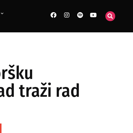
oršku
d traži rad