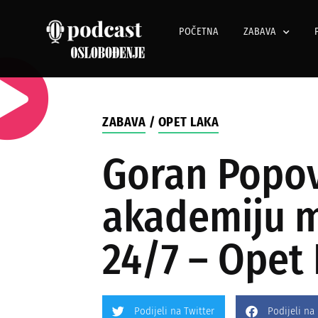
POČETNA
ZABAVA
ZABAVA
/
OPET LAKA
Goran Popov
akademiju me
24/7 – Opet
Podijeli na Twitter
Podijeli na