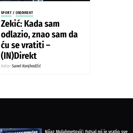
SPORT
/
(IN)DIREKT
Zekić: Kada sam
odlazio, znao sam da
ću se vratiti –
(IN)Direkt
Autor:
Sanel Konjhodžić
Nijaz Mulahmetović: Futsal mi je vratio sve