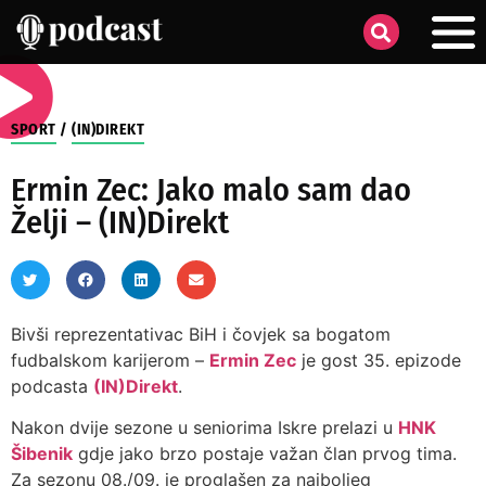
SPORT
/
(IN)DIREKT
Ermin Zec: Jako malo sam dao
Želji – (IN)Direkt
Bivši reprezentativac BiH i čovjek sa bogatom
fudbalskom karijerom –
Ermin Zec
je gost 35. epizode
podcasta
(IN)Direkt
.
Nakon dvije sezone u seniorima Iskre prelazi u
HNK
Šibenik
gdje jako brzo postaje važan član prvog tima.
Za sezonu 08./09. je proglašen za najboljeg