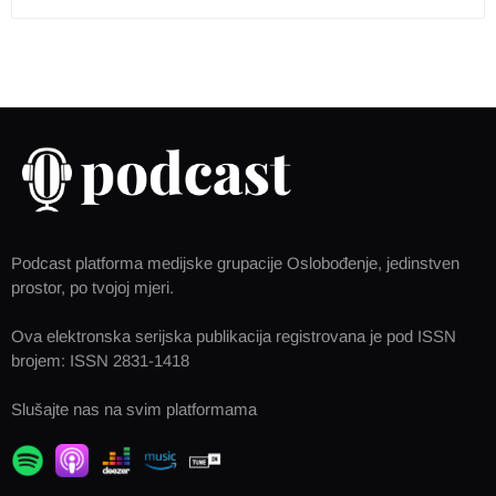
Podcast platforma medijske grupacije Oslobođenje, jedinstven
prostor, po tvojoj mjeri.
Ova elektronska serijska publikacija registrovana je pod ISSN
brojem: ISSN 2831-1418
Slušajte nas na svim platformama