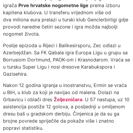
igrača
Prve hrvatske nogometne lige
prema izboru
kapitena klubova. U transferu vrijednom više od
dva miliona eura prelazi u turski klub Genclerbirligi gdje
provodi naredne četiri sezone i igra možda najbolji
nogomet života.
Poslije epizoda u Rijeci i Balikesirsporu, Zec odlazi u
Azerbejdžan. Sa FK Qabala igra Europa Ligu u grupu sa
Borrusiom Dortmund, PAOK-om i Krasnodarom. Vraća se
u tursku Super Ligu i nosi dresove Karabukspora i
Gazisehira.
Nakon 12 godina igranja u inostranstvu, Ermin se vraća
u BiH, u klub za koji je navijao od malena. Dolazi na
Grbavicu i oblači dres
Željezničara
. U 57 nastupa, uz 10
asistencija postiže 12 golova, a posljednji u omiljenom
dresu baš u gradskom derbiju. Činjenica je da su ga
brojne povrede spriječile da pokaže više i znatno
popravi statistiku.