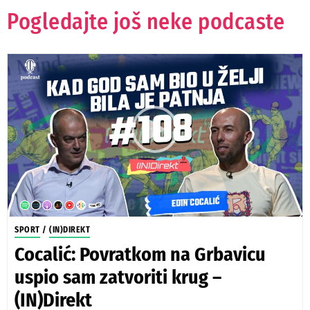
Pogledajte još neke podcaste
SPORT
/
(IN)DIREKT
Cocalić: Povratkom na Grbavicu
uspio sam zatvoriti krug –
(IN)Direkt