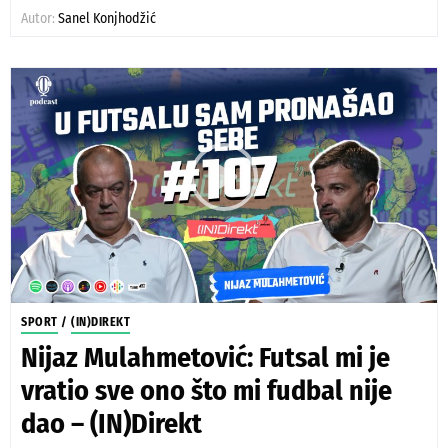
Autor:
Sanel Konjhodžić
SPORT
/
(IN)DIREKT
Nijaz Mulahmetović: Futsal mi je
vratio sve ono što mi fudbal nije
dao – (IN)Direkt