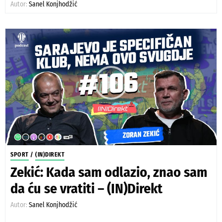
Autor:
Sanel Konjhodžić
SPORT
/
(IN)DIREKT
Zekić: Kada sam odlazio, znao sam
da ću se vratiti – (IN)Direkt
Autor:
Sanel Konjhodžić