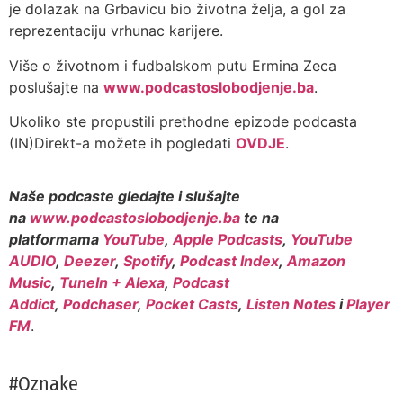
je dolazak na Grbavicu bio životna želja, a gol za
reprezentaciju vrhunac karijere.
Više o životnom i fudbalskom putu Ermina Zeca
poslušajte na
www.podcastoslobodjenje.ba
.
Ukoliko ste propustili prethodne epizode podcasta
(IN)Direkt-a možete ih pogledati
OVDJE
.
Naše podcaste gledajte i slušajte
na
www.podcastoslobodjenje.ba
te na
platformama
YouTube
,
Apple Podcasts
,
YouTube
AUDIO
,
Deezer
,
Spotify
,
Podcast Index
,
Amazon
Music
,
TuneIn + Alexa
,
Podcast
Addict
,
Podchaser
,
Pocket Casts
,
Listen Notes
i
Player
FM
.
#Oznake