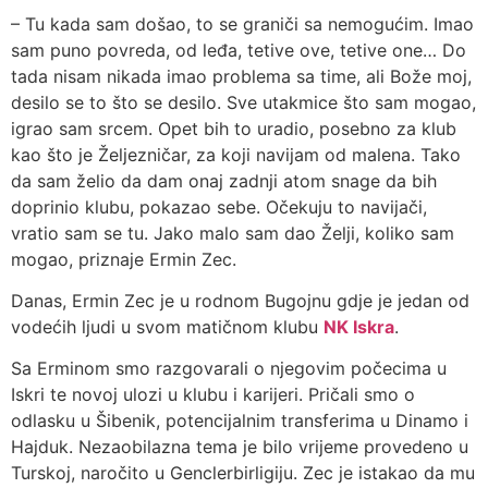
– Tu kada sam došao, to se graniči sa nemogućim. Imao
sam puno povreda, od leđa, tetive ove, tetive one… Do
tada nisam nikada imao problema sa time, ali Bože moj,
desilo se to što se desilo. Sve utakmice što sam mogao,
igrao sam srcem. Opet bih to uradio, posebno za klub
kao što je Željezničar, za koji navijam od malena. Tako
da sam želio da dam onaj zadnji atom snage da bih
doprinio klubu, pokazao sebe. Očekuju to navijači,
vratio sam se tu. Jako malo sam dao Želji, koliko sam
mogao, priznaje Ermin Zec.
Danas, Ermin Zec je u rodnom Bugojnu gdje je jedan od
vodećih ljudi u svom matičnom klubu
NK Iskra
.
Sa Erminom smo razgovarali o njegovim počecima u
Iskri te novoj ulozi u klubu i karijeri. Pričali smo o
odlasku u Šibenik, potencijalnim transferima u Dinamo i
Hajduk. Nezaobilazna tema je bilo vrijeme provedeno u
Turskoj, naročito u Genclerbirligiju. Zec je istakao da mu