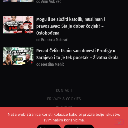
od Amir Vuk Zec
Mogu li se složiti katolik, musliman i
pravoslavac: Šta je dobar čovjek? –
Oslobođena
od Brankica Raković
Renad Čelik: Uspio sam dovesti Prodigy u
Sarajevo i to je tek početak – Životna škola
od Mersiha Mehić
KONTAKTI
PRIVACY & COOKIES
ADVERTISE
Naša web stranica koristi kolačiće kako bi pružila bolje iskustvo
svim našim korisnicima.
©2023 COPYRIGHT OSLOBOĐENJE - SVA PRAVA PRIDRŽANA