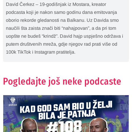
David Čerkez – 19-godišnjak iz Mostara, kreator
podcasta koji je nakon samo godinu dana emitovanja
oborio rekorde gledanosti na Balkanu. Uz Davida smo
naučili šta zaista znači biti “nahajpovan”, a da pri tom
uopšte ne budeš “krindž”. David hajp uspješno održava i
putem društvenih mreža, gdje njegov rad prati više od
100k TikTok i Instagram pratitelja.
Pogledajte još neke podcaste