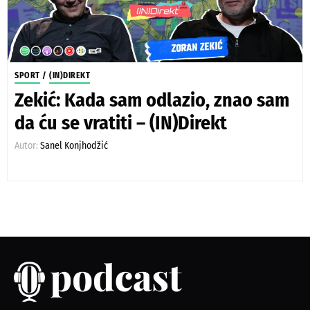
SPORT
/
(IN)DIREKT
Zekić: Kada sam odlazio, znao sam
da ću se vratiti – (IN)Direkt
Autor:
Sanel Konjhodžić