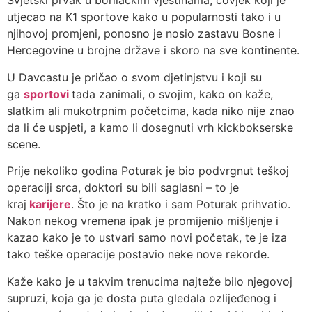
Svjetski prvak u borilačkim vještinama, čovjek koji je
utjecao na K1 sportove kako u popularnosti tako i u
njihovoj promjeni, ponosno je nosio zastavu Bosne i
Hercegovine u brojne države i skoro na sve kontinente.
U Davcastu je pričao o svom djetinjstvu i koji su
ga
sportovi
tada zanimali, o svojim, kako on kaže,
slatkim ali mukotrpnim početcima, kada niko nije znao
da li će uspjeti, a kamo li dosegnuti vrh kickbokserske
scene.
Prije nekoliko godina Poturak je bio podvrgnut teškoj
operaciji srca, doktori su bili saglasni – to je
kraj
karijere
. Što je na kratko i sam Poturak prihvatio.
Nakon nekog vremena ipak je promijenio mišljenje i
kazao kako je to ustvari samo novi početak, te je iza
tako teške operacije postavio neke nove rekorde.
Kaže kako je u takvim trenucima najteže bilo njegovoj
supruzi, koja ga je dosta puta gledala ozlijeđenog i