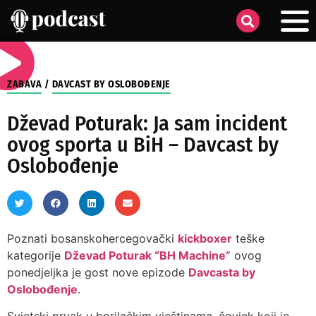
ZABAVA
/
DAVCAST BY OSLOBOĐENJE
Dževad Poturak: Ja sam incident
ovog sporta u BiH – Davcast by
Oslobođenje
Poznati bosanskohercegovački
kickboxer
teške
kategorije
Dževad Poturak “BH Machine”
ovog
ponedjeljka je gost nove epizode
Davcasta by
Oslobođenje
.