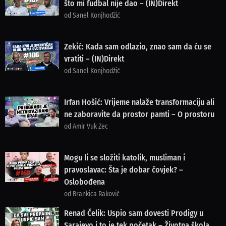
što mi fudbal nije dao – (IN)Direkt
od Sanel Konjhodžić
Zekić: Kada sam odlazio, znao sam da ću se
vratiti – (IN)Direkt
od Sanel Konjhodžić
Irfan Hošić: Vrijeme nalaže transformaciju ali
ne zaboravite da prostor pamti – O prostoru
od Amir Vuk Zec
Mogu li se složiti katolik, musliman i
pravoslavac: Šta je dobar čovjek? –
Oslobođena
od Brankica Raković
Renad Čelik: Uspio sam dovesti Prodigy u
Sarajevo i to je tek početak – Životna škola