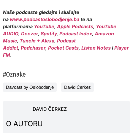
Naše podcaste gledajte i slušajte
na
www.podcastoslobodjenje.ba
te na
platformama
YouTube
,
Apple Podcasts
,
YouTube
AUDIO
,
Deezer
,
Spotify
,
Podcast Index
,
Amazon
Music
,
TuneIn + Alexa
,
Podcast
Addict
,
Podchaser
,
Pocket Casts
,
Listen Notes
i
Player
FM
.
#Oznake
Davcast by Oslobođenje
David Čerkez
DAVID ČERKEZ
O AUTORU