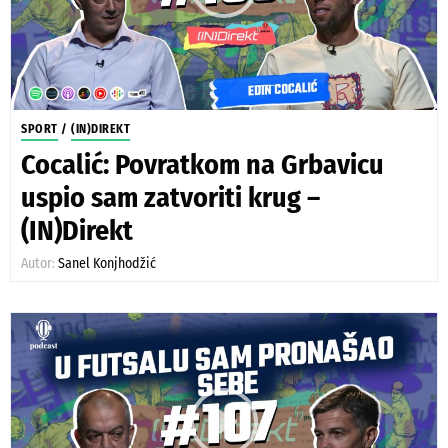
SPORT
/
(IN)DIREKT
Cocalić: Povratkom na Grbavicu
uspio sam zatvoriti krug –
(IN)Direkt
Autor:
Sanel Konjhodžić