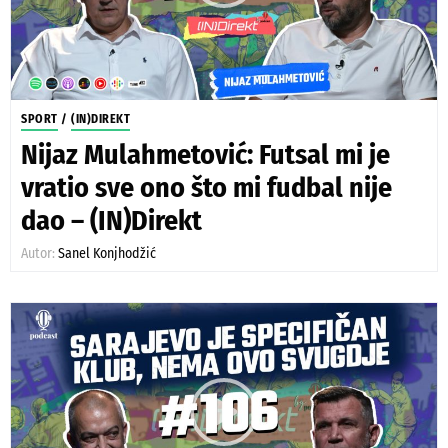
SPORT
/
(IN)DIREKT
Nijaz Mulahmetović: Futsal mi je
vratio sve ono što mi fudbal nije
dao – (IN)Direkt
Autor:
Sanel Konjhodžić