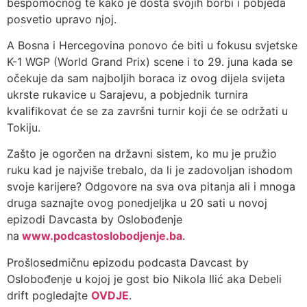
bespomoćnog te kako je dosta svojih borbi i pobjeda
posvetio upravo njoj.
A Bosna i Hercegovina ponovo će biti u fokusu svjetske
K-1 WGP (World Grand Prix) scene i to 29. juna kada se
očekuje da sam najboljih boraca iz ovog dijela svijeta
ukrste rukavice u Sarajevu, a pobjednik turnira
kvalifikovat će se za završni turnir koji će se održati u
Tokiju.
Zašto je ogorčen na državni sistem, ko mu je pružio
ruku kad je najviše trebalo, da li je zadovoljan ishodom
svoje karijere? Odgovore na sva ova pitanja ali i mnoga
druga saznajte ovog ponedjeljka u 20 sati u novoj
epizodi Davcasta by Oslobođenje
na
www.podcastoslobodjenje.ba
.
Prošlosedmičnu epizodu podcasta Davcast by
Oslobođenje u kojoj je gost bio Nikola Ilić aka Debeli
drift pogledajte
OVDJE
.