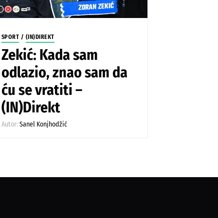
SPORT
/
(IN)DIREKT
Zekić: Kada sam
odlazio, znao sam da
ću se vratiti –
(IN)Direkt
Autor:
Sanel Konjhodžić