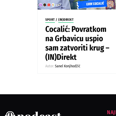
SPORT
/
(IN)DIREKT
Cocalić: Povratkom
na Grbavicu uspio
sam zatvoriti krug –
(IN)Direkt
Autor:
Sanel Konjhodžić
NAJ