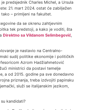
o je predsjednik Charles Michel, a Ursula
este: 21. mart 2024. ostat će zabilježen
tako – primljeni na fakultet.
Hercegovine da se okrenu zahtjevnim
tka tek predstoji, a kako je voditi, šta
ta
Direktno sa Vildanom Selimbegović
,
kolovanje je nastavio na Centralno-
ki sudij politike ekonomije i političkih
profesoricom Azrom Hadžiahmetović
ći ministrici da postavi temelje
pe, a od 2015. godine pa sve donedavno
rojna priznanja, treba izdvojiti papinsku
mački, služi se italijanskim jezikom,
 su kandidati?