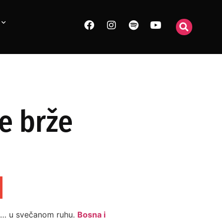
e brže
la… u svečanom ruhu.
Bosna i