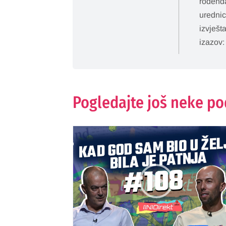
rođenda
urednic
izvješt
izazov:
Pogledajte još neke p