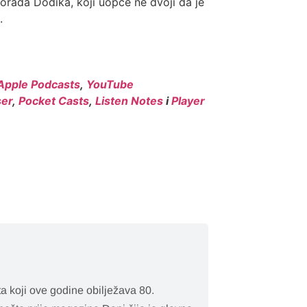
ilorada Dodika, koji uopće ne dvoji da je
a
.
Apple Podcasts
,
YouTube
er
,
Pocket Casts
,
Listen Notes
i
Player
a koji ove godine obilježava 80.