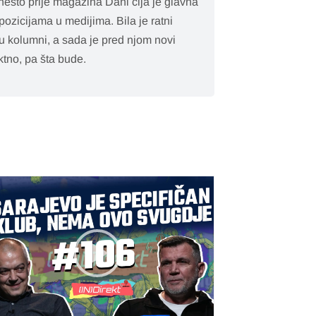
nešto prije magazina Dani čija je glavna
pozicijama u medijima. Bila je ratni
ju kolumni, a sada je pred njom novi
ktno, pa šta bude.