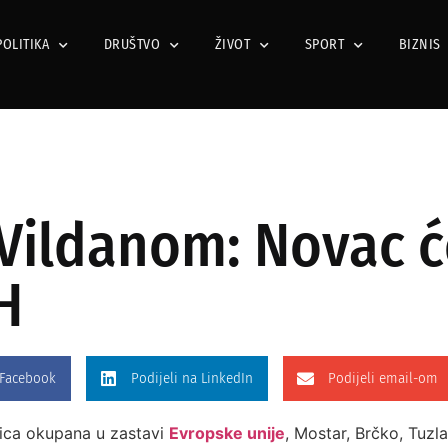
POLITIKA
DRUŠTVO
ŽIVOT
SPORT
BIZNIS
 Vildanom: Novac ć
iH
 Facebook
Podijeli na LinkedIn
Podijeli email-om
ćnica okupana u zastavi
Evropske unije
, Mostar, Brčko, Tuz