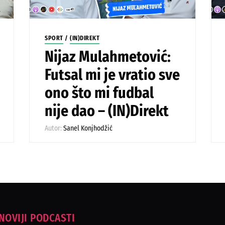
SPORT
/
(IN)DIREKT
Nijaz Mulahmetović:
Futsal mi je vratio sve
ono što mi fudbal
nije dao – (IN)Direkt
Autor:
Sanel Konjhodžić
NOVIJI PODCASTI