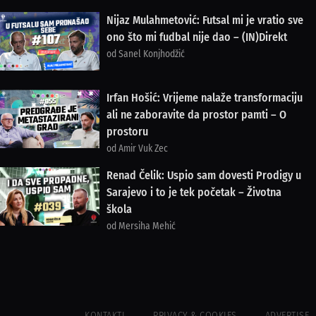
Nijaz Mulahmetović: Futsal mi je vratio sve
ono što mi fudbal nije dao – (IN)Direkt
od Sanel Konjhodžić
Irfan Hošić: Vrijeme nalaže transformaciju
ali ne zaboravite da prostor pamti – O
prostoru
od Amir Vuk Zec
Renad Čelik: Uspio sam dovesti Prodigy u
Sarajevo i to je tek početak – Životna
škola
od Mersiha Mehić
KONTAKTI
PRIVACY & COOKIES
ADVERTISE