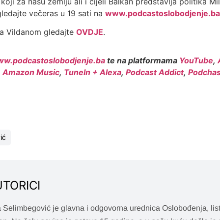
koji za našu zemlju ali i cijeli Balkan predstavlja politika M
 gledajte večeras u 19 sati na
www.podcastoslobodjenje.b
a Vildanom gledajte
OVDJE
.
w.podcastoslobodjenje.ba
te na platformama
YouTube
,
,
Amazon Music
,
TuneIn + Alexa
,
Podcast Addict
,
Podchas
ić
UTORICI
 Selimbegović je glavna i odgovorna urednica Oslobođenja, list