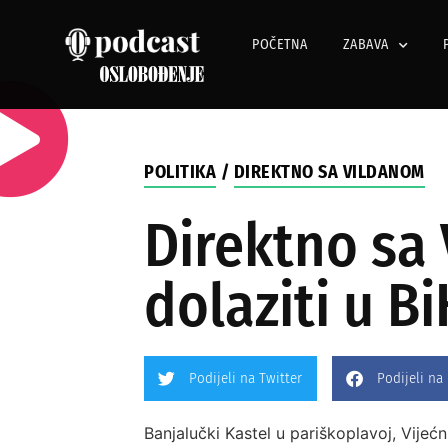
POČETNA
ZABAVA
POLITIKA
/
DIREKTNO SA VILDANOM
Direktno sa
dolaziti u B
Podijeli na Twitter
Podijeli na
Banjalučki Kastel u pariškoplavoj, Vije