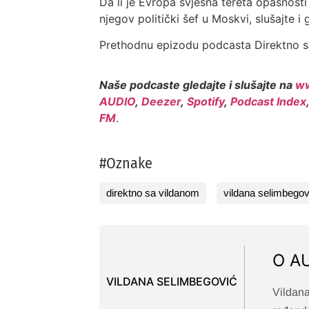
Da li je Evropa svjesna tereta opasnosti 
njegov politički šef u Moskvi, slušajte i
Prethodnu epizodu podcasta Direktno s
Naše podcaste gledajte i slušajte na
ww
AUDIO
,
Deezer
,
Spotify
,
Podcast Index
FM
.
#Oznake
direktno sa vildanom
vildana selimbegov
O A
VILDANA SELIMBEGOVIĆ
Vildana