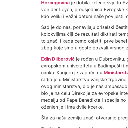
Hercegovina
je dobila zeleno svjetlo E
von der Leyen, predsjednica Evropske kom
kao veliki i važni datum naše povijesti, 
Sad je do nas, ponavljaju briselski česti
kolokvijima čiji će rezultati diktirati t
to znači i kada ćemo osjetiti prve be
zbog koje smo u goste pozvali vrsnog z
Edin Dilberović
je rođen u Dubrovniku, g
evropskom univerzitetu u Budimpešti i n
nauka. Karijeru je započeo u
Ministarst
radio je u Ministarstvu vanjske trgovin
ovog ministarstva, bio je naš ambasado
bio je na čelu Direkcije za evropske int
medalju od Pape Benedikta i specijalno p
oženjen je i ima dvije kćerke.
Šta za našu zemlju znači otvaranje preg