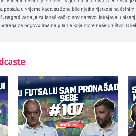
n. Na čelu novine je gotovo 15 godina, a u našu kuću došla je 
a postala u vrijeme kada su žene bile rijetka rijetkost na čelnim 
ač, nagrađivana je za istraživačko novinarstvo, istrajava u pisan
 potraga za odgovorima na pitanja koja more naše društvo. Dire
odcaste