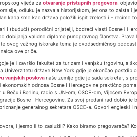
vropskog vijeća za
otvaranje pristupnih pregovora
, objavi
isije, odluku je nazvala historijskom, jer ona to zaista i j
dan kada smo kao država položili ispit zrelosti i – recimo to 
tari i (budući) porodični prijatelji, bodreći vlasti Bosne i 
empo dobijanja validne diplome punopravnog članstva. Prava bi
nefite ovog važnog iskoraka tema je ovodsedmičnog podcas
nalca ove priče.
dje je i završio fakultet za turizam i vanjsku trgovinu, a š
a Univerzitetu države New York gdje je okončao postdiploms
vu vanjskih poslova
naše zemlje gdje je sada sekretar, s 
e i ekonomskih odnosa Bosne i Hercegovine praktično pomažu
r u Beču i Berlinu, radio s UN-om, OSCE-om, Vijećem Evro
egracije Bosne i Hercegovine. Za svoj predani rad dobio je b
riznanje generalnog sekretara OSCE-a. Govori engleski i nje
ovora, i jesmo li to zaslužili? Kako biramo pregovarača? Ko