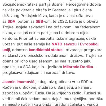
Socijaldemokratska partija Bosne i Hercegovine dobila
najviše povjerenja birača iz Federacije i plus člana
državnog Predsjedništva, kada je u vlast ušla prvo
sa
SDA
, potom sa
SBB
-om, te 2022. kada je u okviru
Trojke uspjela zavladati i na državnom i na federalnom
nivou, a sa još nekim partijama i u dobrom dijelu
kantona. Prioritet su euroatlantske integracije, dakle
ubrzani put naše zemlje ka
NATO savezu
i
Evropskoj
uniji
, odnosno
kandidatski status
i otvaranje pregovora
za članstvo u briselskom odabranom društvu. Trojka se
doima prilično usaglašenom, ali ima izuzetno jaku
opoziciju u SDA koja ih – jezikom
Milorada Dodika
–
proglašava izdajicama i naroda i države.
Jasmin Imamović
je dugi niz godina u vrhu SDP-a.
Rođen je u Brčkom, studirao u Sarajevu, a karijeru
započeo u općini Tuzla. Da je vrijedno radio. Tuzlaci su
verificirali čak sedam puta, dajući mu ubjedljivu podršku
za mjesto načelnika a onda i gradonačelnika crvenog