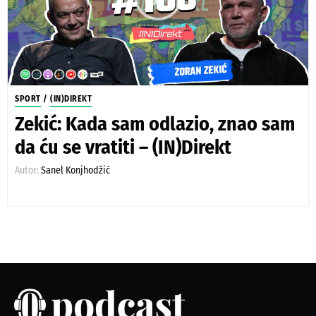
SPORT
/
(IN)DIREKT
Zekić: Kada sam odlazio, znao sam
da ću se vratiti – (IN)Direkt
Autor:
Sanel Konjhodžić