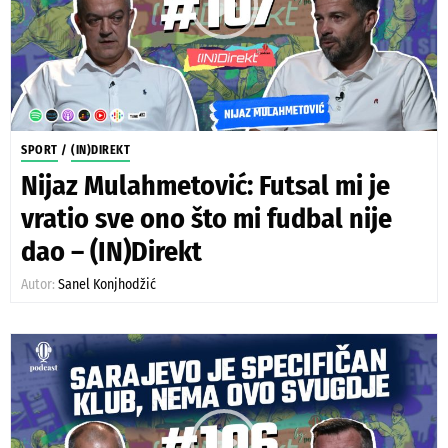
SPORT
/
(IN)DIREKT
Nijaz Mulahmetović: Futsal mi je
vratio sve ono što mi fudbal nije
dao – (IN)Direkt
Autor:
Sanel Konjhodžić