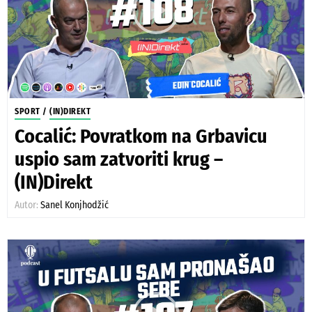
SPORT
/
(IN)DIREKT
Cocalić: Povratkom na Grbavicu
uspio sam zatvoriti krug –
(IN)Direkt
Autor:
Sanel Konjhodžić