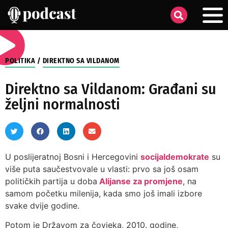
POLITIKA
/
DIREKTNO SA VILDANOM
Direktno sa Vildanom: Građani su
željni normalnosti
U poslijeratnoj Bosni i Hercegovini
socijaldemokrate
su
više puta saučestvovale u vlasti: prvo sa još osam
političkih partija u doba
Alijanse za promjene
, na
samom početku milenija, kada smo još imali izbore
svake dvije godine.
Potom je Državom za čovjeka, 2010. godine,