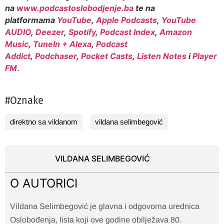
na
www.podcastoslobodjenje.ba
te na
platformama
YouTube
,
Apple Podcasts
,
YouTube
AUDIO
,
Deezer
,
Spotify
,
Podcast Index
,
Amazon
Music
,
TuneIn + Alexa
,
Podcast
Addict
,
Podchaser
,
Pocket Casts
,
Listen Notes
i
Player
FM
.
#Oznake
direktno sa vildanom
vildana selimbegović
VILDANA SELIMBEGOVIĆ
O AUTORICI
Vildana Selimbegović je glavna i odgovorna urednica
Oslobođenja, lista koji ove godine obilježava 80.