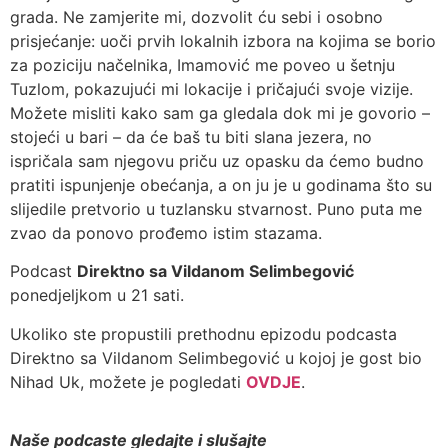
grada. Ne zamjerite mi, dozvolit ću sebi i osobno
prisjećanje: uoči prvih lokalnih izbora na kojima se borio
za poziciju načelnika, Imamović me poveo u šetnju
Tuzlom, pokazujući mi lokacije i pričajući svoje vizije.
Možete misliti kako sam ga gledala dok mi je govorio –
stojeći u bari – da će baš tu biti slana jezera, no
ispričala sam njegovu priču uz opasku da ćemo budno
pratiti ispunjenje obećanja, a on ju je u godinama što su
slijedile pretvorio u tuzlansku stvarnost. Puno puta me
zvao da ponovo prođemo istim stazama.
Podcast
Direktno sa Vildanom Selimbegović
ponedjeljkom u 21 sati.
Ukoliko ste propustili prethodnu epizodu podcasta
Direktno sa Vildanom Selimbegović u kojoj je gost bio
Nihad Uk, možete je pogledati
OVDJE
.
Naše podcaste gledajte i slušajte