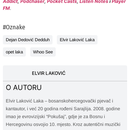
Addict
,
Podchaser
,
Pocket Casts
,
Listen Notes
i
Player
FM
.
#Oznake
Dejan Dedović Dedduh
Elvir Laković Laka
opet laka
Whoo See
ELVIR LAKOVIĆ
O AUTORU
Elvir Laković Laka – bosanskohercegovački pjevač i
kantautor, i već 20 godina rođeni Sarajlija. 2008. godine
imao je evrovizijski “Pokušaj”, gdje je za Bosnu i
Hercegovinu osvojio 10. mjesto. Kroz autentični muzički