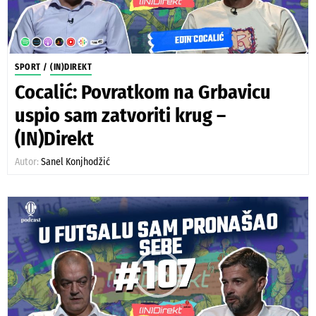
SPORT
/
(IN)DIREKT
Cocalić: Povratkom na Grbavicu
uspio sam zatvoriti krug –
(IN)Direkt
Autor:
Sanel Konjhodžić