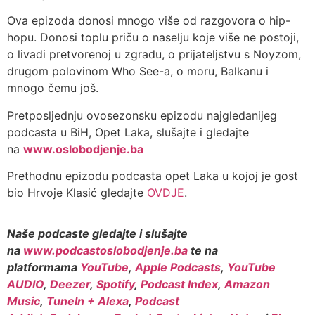
Ova epizoda donosi mnogo više od razgovora o hip-
hopu. Donosi toplu priču o naselju koje više ne postoji,
o livadi pretvorenoj u zgradu, o prijateljstvu s Noyzom,
drugom polovinom Who See-a, o moru, Balkanu i
mnogo čemu još.
Pretposljednju ovosezonsku epizodu najgledanijeg
podcasta u BiH, Opet Laka, slušajte i gledajte
na
www.oslobodjenje.ba
Prethodnu epizodu podcasta opet Laka u kojoj je gost
bio Hrvoje Klasić gledajte
OVDJE
.
Naše podcaste gledajte i slušajte
na
www.podcastoslobodjenje.ba
te na
platformama
YouTube
,
Apple Podcasts
,
YouTube
AUDIO
,
Deezer
,
Spotify
,
Podcast Index
,
Amazon
Music
,
TuneIn + Alexa
,
Podcast