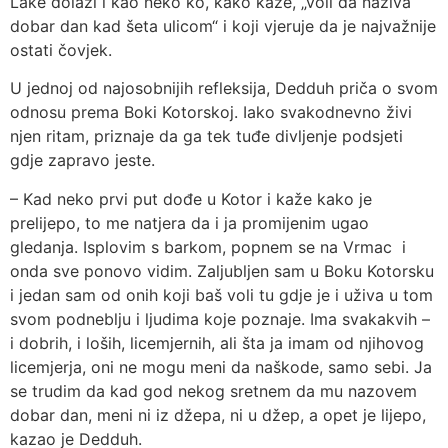
Lake dolazi i kao neko ko, kako kaže, „voli da naziva
dobar dan kad šeta ulicom“ i koji vjeruje da je najvažnije
ostati čovjek.
U jednoj od najosobnijih refleksija, Dedduh priča o svom
odnosu prema Boki Kotorskoj. Iako svakodnevno živi
njen ritam, priznaje da ga tek tuđe divljenje podsjeti
gdje zapravo jeste.
– Kad neko prvi put dođe u Kotor i kaže kako je
prelijepo, to me natjera da i ja promijenim ugao
gledanja. Isplovim s barkom, popnem se na Vrmac i
onda sve ponovo vidim. Zaljubljen sam u Boku Kotorsku
i jedan sam od onih koji baš voli tu gdje je i uživa u tom
svom podneblju i ljudima koje poznaje. Ima svakakvih –
i dobrih, i loših, licemjernih, ali šta ja imam od njihovog
licemjerja, oni ne mogu meni da naškode, samo sebi. Ja
se trudim da kad god nekog sretnem da mu nazovem
dobar dan, meni ni iz džepa, ni u džep, a opet je lijepo,
kazao je Dedduh.