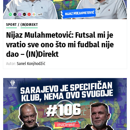
SPORT
/
(IN)DIREKT
Nijaz Mulahmetović: Futsal mi je
vratio sve ono što mi fudbal nije
dao – (IN)Direkt
Autor:
Sanel Konjhodžić