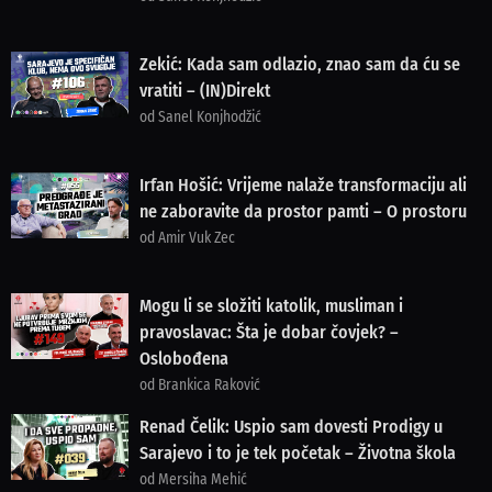
Zekić: Kada sam odlazio, znao sam da ću se
vratiti – (IN)Direkt
od Sanel Konjhodžić
Irfan Hošić: Vrijeme nalaže transformaciju ali
ne zaboravite da prostor pamti – O prostoru
od Amir Vuk Zec
Mogu li se složiti katolik, musliman i
pravoslavac: Šta je dobar čovjek? –
Oslobođena
od Brankica Raković
Renad Čelik: Uspio sam dovesti Prodigy u
Sarajevo i to je tek početak – Životna škola
od Mersiha Mehić