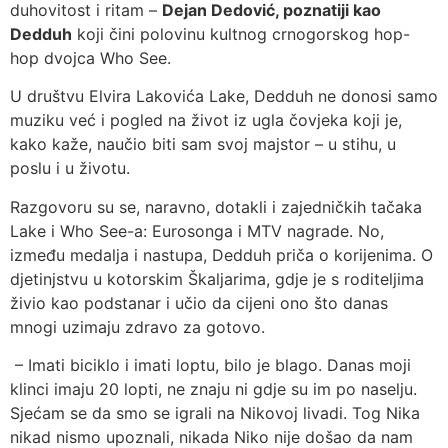
duhovitost i ritam –
Dejan Dedović, poznatiji kao
Dedduh
koji čini polovinu kultnog crnogorskog hop-
hop dvojca Who See.
U društvu Elvira Lakovića Lake, Dedduh ne donosi samo
muziku već i pogled na život iz ugla čovjeka koji je,
kako kaže, naučio biti sam svoj majstor – u stihu, u
poslu i u životu.
Razgovoru su se, naravno, dotakli i zajedničkih tačaka
Lake i Who See-a: Eurosonga i MTV nagrade. No,
između medalja i nastupa, Dedduh priča o korijenima. O
djetinjstvu u kotorskim Škaljarima, gdje je s roditeljima
živio kao podstanar i učio da cijeni ono što danas
mnogi uzimaju zdravo za gotovo.
– Imati biciklo i imati loptu, bilo je blago. Danas moji
klinci imaju 20 lopti, ne znaju ni gdje su im po naselju.
Sjećam se da smo se igrali na Nikovoj livadi. Tog Nika
nikad nismo upoznali, nikada Niko nije došao da nam