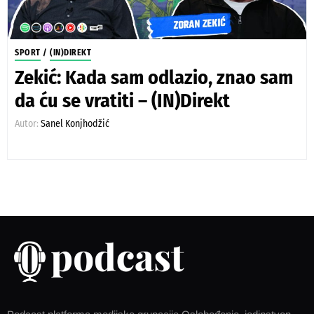
SPORT
/
(IN)DIREKT
Zekić: Kada sam odlazio, znao sam
da ću se vratiti – (IN)Direkt
Autor:
Sanel Konjhodžić