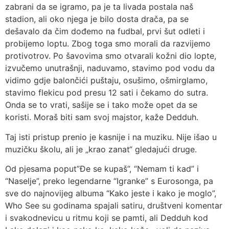
zabrani da se igramo, pa je ta livada postala naš
stadion, ali oko njega je bilo dosta drača, pa se
dešavalo da čim dođemo na fudbal, prvi šut odleti i
probijemo loptu. Zbog toga smo morali da razvijemo
protivotrov. Po šavovima smo otvarali kožni dio lopte,
izvučemo unutrašnji, naduvamo, stavimo pod vodu da
vidimo gdje balončići puštaju, osušimo, ošmirglamo,
stavimo flekicu pod presu 12 sati i čekamo do sutra.
Onda se to vrati, sašije se i tako može opet da se
koristi. Moraš biti sam svoj majstor, kaže Dedduh.
Taj isti pristup prenio je kasnije i na muziku. Nije išao u
muzičku školu, ali je „krao zanat“ gledajući druge.
Od pjesama poput”Đe se kupaš”, “Nemam ti kad” i
“Naselje”, preko legendarne “Igranke” s Eurosonga, pa
sve do najnovijeg albuma “Kako jeste i kako je moglo”,
Who See su godinama spajali satiru, društveni komentar
i svakodnevicu u ritmu koji se pamti, ali Dedduh kod