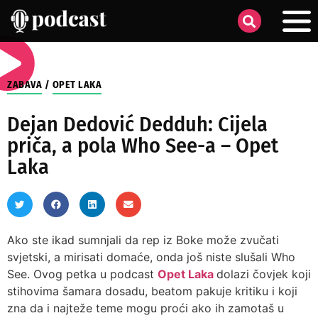
ZABAVA
/
OPET LAKA
Dejan Dedović Dedduh: Cijela
priča, a pola Who See-a – Opet
Laka
Ako ste ikad sumnjali da rep iz Boke može zvučati
svjetski, a mirisati domaće, onda još niste slušali Who
See. Ovog petka u podcast
Opet Laka
dolazi čovjek koji
stihovima šamara dosadu, beatom pakuje kritiku i koji
zna da i najteže teme mogu proći ako ih zamotaš u