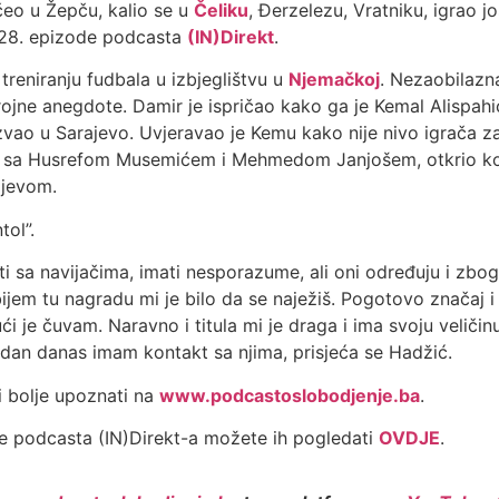
čeo u Žepču, kalio se u
Čeliku
, Đerzelezu, Vratniku, igrao 
 28. epizode podcasta
(IN)Direkt
.
reniranju fudbala u izbjeglištvu u
Njemačkoj
. Nezaobilazna
rojne anegdote. Damir je ispričao kako ga je Kemal Alispah
 zvao u Sarajevo. Uvjeravao je Kemu kako nije nivo igrača za
u sa Husrefom Musemićem i Mehmedom Janjošem, otkrio koji
ajevom.
tol”.
 sa navijačima, imati nesporazume, ali oni određuju i zbog n
bijem tu nagradu mi je bilo da se naježiš. Pogotovo značaj 
ći je čuvam. Naravno i titula mi je draga i ima svoju veličin
 dan danas imam kontakt sa njima, prisjeća se Hadžić.
i bolje upoznati na
www.podcastoslobodjenje.ba
.
de podcasta (IN)Direkt-a možete ih pogledati
OVDJE
.