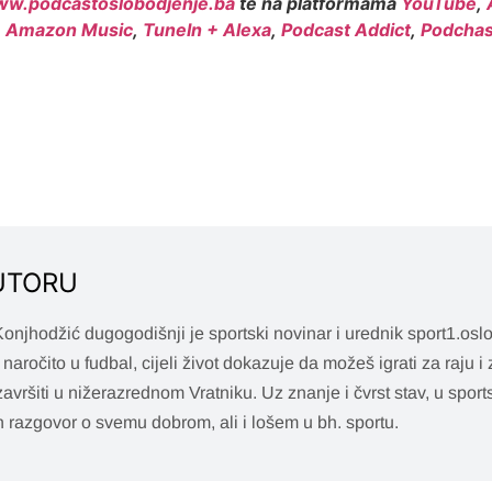
w.podcastoslobodjenje.ba
te na platformama
YouTube
,
,
Amazon Music
,
TuneIn + Alexa
,
Podcast Addict
,
Podchas
UTORU
onjhodžić dugogodišnji je sportski novinar i urednik sport1.oslo
, naročito u fudbal, cijeli život dokazuje da možeš igrati za raju i
avršiti u nižerazrednom Vratniku. Uz znanje i čvrst stav, u spo
n razgovor o svemu dobrom, ali i lošem u bh. sportu.