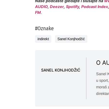
Naše podcaste gledajte i slušajte na
ww
AUDIO
,
Deezer
,
Spotify
,
Podcast Index
FM
.
#Oznake
indirekt
Sanel Konjhodžić
O A
SANEL KONJHODŽIĆ
Sanel K
u sport
moraš z
direkta