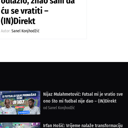
odlazio, znao sam da
ću se vratiti –
(IN)Direkt
Autor:
Sanel Konjhodžić
Nijaz Mulahmetović: Futsal mi je vratio sve
ono što mi fudbal nije dao – (IN)Direkt
od Sanel Konjhodžić
Irfan Hošić: Vrijeme nalaže transformaciju