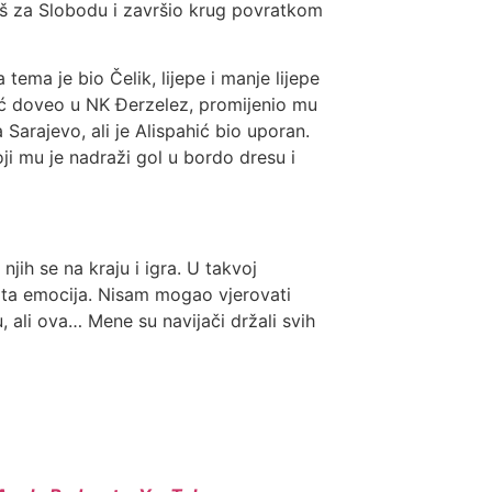
još za Slobodu i završio krug povratkom
 tema je bio Čelik, lijepe i manje lijepe
ić doveo u NK Đerzelez, promijenio mu
 Sarajevo, ali je Alispahić bio uporan.
 mu je nadraži gol u bordo dresu i
jih se na kraju i igra. U takvoj
i ta emocija. Nisam mogao vjerovati
u, ali ova… Mene su navijači držali svih