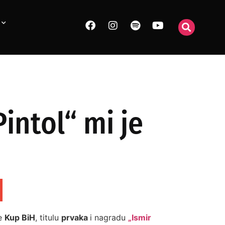
intol“ mi je
je
Kup BiH
, titulu
prvaka
i nagradu
„Ismir