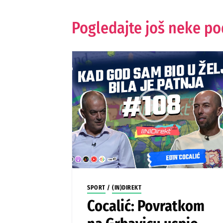
Pogledajte još neke p
SPORT
/
(IN)DIREKT
Cocalić: Povratkom