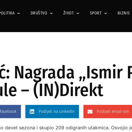
POLITIKA
DRUŠTVO
ŽIVOT
SPORT
BIZNIS
: Nagrada „Ismir P
ule – (IN)Direkt
 Facebook
Podijeli na LinkedIn
Podijeli email-om
o devet sezona i skupio 209 odigranih utakmica. Osvojio 