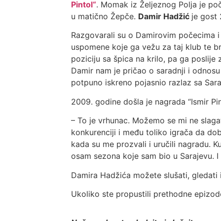
Pintol“
. Momak iz Željeznog Polja je po
u matično Žepče.
Damir Hadžić
je gost
Razgovarali su o Damirovim počecima i t
uspomene koje ga vežu za taj klub te b
poziciju sa špica na krilo, pa ga poslije
Damir nam je pričao o saradnji i odnos
potpuno iskreno pojasnio razlaz sa Sar
2009. godine došla je nagrada “Ismir Pin
– To je vrhunac. Možemo se mi ne slagati
konkurenciji i među toliko igrača da do
kada su me prozvali i uručili nagradu. Ku
osam sezona koje sam bio u Sarajevu. I
Damira Hadžića možete slušati, gledati 
Ukoliko ste propustili prethodne epizo