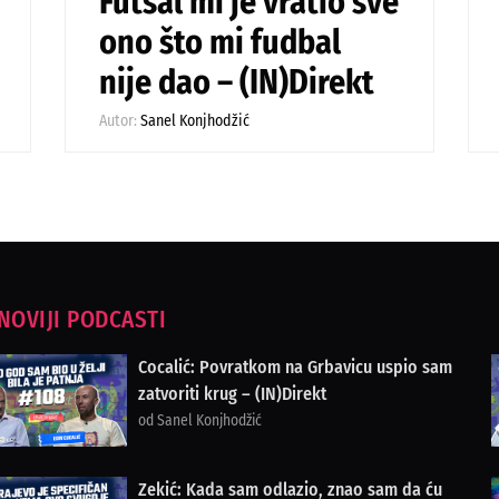
Futsal mi je vratio sve
ono što mi fudbal
nije dao – (IN)Direkt
Autor:
Sanel Konjhodžić
NOVIJI PODCASTI
Cocalić: Povratkom na Grbavicu uspio sam
zatvoriti krug – (IN)Direkt
od Sanel Konjhodžić
Zekić: Kada sam odlazio, znao sam da ću