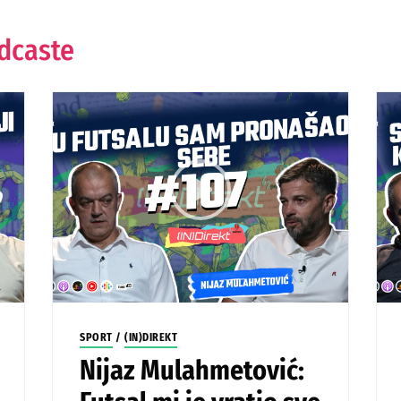
odcaste
SPORT
/
(IN)DIREKT
Nijaz Mulahmetović: