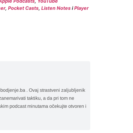
Apple Podcasts
,
YouTube
er
,
Pocket Casts
,
Listen Notes
i
Player
bodjenje.ba . Ovaj strastveni zaljubljenik
 zanemarivati taktiku, a da pri tom ne
rtskim podcast minutama očekujte otvoren i