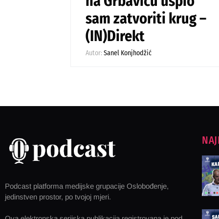
na Grbavicu uspio
sam zatvoriti krug –
(IN)Direkt
Autor:
Sanel Konjhodžić
NAJ
Podcast platforma medijske grupacije Oslobođenje,
jedinstven prostor, po tvojoj mjeri.
Ova elektronska serijska publikacija registrovana je pod