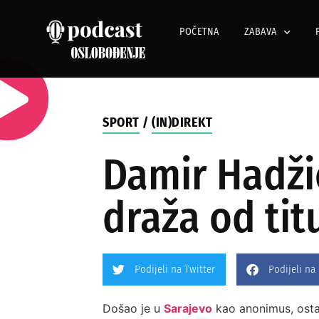
POČETNA
ZABAVA
SPORT
/
(IN)DIREKT
Damir Hadžić
draža od tit
Podijeli na Twitter
Podijeli na
Došao je u
Sarajevo
kao anonimus, osta