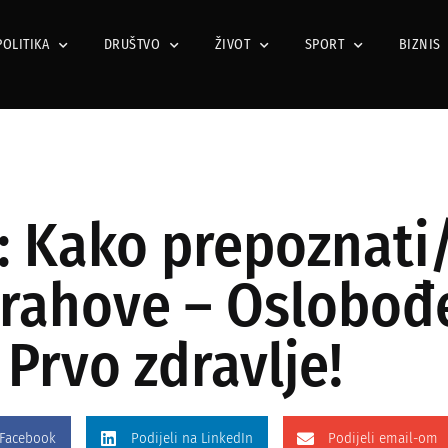
POLITIKA
DRUŠTVO
ŽIVOT
SPORT
BIZNIS
: Kako prepoznati/
trahove – Oslobođ
 Prvo zdravlje!
 Facebook
Podijeli na LinkedIn
Podijeli email-om