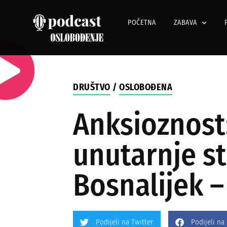
POČETNA
ZABAVA
DRUŠTVO
/
OSLOBOĐENA
Anksioznost
unutarnje s
Bosnalijek –
Podijeli na Twitter
Podijeli na