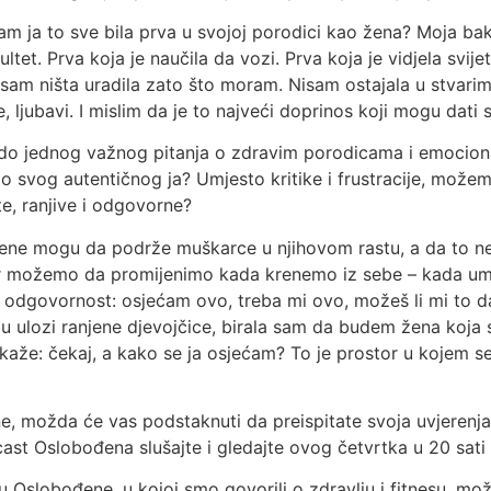
m ja to sve bila prva u svojoj porodici kao žena? Moja baka
ultet. Prva koja je naučila da vozi. Prva koja je vidjela svij
 Nisam ništa uradila zato što moram. Nisam ostajala u stvarim
, ljubavi. I mislim da je to najveći doprinos koji mogu dati sv
 do jednog važnog pitanja o zdravim porodicama i emocio
 svog autentičnog ja? Umjesto kritike i frustracije, možem
te, ranjive i odgovorne?
ne mogu da podrže muškarce u njihovom rastu, a da to ne bu
r možemo da promijenimo kada krenemo iz sebe – kada umje
dgovornost: osjećam ovo, treba mi ovo, možeš li mi to dat
ulozi ranjene djevojčice, birala sam da budem žena koja stoj
kaže: čekaj, a kako se ja osjećam? To je prostor u kojem s
e, možda će vas podstaknuti da preispitate svoja uvjerenja,
cast Oslobođena slušajte i gledajte ovog četvrtka u 20 sati
u Oslobođene, u kojoj smo govorili o zdravlju i fitnesu, mo