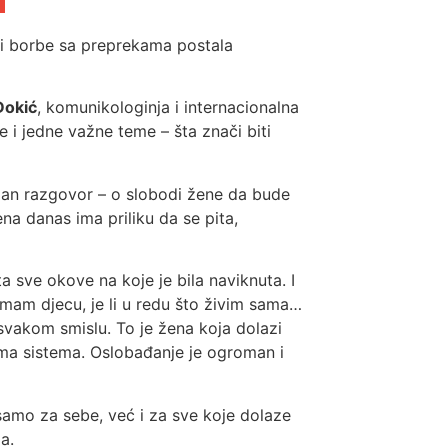
 i borbe sa preprekama postala
Đokić
, komunikologinja i internacionalna
 i jedne važne teme – šta znači biti
ažan razgovor – o slobodi žene da bude
ena danas ima priliku da se pita,
 sve okove na koje je bila naviknuta. I
emam djecu, je li u redu što živim sama…
svakom smislu. To je žena koja dolazi
ima sistema. Oslobađanje je ogroman i
 samo za sebe, već i za sve koje dolaze
a.