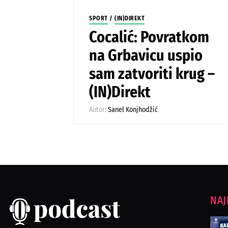
SPORT
/
(IN)DIREKT
Cocalić: Povratkom
na Grbavicu uspio
sam zatvoriti krug –
(IN)Direkt
Autor:
Sanel Konjhodžić
NAJ