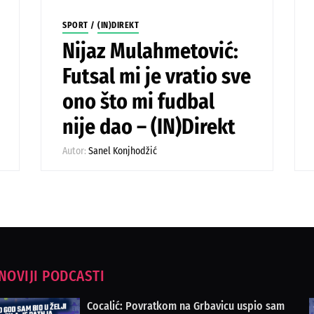
SPORT
/
(IN)DIREKT
Nijaz Mulahmetović:
Futsal mi je vratio sve
ono što mi fudbal
nije dao – (IN)Direkt
Autor:
Sanel Konjhodžić
NOVIJI PODCASTI
Cocalić: Povratkom na Grbavicu uspio sam