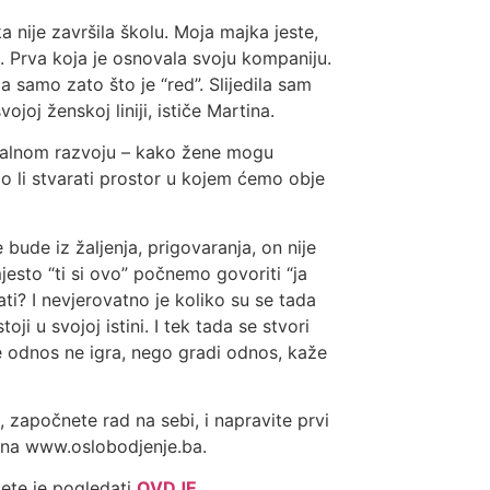
 nije završila školu. Moja majka jeste,
et. Prva koja je osnovala svoju kompaniju.
a samo zato što je “red”. Slijedila sam
ojoj ženskoj liniji, ističe Martina.
nalnom razvoju – kako žene mogu
o li stvarati prostor u kojem ćemo obje
de iz žaljenja, prigovaranja, on nije
sto “ti si ovo” počnemo govoriti “ja
i? I nevjerovatno je koliko su se tada
i u svojoj istini. I tek tada se stvori
e odnos ne igra, nego gradi odnos, kaže
 započnete rad na sebi, i napravite prvi
 na​ www.oslobodjenje.ba.
žete je pogledati
OVDJE
.