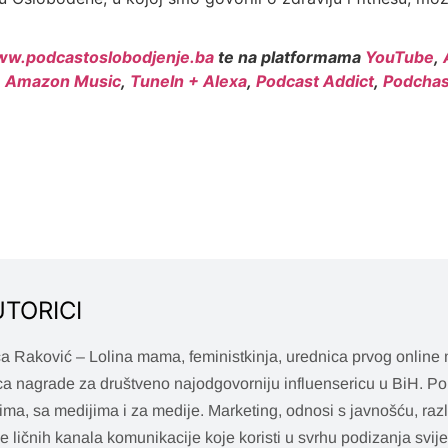
w.podcastoslobodjenje.ba
te na platformama
YouTube
,
,
Amazon Music
,
TuneIn + Alexa
,
Podcast Addict
,
Podchas
UTORICI
a Raković – Lolina mama, feministkinja, urednica prvog online
ca nagrade za društveno najodgovorniju influensericu u BiH. Pol
ima, sa medijima i za medije. Marketing, odnosi s javnošću, razl
je ličnih kanala komunikacije koje koristi u svrhu podizanja svij