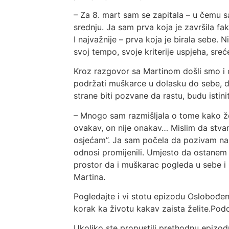
– Za 8. mart sam se zapitala – u čemu sa
srednju. Ja sam prva koja je završila fak
I najvažnije – prva koja je birala sebe.
svoj tempo, svoje kriterije uspjeha, sreće
Kroz razgovor sa Martinom došli smo i
podržati muškarce u dolasku do sebe, do
strane biti pozvane da rastu, budu istini
– Mnogo sam razmišljala o tome kako že
ovakav, on nije onakav… Mislim da stva
osjećam”. Ja sam počela da pozivam na o
odnosi promijenili. Umjesto da ostanem u 
prostor da i muškarac pogleda u sebe i 
Martina.
Pogledajte i vi stotu epizodu Oslobođen
korak ka životu kakav zaista želite.Pod
Ukoliko ste propustili prethodnu epizod