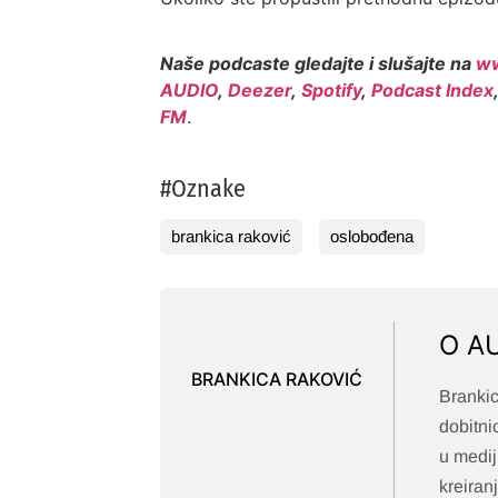
Naše podcaste gledajte i slušajte na
ww
AUDIO
,
Deezer
,
Spotify
,
Podcast Index
FM
.
#Oznake
brankica raković
oslobođena
O A
BRANKICA RAKOVIĆ
Brankic
dobitni
u medij
kreiran