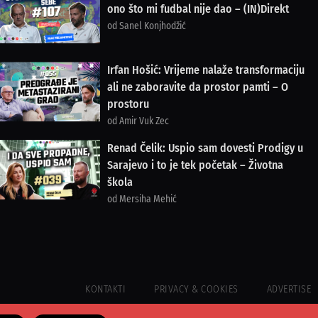
ono što mi fudbal nije dao – (IN)Direkt
od Sanel Konjhodžić
Irfan Hošić: Vrijeme nalaže transformaciju
ali ne zaboravite da prostor pamti – O
prostoru
od Amir Vuk Zec
Renad Čelik: Uspio sam dovesti Prodigy u
Sarajevo i to je tek početak – Životna
škola
od Mersiha Mehić
KONTAKTI
PRIVACY & COOKIES
ADVERTISE