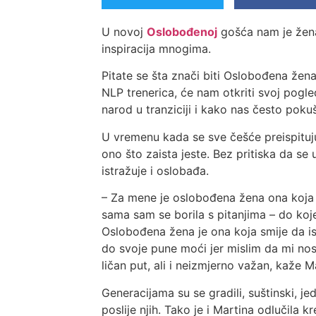
U novoj
Oslobođenoj
gošća nam je žena
inspiracija mnogima.
Pitate se šta znači biti Oslobođena že
NLP trenerica, će nam otkriti svoj pogl
narod u tranziciji i kako nas često poku
U vremenu kada se sve češće preispituj
ono što zaista jeste. Bez pritiska da se 
istražuje i oslobađa.
– Za mene je oslobođena žena ona koja im
sama sam se borila s pitanjima – do koj
Oslobođena žena je ona koja smije da is
do svoje pune moći jer mislim da mi no
ličan put, ali i neizmjerno važan, kaže M
Generacijama su se gradili, suštinski, j
poslije njih. Tako je i Martina odlučila