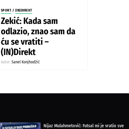
SPORT
/
(IN)DIREKT
Zekić: Kada sam
odlazio, znao sam da
ću se vratiti –
(IN)Direkt
Autor:
Sanel Konjhodžić
Nijaz Mulahmetović: Futsal mi je vratio sve