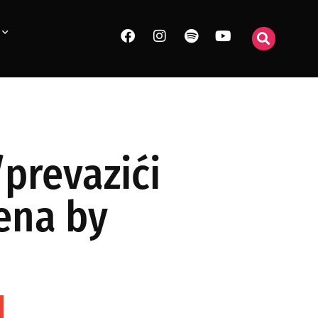
prevazići
ena by