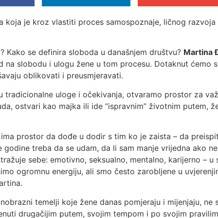
 koja je kroz vlastiti proces samospoznaje, ličnog razvoja
na? Kako se definira sloboda u današnjem društvu?
Martina 
ed na slobodu i ulogu žene u tom procesu. Dotaknut ćemo se
šavaju oblikovati i preusmjeravati.
u tradicionalne uloge i očekivanja, otvaramo prostor za v
uda, ostvari kao majka ili ide “ispravnim” životnim putem, ž
a prostor da dođe u dodir s tim ko je zaista – da preispita
e godine treba da se udam, da li sam manje vrijedna ako n
tražuje sebe: emotivno, seksualno, mentalno, karijerno – u 
simo ogromnu energiju, ali smo često zarobljene u uvjerenj
artina.
ednobrazni temelji koje žene danas pomjeraju i mijenjaju, ne
 krenuti drugačijim putem, svojim tempom i po svojim pravilim