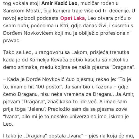
tog vokala stoji
Amir Kazić Leo
, muzičar rođen u
Sanskom Mostu, čija karijera traje više od tri decenije. U
novoj epizodi podcasta
Opet Laka
, Leo otvara priču o
svom putu, počecima u Istri, gdje danas živi, i susretu s
Đorđem Novkovićem koji mu je obilježio profesionalni
pravac.
Tako se Leo, u razgovoru sa Lakom, prisjeća trenutka
kada je od Kornelija Kovača dobio kasetu sa nekoliko
demo snimaka, među kojima se našla pjesma “Dragana”.
– Kada je Đorđe Novković čuo pjesmu, rekao je: “To je
to, imamo hit 100 posto!”. Ja sam bio u fazonu – gdje
ćemo Draganu, nisu neka vremena za Draganu. Ja Amir,
pjevam “Dragana”, znaš kako to ide već. A imao sam
prije toga “Jelenu”. Predložio sam da se pjesma zove
“Ivana”, bilo mi je to nekako univerzalno ime, iskren je
Leo.
I tako je „Dragana“ postala „Ivana“ – pjesma koja će mu,