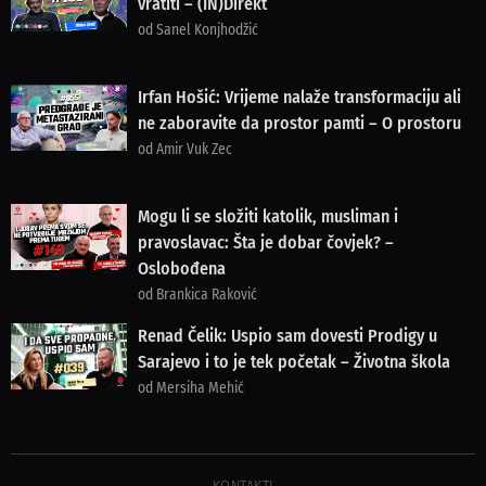
vratiti – (IN)Direkt
od Sanel Konjhodžić
Irfan Hošić: Vrijeme nalaže transformaciju ali
ne zaboravite da prostor pamti – O prostoru
od Amir Vuk Zec
Mogu li se složiti katolik, musliman i
pravoslavac: Šta je dobar čovjek? –
Oslobođena
od Brankica Raković
Renad Čelik: Uspio sam dovesti Prodigy u
Sarajevo i to je tek početak – Životna škola
od Mersiha Mehić