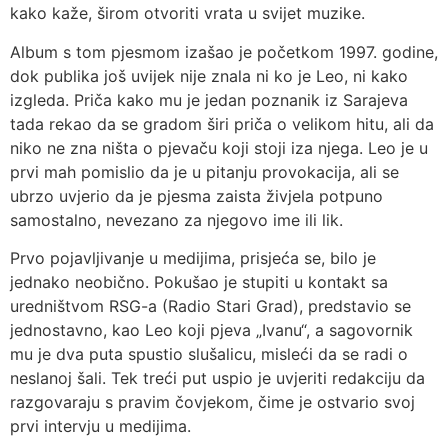
kako kaže, širom otvoriti vrata u svijet muzike.
Album s tom pjesmom izašao je početkom 1997. godine,
dok publika još uvijek nije znala ni ko je Leo, ni kako
izgleda. Priča kako mu je jedan poznanik iz Sarajeva
tada rekao da se gradom širi priča o velikom hitu, ali da
niko ne zna ništa o pjevaču koji stoji iza njega. Leo je u
prvi mah pomislio da je u pitanju provokacija, ali se
ubrzo uvjerio da je pjesma zaista živjela potpuno
samostalno, nevezano za njegovo ime ili lik.
Prvo pojavljivanje u medijima, prisjeća se, bilo je
jednako neobično. Pokušao je stupiti u kontakt sa
uredništvom RSG-a (Radio Stari Grad), predstavio se
jednostavno, kao Leo koji pjeva „Ivanu“, a sagovornik
mu je dva puta spustio slušalicu, misleći da se radi o
neslanoj šali. Tek treći put uspio je uvjeriti redakciju da
razgovaraju s pravim čovjekom, čime je ostvario svoj
prvi intervju u medijima.