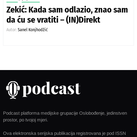
Zekić: Kada sam odlazio, znao sam
da ću se vratiti – (IN)Direkt
Autor:
Sanel Konjhodžić
Podcast platforma medijske grupacije Oslobođenje, jedinstven
prostor, po tvojoj mjeri.
Ova elektronska serijska publikacija registrovana je pod ISSN