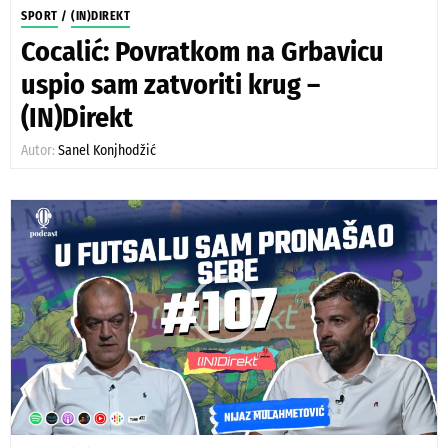
SPORT
/
(IN)DIREKT
Cocalić: Povratkom na Grbavicu
uspio sam zatvoriti krug –
(IN)Direkt
Autor:
Sanel Konjhodžić