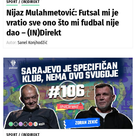
SPORT
/
(IN)DIREKT
Nijaz Mulahmetović: Futsal mi je
vratio sve ono što mi fudbal nije
dao – (IN)Direkt
Autor:
Sanel Konjhodžić
SPORT
/
(IN)DIREKT