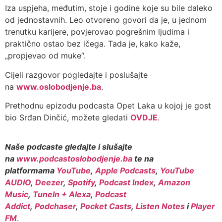
Iza uspjeha, međutim, stoje i godine koje su bile daleko
od jednostavnih. Leo otvoreno govori da je, u jednom
trenutku karijere, povjerovao pogrešnim ljudima i
praktično ostao bez ičega. Tada je, kako kaže,
„propjevao od muke“.
Cijeli razgovor pogledajte i poslušajte
na
www.oslobodjenje.ba
.
Prethodnu epizodu podcasta Opet Laka u kojoj je gost
bio Srđan Dinčić, možete gledati
OVDJE
.
Naše podcaste gledajte i slušajte
na
www.podcastoslobodjenje.ba
te na
platformama
YouTube
,
Apple Podcasts
,
YouTube
AUDIO
,
Deezer
,
Spotify
,
Podcast Index
,
Amazon
Music
,
TuneIn + Alexa
,
Podcast
Addict
,
Podchaser
,
Pocket Casts
,
Listen Notes
i
Player
FM
.