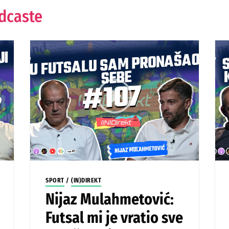
odcaste
SPORT
/
(IN)DIREKT
Nijaz Mulahmetović:
Futsal mi je vratio sve