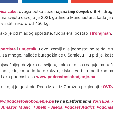
vića Lake
, ovoga petka stiže
najsnažniji čovjek u BiH
i drug
na svijetu osvojio je 2021. godine u Manchesteru, kada je u
 vlastiti rekord od 450 kg.
kako je od mladog sportiste, fudbalera, postao
strongman
,
sportista
i
umjetnik
u ovoj zemlji nije jednostavno te da je s
za mnoge, najjače buregdžinice u Sarajevu – u piti je, kaže
ajsnažnijeg čovjeka na svijetu, kako okolina reaguje na tu čin
posljednjem periodu te kakvo je iskustvo bilo raditi kao naj
et Laka podcastu na
www.podcastoslobodjenje.ba
.
u kojoj je gost bio Deda Mraz iz Goražda pogledajte
OVD
w.podcastoslobodjenje.ba
te na platformama
YouTube
,
,
Amazon Music
,
TuneIn + Alexa
,
Podcast Addict
,
Podchas