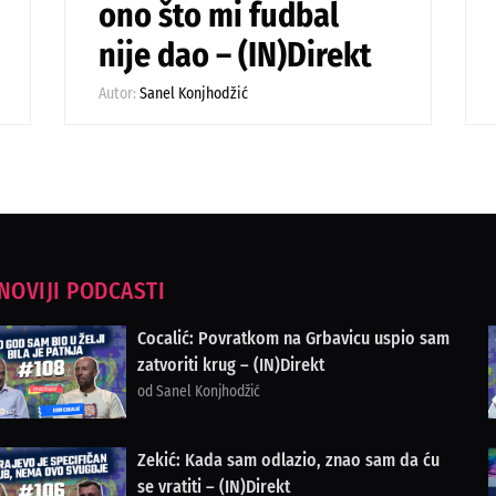
ono što mi fudbal
nije dao – (IN)Direkt
Autor:
Sanel Konjhodžić
NOVIJI PODCASTI
Cocalić: Povratkom na Grbavicu uspio sam
zatvoriti krug – (IN)Direkt
od Sanel Konjhodžić
Zekić: Kada sam odlazio, znao sam da ću
se vratiti – (IN)Direkt