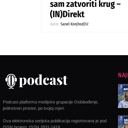
sam zatvoriti krug –
(IN)Direkt
Autor:
Sanel Konjhodžić
NAJ
Podcast platforma medijske grupacije Oslobođenje,
jedinstven prostor, po tvojoj mjeri.
Ova elektronska serijska publikacija registrovana je pod
ISSN brojem: ISSN 2831-1418