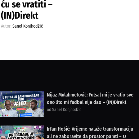
ću se vratiti –
(IN)Direkt
Autor:
Sanel Konjhodžić
Nijaz Mulahmetović: Futsal mi je vratio sve
ono što mi fudbal nije dao – (IN)Direkt
od Sanel Konjhodžić
Irfan Hošić: Vrijeme nalaže transformaciju
ali ne zaboravite da prostor pamti – O