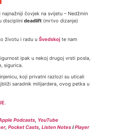
i najnažniji čovjek na svijetu – Nedžmin
 disciplini
deadlift
(mrtvo dizanje)
 o životu i radu u
Švedskoj
te nam
igurnost ipak u nekoj drugoj vrsti posla,
, sigurica.
jenicu, koji privatni razlozi su uticali
bliži saradnik milijardera, ovog petka u
JE
.
Apple Podcasts
,
YouTube
er
,
Pocket Casts
,
Listen Notes
i
Player