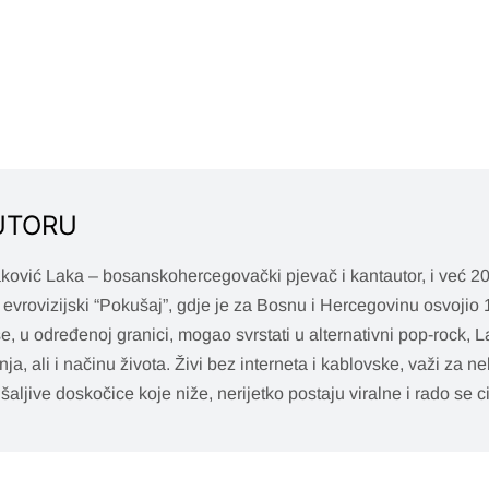
UTORU
aković Laka – bosanskohercegovački pjevač i kantautor, i već 20
 evrovizijski “Pokušaj”, gdje je za Bosnu i Hercegovinu osvojio 1
 se, u određenoj granici, mogao svrstati u alternativni pop-rock, L
nja, ali i načinu života. Živi bez interneta i kablovske, važi za
 šaljive doskočice koje niže, nerijetko postaju viralne i rado se ci