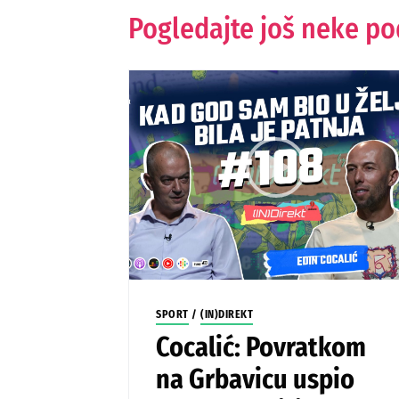
Pogledajte još neke p
SPORT
/
(IN)DIREKT
Cocalić: Povratkom
na Grbavicu uspio