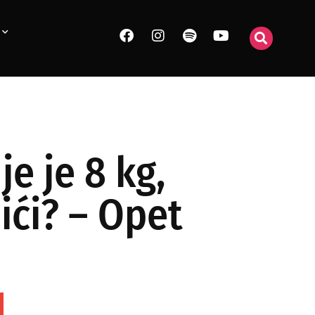
e je 8 kg,
ići? – Opet