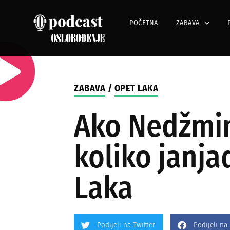
POČETNA
ZABAVA
ZABAVA
/
OPET LAKA
Ako Nedžmin 
koliko janja
Laka
Podijeli na Twitter
Podijeli na