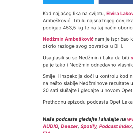
Kod najjačeg lika na svijetu,
Elvira Lako
Ambešković. Titulu najsnažnijeg čovjeka 
podigao 453,5 kg te na taj način oborio
Nedžmin Ambešković
nam je ispričao 
otkrio razloge svog povratka u BiH.
Usaglasili su se Nedžmin i Laka da biti
pa je tako i Nedžmin odnedavno vlasnik, 
Smije li inspekcija doći u kontrolu kod n
na nešto slabije Nedžminove rezultate u 
20 sati slušajte i gledajte u novom Op
Prethodnu epizodu podcasta Opet Laka 
Naše podcaste gledajte i slušajte na
ww
AUDIO
,
Deezer
,
Spotify
,
Podcast Index