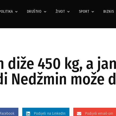
POLITIKA
DRUŠTVO
ŽIVOT
SPORT
BIZNIS
diže 450 kg, a janj
di Nedžmin može d
 Facebook
Podijeli na LinkedIn
Podijeli email-om