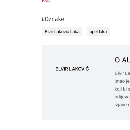
FM
.
#Oznake
Elvir Laković Laka
opet laka
O A
ELVIR LAKOVIĆ
Elvir L
imao je
koji bi
odijeva
izjave i