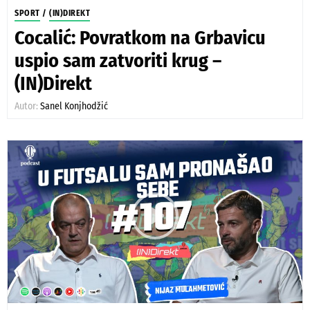
SPORT
/
(IN)DIREKT
Cocalić: Povratkom na Grbavicu
uspio sam zatvoriti krug –
(IN)Direkt
Autor:
Sanel Konjhodžić