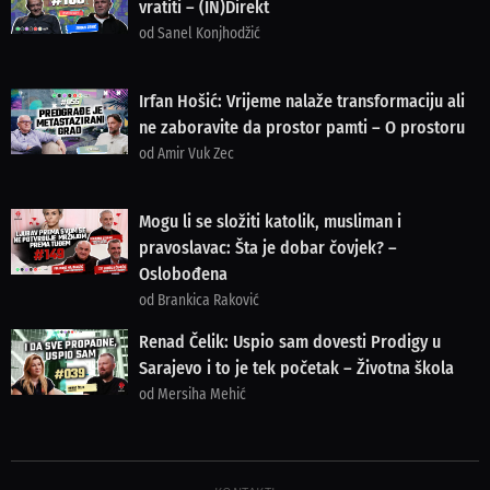
vratiti – (IN)Direkt
od Sanel Konjhodžić
Irfan Hošić: Vrijeme nalaže transformaciju ali
ne zaboravite da prostor pamti – O prostoru
od Amir Vuk Zec
Mogu li se složiti katolik, musliman i
pravoslavac: Šta je dobar čovjek? –
Oslobođena
od Brankica Raković
Renad Čelik: Uspio sam dovesti Prodigy u
Sarajevo i to je tek početak – Životna škola
od Mersiha Mehić