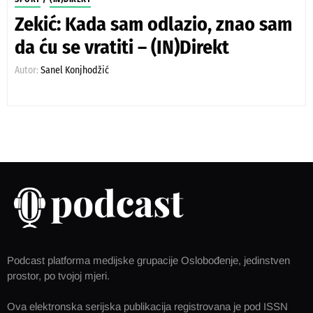
Zekić: Kada sam odlazio, znao sam
da ću se vratiti – (IN)Direkt
Autor:
Sanel Konjhodžić
Podcast platforma medijske grupacije Oslobođenje, jedinstven
prostor, po tvojoj mjeri.
Ova elektronska serijska publikacija registrovana je pod ISSN