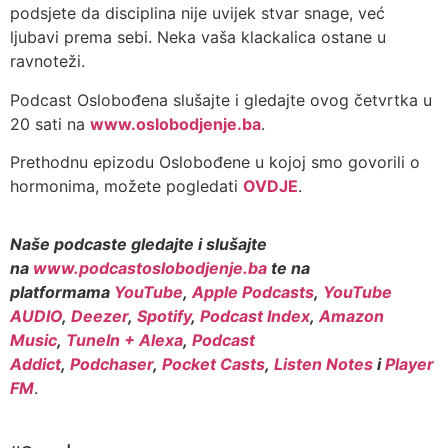
podsjete da disciplina nije uvijek stvar snage, već
ljubavi prema sebi. Neka vaša klackalica ostane u
ravnoteži.
Podcast Oslobođena slušajte i gledajte ovog četvrtka u
20 sati na
www.oslobodjenje.ba
.
Prethodnu epizodu Oslobođene u kojoj smo govorili o
hormonima, možete pogledati
OVDJE
.
Naše podcaste gledajte i slušajte
na
www.podcastoslobodjenje.ba
te na
platformama
YouTube
,
Apple Podcasts
,
YouTube
AUDIO
,
Deezer
,
Spotify
,
Podcast Index
,
Amazon
Music
,
TuneIn + Alexa
,
Podcast
Addict
,
Podchaser
,
Pocket Casts
,
Listen Notes
i
Player
FM
.