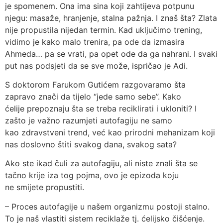
je spomenem. Ona ima sina koji zahtijeva potpunu
njegu: masaže, hranjenje, stalna pažnja. I znaš šta? Zlata
nije propustila nijedan termin. Kad uključimo trening,
vidimo je kako malo trenira, pa ode da izmasira
Ahmeda… pa se vrati, pa opet ode da ga nahrani. I svaki
put nas podsjeti da se sve može, ispričao je Adi.
S doktorom Farukom Gutićem razgovaramo šta
zapravo znači da tijelo “jede samo sebe”. Kako
ćelije prepoznaju šta se treba reciklirati i ukloniti? I
zašto je važno razumjeti autofagiju ne samo
kao zdravstveni trend, već kao prirodni mehanizam koji
nas doslovno štiti svakog dana, svakog sata?
Ako ste ikad čuli za autofagiju, ali niste znali šta se
tačno krije iza tog pojma, ovo je epizoda koju
ne smijete propustiti.
– Proces autofagije u našem organizmu postoji stalno.
To je naš vlastiti sistem reciklaže tj. ćelijsko čišćenje.