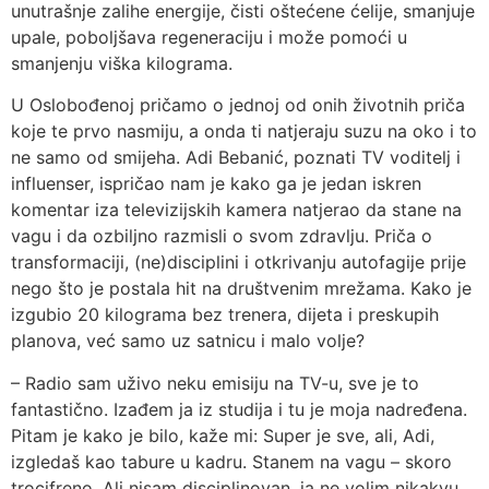
unutrašnje zalihe energije, čisti oštećene ćelije, smanjuje
upale, poboljšava regeneraciju i može pomoći u
smanjenju viška kilograma.
U Oslobođenoj pričamo o jednoj od onih životnih priča
koje te prvo nasmiju, a onda ti natjeraju suzu na oko i to
ne samo od smijeha. Adi Bebanić, poznati TV voditelj i
influenser, ispričao nam je kako ga je jedan iskren
komentar iza televizijskih kamera natjerao da stane na
vagu i da ozbiljno razmisli o svom zdravlju. Priča o
transformaciji, (ne)disciplini i otkrivanju autofagije prije
nego što je postala hit na društvenim mrežama. Kako je
izgubio 20 kilograma bez trenera, dijeta i preskupih
planova, već samo uz satnicu i malo volje?
– Radio sam uživo neku emisiju na TV-u, sve je to
fantastično. Izađem ja iz studija i tu je moja nadređena.
Pitam je kako je bilo, kaže mi: Super je sve, ali, Adi,
izgledaš kao tabure u kadru. Stanem na vagu – skoro
trocifreno. Ali nisam disciplinovan, ja ne volim nikakvu