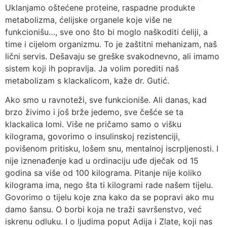
Uklanjamo oštećene proteine, raspadne produkte
metabolizma, ćelijske organele koje više ne
funkcionišu…, sve ono što bi moglo naškoditi ćeliji, a
time i cijelom organizmu. To je zaštitni mehanizam, naš
lični servis. Dešavaju se greške svakodnevno, ali imamo
sistem koji ih popravlja. Ja volim porediti naš
metabolizam s klackalicom, kaže dr. Gutić.
Ako smo u ravnoteži, sve funkcioniše. Ali danas, kad
brzo živimo i još brže jedemo, sve češće se ta
klackalica lomi. Više ne pričamo samo o višku
kilograma, govorimo o insulinskoj rezistenciji,
povišenom pritisku, lošem snu, mentalnoj iscrpljenosti. I
nije iznenađenje kad u ordinaciju uđe dječak od 15
godina sa više od 100 kilograma. Pitanje nije koliko
kilograma ima, nego šta ti kilogrami rade našem tijelu.
Govorimo o tijelu koje zna kako da se popravi ako mu
damo šansu. O borbi koja ne traži savršenstvo, već
iskrenu odluku. I o ljudima poput Adija i Zlate, koji nas