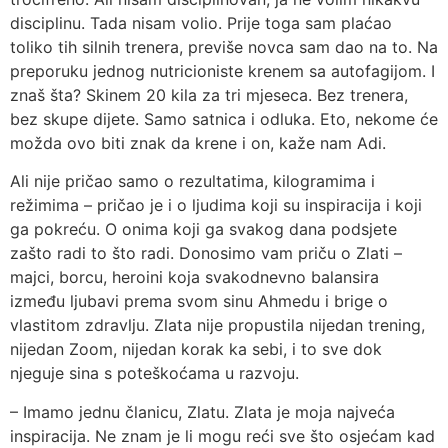
disciplinu. Tada nisam volio. Prije toga sam plaćao
toliko tih silnih trenera, previše novca sam dao na to. Na
preporuku jednog nutricioniste krenem sa autofagijom. I
znaš šta? Skinem 20 kila za tri mjeseca. Bez trenera,
bez skupe dijete. Samo satnica i odluka. Eto, nekome će
možda ovo biti znak da krene i on, kaže nam Adi.
Ali nije pričao samo o rezultatima, kilogramima i
režimima – pričao je i o ljudima koji su inspiracija i koji
ga pokreću. O onima koji ga svakog dana podsjete
zašto radi to što radi. Donosimo vam priču o Zlati –
majci, borcu, heroini koja svakodnevno balansira
između ljubavi prema svom sinu Ahmedu i brige o
vlastitom zdravlju. Zlata nije propustila nijedan trening,
nijedan Zoom, nijedan korak ka sebi, i to sve dok
njeguje sina s poteškoćama u razvoju.
– Imamo jednu članicu, Zlatu. Zlata je moja najveća
inspiracija. Ne znam je li mogu reći sve što osjećam kad