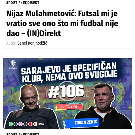
SPORT
/
(IN)DIREKT
Nijaz Mulahmetović: Futsal mi je
vratio sve ono što mi fudbal nije
dao – (IN)Direkt
Autor:
Sanel Konjhodžić
SPORT
/
(IN)DIREKT