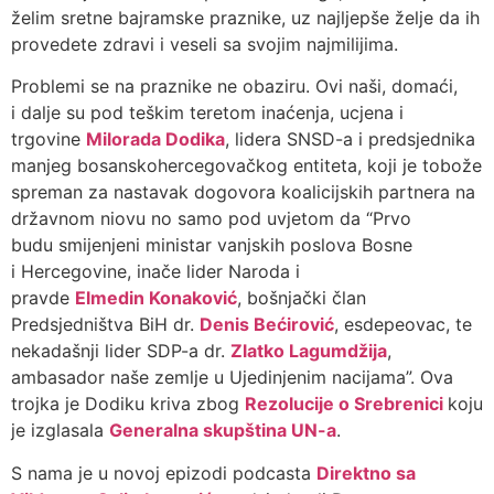
želim sretne bajramske praznike, uz najljepše želje da ih
provedete zdravi i veseli sa svojim najmilijima.
Problemi se na praznike ne obaziru. Ovi naši, domaći,
i dalje su pod teškim teretom inaćenja, ucjena i
trgovine
Milorada Dodika
, lidera SNSD-a i predsjednika
manjeg bosanskohercegovačkog entiteta, koji je tobože
spreman za nastavak dogovora koalicijskih partnera na
državnom niovu no samo pod uvjetom da “Prvo
budu smijenjeni ministar vanjskih poslova Bosne
i Hercegovine, inače lider Naroda i
pravde
Elmedin Konaković
, bošnjački član
Predsjedništva BiH dr.
Denis Bećirović
, esdepeovac, te
nekadašnji lider SDP-a dr.
Zlatko Lagumdžija
,
ambasador naše zemlje u Ujedinjenim nacijama”. Ova
trojka je Dodiku kriva zbog
Rezolucije o Srebrenici
koju
je izglasala
Generalna skupština UN-a
.
S nama je u novoj epizodi podcasta
Direktno sa