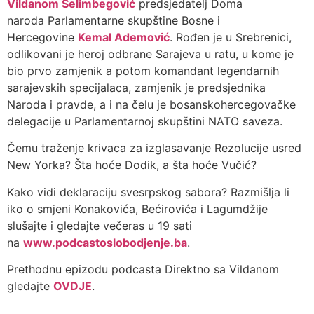
Vildanom Selimbegović
predsjedatelj Doma
naroda Parlamentarne skupštine Bosne i
Hercegovine
Kemal Ademović
. Rođen je u Srebrenici,
odlikovani je heroj odbrane Sarajeva u ratu, u kome je
bio prvo zamjenik a potom komandant legendarnih
sarajevskih specijalaca, zamjenik je predsjednika
Naroda i pravde, a i na čelu je bosanskohercegovačke
delegacije u Parlamentarnoj skupštini NATO saveza.
Čemu traženje krivaca za izglasavanje Rezolucije usred
New Yorka? Šta hoće Dodik, a šta hoće Vučić?
Kako vidi deklaraciju svesrpskog sabora? Razmišlja li
iko o smjeni Konakovića, Bećirovića i Lagumdžije
slušajte i gledajte večeras u 19 sati
na
www.podcastoslobodjenje.ba
.
Prethodnu epizodu podcasta Direktno sa Vildanom
gledajte
OVDJE
.