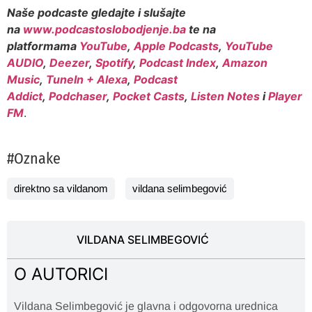
Naše podcaste gledajte i slušajte
na
www.podcastoslobodjenje.ba
te na
platformama
YouTube
,
Apple Podcasts
,
YouTube
AUDIO
,
Deezer
,
Spotify
,
Podcast Index
,
Amazon
Music
,
TuneIn + Alexa
,
Podcast
Addict
,
Podchaser
,
Pocket Casts
,
Listen Notes
i
Player
FM
.
#Oznake
direktno sa vildanom
vildana selimbegović
VILDANA SELIMBEGOVIĆ
O AUTORICI
Vildana Selimbegović je glavna i odgovorna urednica