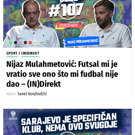
SPORT
/
(IN)DIREKT
Nijaz Mulahmetović: Futsal mi je
vratio sve ono što mi fudbal nije
dao – (IN)Direkt
Autor:
Sanel Konjhodžić