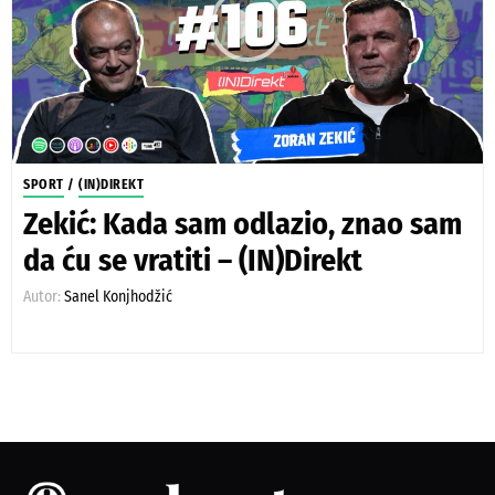
SPORT
/
(IN)DIREKT
Zekić: Kada sam odlazio, znao sam
da ću se vratiti – (IN)Direkt
Autor:
Sanel Konjhodžić