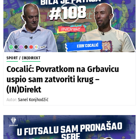
SPORT
/
(IN)DIREKT
Cocalić: Povratkom na Grbavicu
uspio sam zatvoriti krug –
(IN)Direkt
Autor:
Sanel Konjhodžić