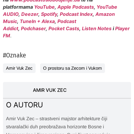
platformama
YouTube
,
Apple Podcasts
,
YouTube
AUDIO
,
Deezer
,
Spotify
,
Podcast Index
,
Amazon
Music
,
TuneIn + Alexa
,
Podcast
Addict
,
Podchaser
,
Pocket Casts
,
Listen Notes
i
Player
FM
.
#Oznake
Amir Vuk Zec
O prostoru sa Zecom i Vukom
AMIR VUK ZEC
O AUTORU
Amir Vuk Zec – strastveni majstor arhitekture čiji
stvaralački duh preobražava horizonte Bosne i