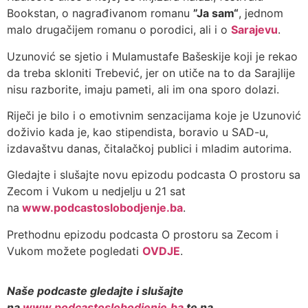
Bookstan, o nagrađivanom romanu
”Ja sam“
, jednom
malo drugačijem romanu o porodici, ali i o
Sarajevu
.
Uzunović se sjetio i Mulamustafe Bašeskije koji je rekao
da treba skloniti Trebević, jer on utiče na to da Sarajlije
nisu razborite, imaju pameti, ali im ona sporo dolazi.
Riječi je bilo i o emotivnim senzacijama koje je Uzunović
doživio kada je, kao stipendista, boravio u SAD-u,
izdavaštvu danas, čitalačkoj publici i mladim autorima.
Gledajte i slušajte novu epizodu podcasta O prostoru sa
Zecom i Vukom u nedjelju u 21 sat
na
www.podcastoslobodjenje.ba
.
Prethodnu epizodu podcasta O prostoru sa Zecom i
Vukom možete pogledati
OVDJE
.
Naše podcaste gledajte i slušajte
na
www.podcastoslobodjenje.ba
te na