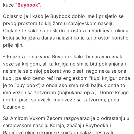
kuće
“Buybook”
.
Objasnio je i kako je Buybook dobio ime i prisjetio se
prvog prostora te knjižare u sarajevskom naselju
Ciglane te kako su došli do prostora u Radićevoj ulici u
kojoj se knjižara danas nalazi i ko je taj prostor koristio
prije njih.
– Knjižara je nazvana Buybook kako bi naravno imala
veze sa knjigom, ali ta knjiga ne smije biti poklanjana i
ne smije se o njoj pežorativno pisati nego neka se ona
kupi, pa ako ćemo reći na engleskom “kupi knjigu” onda
je to “buy book”, a onda ako smo rekli bajbuk onda to
ima veze i sa zatvorom (bajbukana op.a.). Dobre knjige
i dobri pisci su uvijek imali veze sa zatvorom, priča
Uzunović.
Sa Amirom Vukom Zecom razgovarao je o odrastanju u
sarajevskom naselju Koreja, značaju Buybooka i
Radićeve ulice u kojoj se knjižara nalazi, festivalu