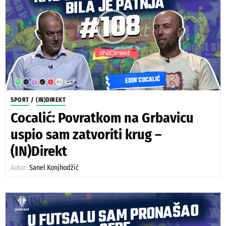
SPORT
/
(IN)DIREKT
Cocalić: Povratkom na Grbavicu
uspio sam zatvoriti krug –
(IN)Direkt
Autor:
Sanel Konjhodžić