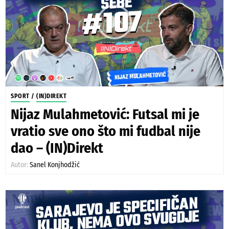
SPORT
/
(IN)DIREKT
Nijaz Mulahmetović: Futsal mi je
vratio sve ono što mi fudbal nije
dao – (IN)Direkt
Autor:
Sanel Konjhodžić