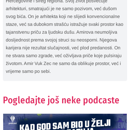
Hercegovine i šireg regiona. Svoj život posvećuje
arhitekturi, smatrajući je ne samo pozivom, već dušom
svog bića. On je arhitekta koji ne slijedi konvencionalne
staze, već sa dubokom strašću istražuje svaki prostor kao
tajanstvenu priču za ljudsku dušu. Amirova neumoljiva
dosljednost prema svojoj struci su neosporni. Njegova
karijera nije rezultat slučajnosti, već plod predanosti. On
ne stvara samo zgrade, već oživljava priče koje pulsiraju
životom. Amir Vuk Zec ne samo da oblikuje prostor, već i
vrijeme samo po sebi.
Pogledajte još neke podcaste