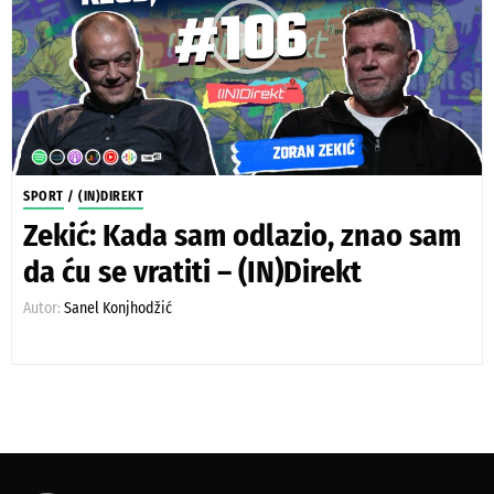
SPORT
/
(IN)DIREKT
Zekić: Kada sam odlazio, znao sam
da ću se vratiti – (IN)Direkt
Autor:
Sanel Konjhodžić