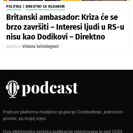
POLITIKA
/
DIREKTNO SA VILDANOM
Britanski ambasador: Kriza će se
brzo završiti – Interesi ljudi u RS-u
nisu kao Dodikovi – Direktno
Autorica:
Vildana Selimbegović
Podcast platforma medijske grupacije Oslobođenje, jedinstven
prostor, po tvojoj mjeri.
Ova elektronska serijska publikacija registrovana je pod ISSN