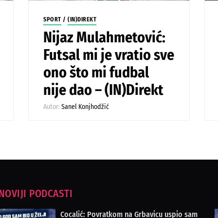
SPORT
/
(IN)DIREKT
Nijaz Mulahmetović:
Futsal mi je vratio sve
ono što mi fudbal
nije dao – (IN)Direkt
Autor:
Sanel Konjhodžić
NOVIJI PODCASTI
Cocalić: Povratkom na Grbavicu uspio sam