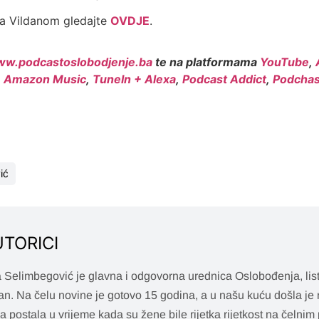
a Vildanom gledajte
OVDJE
.
w.podcastoslobodjenje.ba
te na platformama
YouTube
,
,
Amazon Music
,
TuneIn + Alexa
,
Podcast Addict
,
Podchas
ić
UTORICI
 Selimbegović je glavna i odgovorna urednica Oslobođenja, list
n. Na čelu novine je gotovo 15 godina, a u našu kuću došla je 
a postala u vrijeme kada su žene bile rijetka rijetkost na čelnim 