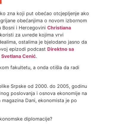
o ko zna koji put obećao otcjepljenje ako
zagrijane obećanjima o novom izbornom
u Bosni i Hercegovini
Christiana
oristi za uvrede kojima vrvi
dealima, ostalima je bjelodano jasno da
novoj epizodi podcast
Direktno sa
,
Svetlana Cenić
.
kom fakultetu, a onda otišla da radi
publike Srpske od 2000. do 2005, godinu
rodnog poslovanja i osnova ekonomije na
ica magazina Dani, ekonomista je po
 ekonomske diplomacije?