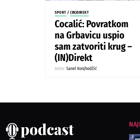
SPORT
/
(IN)DIREKT
Cocalić: Povratkom
na Grbavicu uspio
sam zatvoriti krug –
(IN)Direkt
Autor:
Sanel Konjhodžić
NAJ