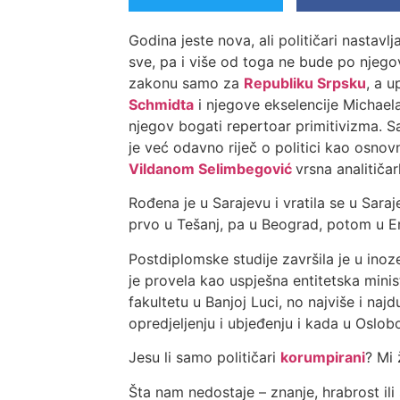
Godina jeste nova, ali političari nastavl
sve, pa i više od toga ne bude po njeg
zakonu samo za
Republiku Srpsku
, a 
Schmidta
i njegove ekselencije Michael
njegov bogati repertoar primitivizma. S
je već odavno riječ o politici kao osno
Vildanom Selimbegović
vrsna analitiča
Rođena je u Sarajevu i vratila se u Sar
prvo u Tešanj, pa u Beograd, potom u 
Postdiplomske studije završila je u ino
je provela kao uspješna entitetska mini
fakultetu u Banjoj Luci, no najviše i na
opredjeljenju i ubjeđenju i kada u Oslobo
Jesu li samo političari
korumpirani
? Mi
Šta nam nedostaje – znanje, hrabrost ili 