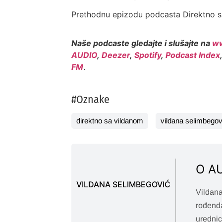
Prethodnu epizodu podcasta Direktno s
Naše podcaste gledajte i slušajte na
ww
AUDIO
,
Deezer
,
Spotify
,
Podcast Index
FM
.
#Oznake
direktno sa vildanom
vildana selimbegov
O A
VILDANA SELIMBEGOVIĆ
Vildana
rođenda
urednic