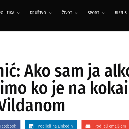
POLITIKA
DRUŠTVO
ŽIVOT
SPORT
BIZNIS
ić: Ako sam ja alk
imo ko je na koka
 Vildanom
 Facebook
Podijeli na LinkedIn
Podijeli email-om