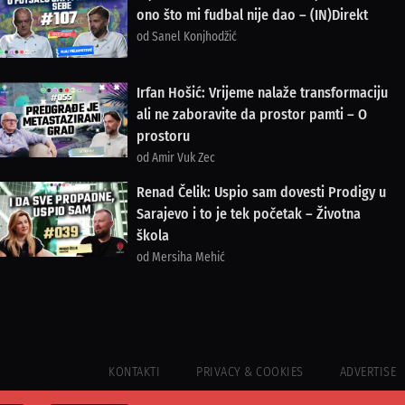
ono što mi fudbal nije dao – (IN)Direkt
od Sanel Konjhodžić
Irfan Hošić: Vrijeme nalaže transformaciju
ali ne zaboravite da prostor pamti – O
prostoru
od Amir Vuk Zec
Renad Čelik: Uspio sam dovesti Prodigy u
Sarajevo i to je tek početak – Životna
škola
od Mersiha Mehić
KONTAKTI
PRIVACY & COOKIES
ADVERTISE