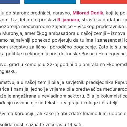
jaju po starom: prednjači, naravno,
Milorad Dodik
, koji je p
ovom. Uz debate o proslavi
9. januara
, strasti su dodatno 
upozorenja međunarodne zajednice – visokog predstavnika 
a Murphyja, američkog ambasadora u našoj zemlji – iznova k
amo najnaivniji ponekad povjeruju da tu ima i zanesenosti i
vnom sredstvu za lično i porodično bogaćenje. Zato je s u 
rka politike u ekonomiji postdejtonske Bosne i Hercegovine
ajevo, grad u kome je u 22-oj godini diplomirala na Ekonoms
Englesku.
zemstvu, a u našoj zemlji bila je savjetnik predsjednika Re
strica finansija, jedno je vrijeme bila predavačica međuna
jduže je angažirana u nevladinom sektoru. Bila je kolumnist
đenju osvane njezin tekst – reagiraju i kolege i čitatelji.
 živimo korupciju, ali kako je obuzdati? Imamo li mi uopće
solidarnost, saznajte večeras u 19 sati.