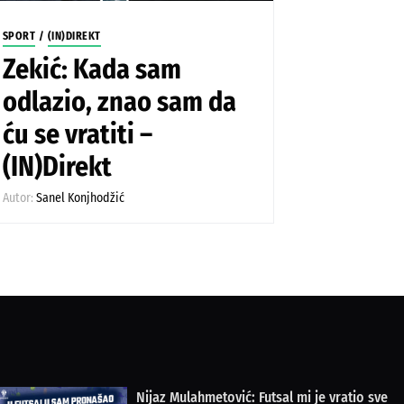
SPORT
/
(IN)DIREKT
Zekić: Kada sam
odlazio, znao sam da
ću se vratiti –
(IN)Direkt
Autor:
Sanel Konjhodžić
Nijaz Mulahmetović: Futsal mi je vratio sve