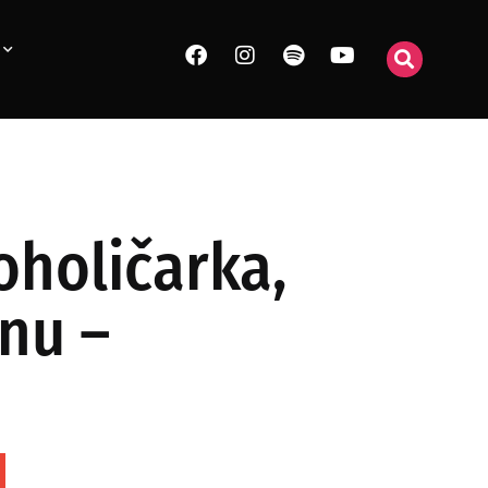
oholičarka,
inu –