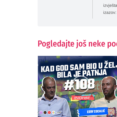
izvješt
izazov:
Pogledajte još neke p