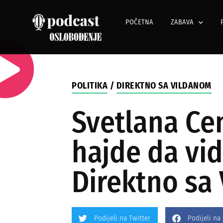
POČETNA
ZABAVA
POLITIKA
/
DIREKTNO SA VILDANOM
Svetlana Cen
hajde da vid
Direktno sa
Podijeli na Twitter
Podijeli na