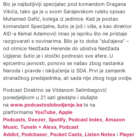
Bio je najšutljiviji specijalac pod komandom Dragana
Vikića, tako ga je u svom Sarajevskom ruletu opisao
Muhamed Gafić, kolega iz jedinice. Kad je postao
komandant Specijalne, šutio je još i više, a kao direktor
AID-a Kemal Ademović imao je ispriku što ne pristaje
razgovarati s novinarima. Bilo je to doba “slučajeva” –
od otmice Nedžada Herende do ubistva Nedžada
Ugljena: šutio je i stoički podnosio sve afere. U
epicentru javnosti, ponovo se našao zbog nastanka
Naroda i pravde i isključenja iz SDA. Prvi je zamjenik
stranačkog predsjednika, ali sada nije zbog toga ovdje.
Podcast Direktno sa Vildanom Selimbegović
ponedjeljkom u 21 sati gledajte i slušajte
na
www.podcastoslobodjenje.ba
te na
platformama
YouTube
,
Apple
Podcasts
,
Deezer
,
Spotify
,
Podcast Index
,
Amazon
Music
,
TuneIn + Alexa
,
Podcast
Addict
,
Podchaser
,
Pocket Casts
,
Listen Notes
i
Player