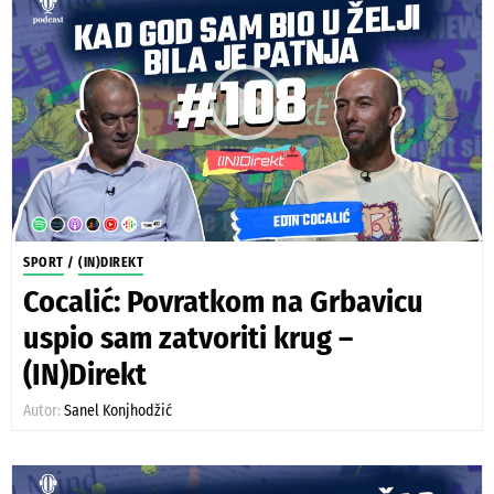
SPORT
/
(IN)DIREKT
Cocalić: Povratkom na Grbavicu
uspio sam zatvoriti krug –
(IN)Direkt
Autor:
Sanel Konjhodžić