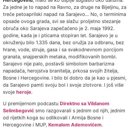
Hercegovinu
, malo se ko uspije suglasiti oko datuma.
Za jedne je to napad na Ravno, za druge na Bijeljinu, za
treće petoaprilski napad na Sarajevo… No, o terminima
opsade ovoga grada, svi se slažu: proljetno stezanje
obruča oko Sarajeva zapečaćeno je 2. maja 1992.
godine, kada je i pticama stopiran let. Sarajevo je u
okruženju bilo 1.335 dana, bez oružja za odbranu, bez
hrane, vode, struje, gasa i sa svakodnevnom porcijom
granata, snajperskih metaka, modifikovanih bombi.
Sarajevo nije palo, postavši simbolom barbarizma
napadača, herojstva branitelja, prkosa svojih žitelja,
Bosne i Hercegovine. I bilo bi dobro da je kao u pjesmi,
da Sarajevo pamti svoju bol i svoje zlotvore. I još više
svoje
heroje
.
U premijernom podcastu
Direktno sa Vildanom
Selimbegović
smo razgovarali s jednim od njih, jednim
od rijetkih koga su odlikovali i Armija Bosne i
Hercegovine i MUP,
Kemalom Ademovićem
.