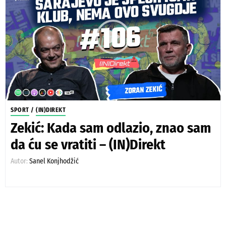
SPORT
/
(IN)DIREKT
Zekić: Kada sam odlazio, znao sam
da ću se vratiti – (IN)Direkt
Autor:
Sanel Konjhodžić