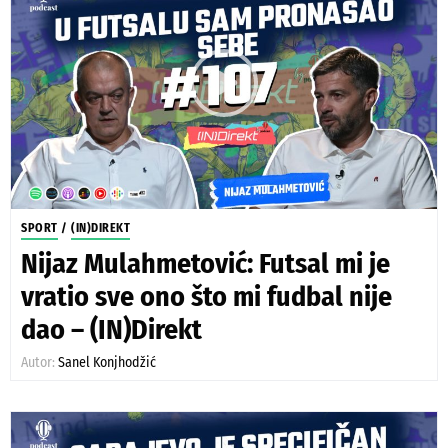
SPORT
/
(IN)DIREKT
Nijaz Mulahmetović: Futsal mi je
vratio sve ono što mi fudbal nije
dao – (IN)Direkt
Autor:
Sanel Konjhodžić