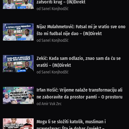
zatvoriti krug – (IN)Direkt
od Sanel Konjhodžić
Nijaz Mulahmetović: Futsal mi je vratio sve ono
što mi fudbal nije dao – (IN)Direkt
od Sanel Konjhodžić
Zekić: Kada sam odlazio, znao sam da ću se
vratiti – (IN)Direkt
od Sanel Konjhodžić
Irfan Hošić: Vrijeme nalaže transformaciju ali
ne zaboravite da prostor pamti – O prostoru
od Amir Vuk Zec
Mogu li se složiti katolik, musliman i
pravoslavac: Šta je dobar čovjek? –