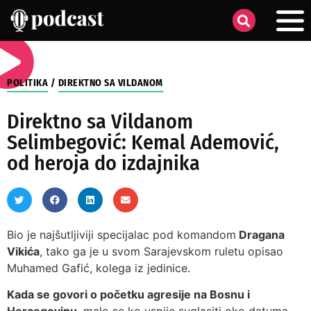
POLITIKA
/
DIREKTNO SA VILDANOM
Direktno sa Vildanom
Selimbegović: Kemal Ademović,
od heroja do izdajnika
Bio je najšutljiviji specijalac pod komandom
Dragana
Vikića
, tako ga je u svom Sarajevskom ruletu opisao
Muhamed Gafić, kolega iz jedinice.
Kada se govori o početku agresije na Bosnu i