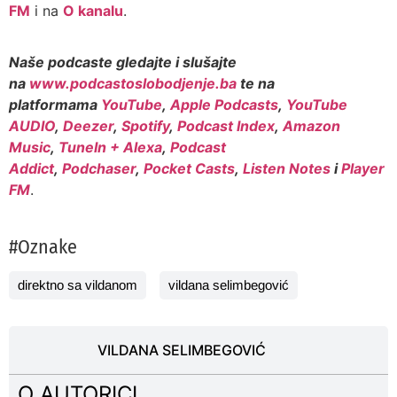
FM
i na
O kanalu
.
Naše podcaste gledajte i slušajte
na
www.podcastoslobodjenje.ba
te na
platformama
YouTube
,
Apple Podcasts
,
YouTube
AUDIO
,
Deezer
,
Spotify
,
Podcast Index
,
Amazon
Music
,
TuneIn + Alexa
,
Podcast
Addict
,
Podchaser
,
Pocket Casts
,
Listen Notes
i
Player
FM
.
#Oznake
direktno sa vildanom
vildana selimbegović
VILDANA SELIMBEGOVIĆ
O AUTORICI