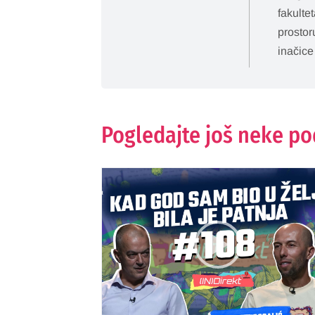
fakulte
prostor
inačice
Pogledajte još neke p