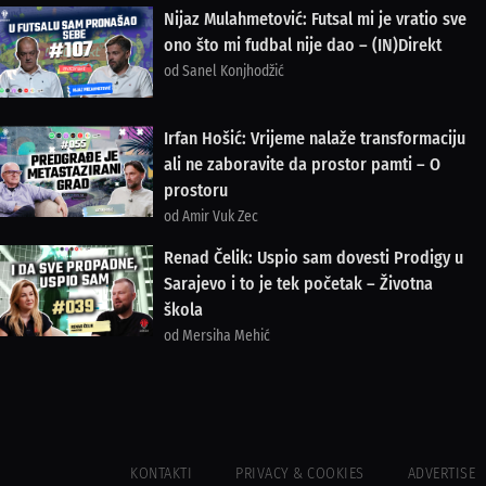
Nijaz Mulahmetović: Futsal mi je vratio sve
ono što mi fudbal nije dao – (IN)Direkt
od Sanel Konjhodžić
Irfan Hošić: Vrijeme nalaže transformaciju
ali ne zaboravite da prostor pamti – O
prostoru
od Amir Vuk Zec
Renad Čelik: Uspio sam dovesti Prodigy u
Sarajevo i to je tek početak – Životna
škola
od Mersiha Mehić
KONTAKTI
PRIVACY & COOKIES
ADVERTISE