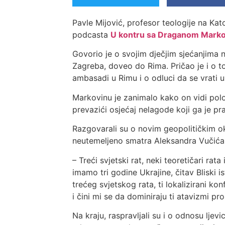
Pavle Mijović, profesor teologije na Ka
podcasta
U kontru sa Draganom Mark
Govorio je o svojim dječjim sjećanjima n
Zagreba, doveo do Rima. Pričao je i o t
ambasadi u Rimu i o odluci da se vrati u
Markovinu je zanimalo kako on vidi polo
prevazići osjećaj nelagode koji ga je pr
Razgovarali su o novim geopolitičkim o
neutemeljeno smatra Aleksandra Vučića 
– Treći svjetski rat, neki teoretičari ra
imamo tri godine Ukrajine, čitav Bliski is
trećeg svjetskog rata, ti lokalizirani ko
i čini mi se da dominiraju ti atavizmi pro
Na kraju, raspravljali su i o odnosu lje