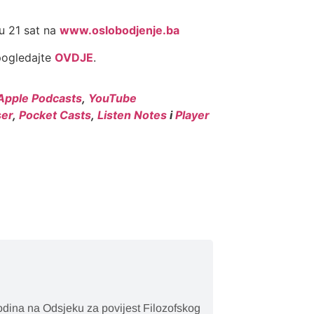
 u 21 sat na
www.oslobodjenje.ba
pogledajte
OVDJE
.
Apple Podcasts
,
YouTube
er
,
Pocket Casts
,
Listen Notes
i
Player
godina na Odsjeku za povijest Filozofskog