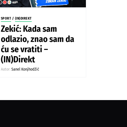
SPORT
/
(IN)DIREKT
Zekić: Kada sam
odlazio, znao sam da
ću se vratiti –
(IN)Direkt
Autor:
Sanel Konjhodžić