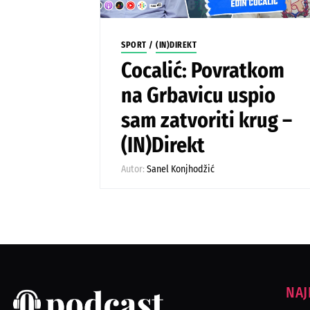
SPORT
/
(IN)DIREKT
Cocalić: Povratkom
na Grbavicu uspio
sam zatvoriti krug –
(IN)Direkt
Autor:
Sanel Konjhodžić
NAJ