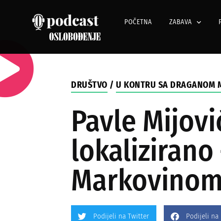
POČETNA
ZABAVA
DRUŠTVO
/
U KONTRU SA DRAGANOM 
Pavle Mijovi
lokaliziran
Markovino
Podijeli na Twitter
Podijeli na