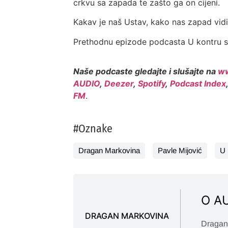
crkvu sa zapada te zašto ga on cijeni.
Kakav je naš Ustav, kako nas zapad vidi 
Prethodnu epizode podcasta U kontru s
Naše podcaste gledajte i slušajte na
ww
AUDIO
,
Deezer
,
Spotify
,
Podcast Index
FM
.
#Oznake
Dragan Markovina
Pavle Mijović
U 
O A
DRAGAN MARKOVINA
Dragan 