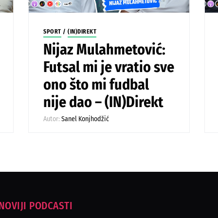
SPORT
/
(IN)DIREKT
Nijaz Mulahmetović:
Futsal mi je vratio sve
ono što mi fudbal
nije dao – (IN)Direkt
Autor:
Sanel Konjhodžić
NOVIJI PODCASTI