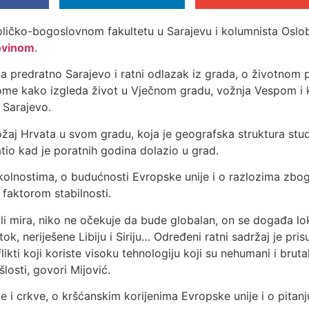
toličko-bogoslovnom fakultetu u Sarajevu i kolumnista Osl
ovinom
.
a predratno Sarajevo i ratni odlazak iz grada, o životnom p
ome kako izgleda život u Vječnom gradu, vožnja Vespom i ku
 Sarajevo.
žaj Hrvata u svom gradu, koja je geografska struktura stude
atio kad je poratnih godina dolazio u grad.
kolnostima, o budućnosti Evropske unije i o razlozima zbo
faktorom stabilnosti.
ta ili mira, niko ne očekuje da bude globalan, on se događa lo
tok, neriješene Libiju i Siriju… Određeni ratni sadržaj je pris
nflikti koji koriste visoku tehnologiju koji su nehumani i bru
šlosti, govori Mijović.
vice i crkve, o kršćanskim korijenima Evropske unije i o pita