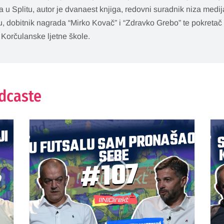
ta u Splitu, autor je dvanaest knjiga, redovni suradnik niza med
u, dobitnik nagrada “Mirko Kovač” i “Zdravko Grebo” te pokretač 
 Korčulanske ljetne škole.
odcaste