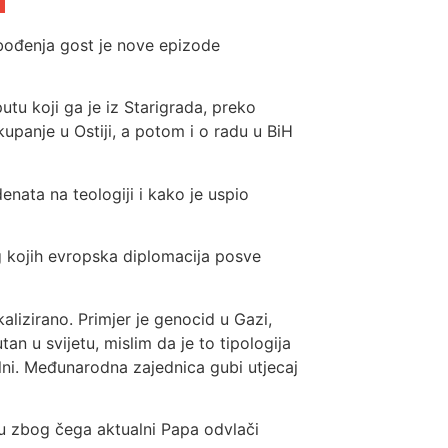
obođenja gost je nove epizode
utu koji ga je iz Starigrada, preko
panje u Ostiji, a potom i o radu u BiH
nata na teologiji i kako je uspio
g kojih evropska diplomacija posve
kalizirano. Primjer je genocid u Gazi,
utan u svijetu, mislim da je to tipologija
talni. Međunarodna zajednica gubi utjecaj
nju zbog čega aktualni Papa odvlači