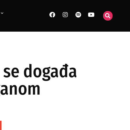
at se događa
aganom