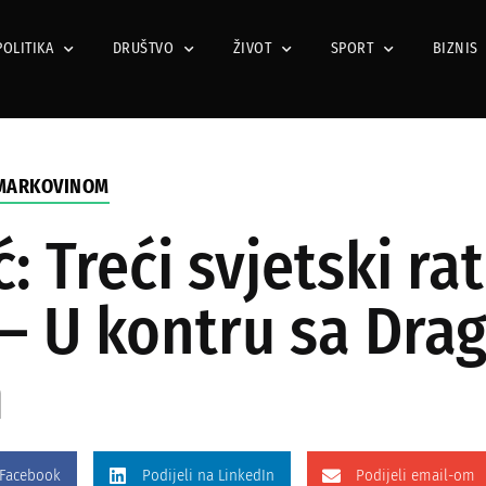
POLITIKA
DRUŠTVO
ŽIVOT
SPORT
BIZNIS
MARKOVINOM
ć: Treći svjetski r
o – U kontru sa Dr
m
 Facebook
Podijeli na LinkedIn
Podijeli email-om