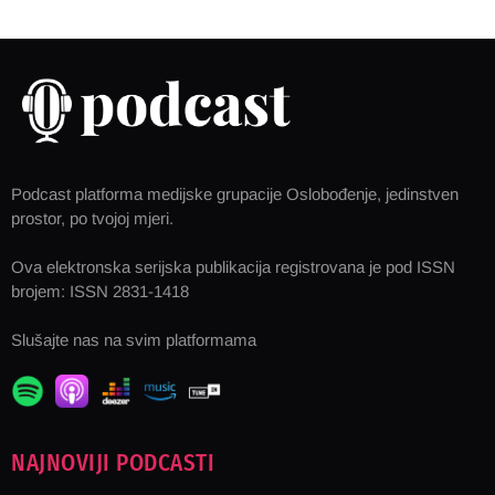
Podcast platforma medijske grupacije Oslobođenje, jedinstven
prostor, po tvojoj mjeri.
Ova elektronska serijska publikacija registrovana je pod ISSN
brojem: ISSN 2831-1418
Slušajte nas na svim platformama
NAJNOVIJI PODCASTI