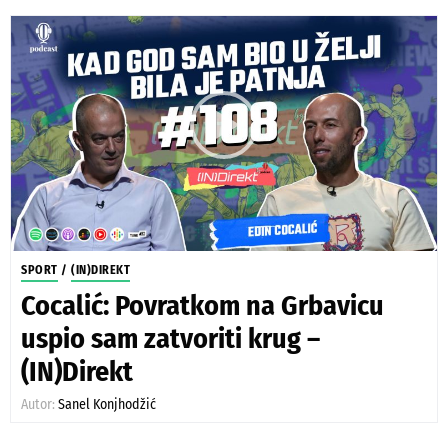
SPORT
/
(IN)DIREKT
Cocalić: Povratkom na Grbavicu
uspio sam zatvoriti krug –
(IN)Direkt
Autor:
Sanel Konjhodžić