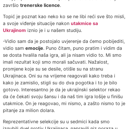
završio
trenerske licence
.
Topić je poznat kao neko ko se ne libi reći sve što misli,
a svoje viđenje situacije nakon
utakmice sa
Ukrajinom
iznio je i u našem studiju.
-Vidio sam da je postojalo uvjerenje da ćemo pobijediti,
vidio sam
emocije
. Puno čitam, puno pratim i vidim da
se dosta hvalila naša igra, ali ja nisam vidio to. Mi smo
imali rezultat koji smo morali sačuvati. Nažalost,
promjene koje su se desile, otišle su na stranu
Ukrajinaca. Oni su na vrijeme reagovali kako treba i
kako je zamislio, stigli su do dva pogotka i to je bilo
gotovo. Interesantno je da je ukrajinski selektor rekao
da će čekati svoju šansu i da naš tim igra lošije u finišu
utakmice. On je reagovao, mi nismo, a zašto nismo to je
pitanje za milion dolara.
Reprezentativne selekcije su u sedmici kada smo
izgubili duel protiv Ukrajinaca, napravili niz poraza u