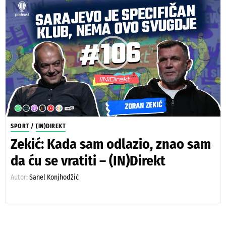
SPORT
/
(IN)DIREKT
Zekić: Kada sam odlazio, znao sam
da ću se vratiti – (IN)Direkt
Autor:
Sanel Konjhodžić