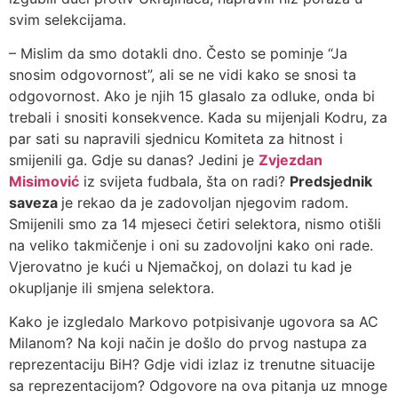
svim selekcijama.
– Mislim da smo dotakli dno. Često se pominje “Ja
snosim odgovornost”, ali se ne vidi kako se snosi ta
odgovornost. Ako je njih 15 glasalo za odluke, onda bi
trebali i snositi konsekvence. Kada su mijenjali Kodru, za
par sati su napravili sjednicu Komiteta za hitnost i
smijenili ga. Gdje su danas? Jedini je
Zvjezdan
Misimović
iz svijeta fudbala, šta on radi?
Predsjednik
saveza
je rekao da je zadovoljan njegovim radom.
Smijenili smo za 14 mjeseci četiri selektora, nismo otišli
na veliko takmičenje i oni su zadovoljni kako oni rade.
Vjerovatno je kući u Njemačkoj, on dolazi tu kad je
okupljanje ili smjena selektora.
Kako je izgledalo Markovo potpisivanje ugovora sa AC
Milanom? Na koji način je došlo do prvog nastupa za
reprezentaciju BiH? Gdje vidi izlaz iz trenutne situacije
sa reprezentacijom? Odgovore na ova pitanja uz mnoge