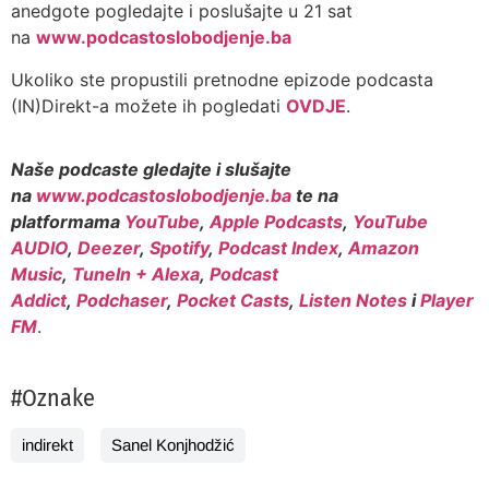
anedgote pogledajte i poslušajte u 21 sat
na
www.podcastoslobodjenje.ba
Ukoliko ste propustili pretnodne epizode podcasta
(IN)Direkt-a možete ih pogledati
OVDJE
.
Naše podcaste gledajte i slušajte
na
www.podcastoslobodjenje.ba
te na
platformama
YouTube
,
Apple Podcasts
,
YouTube
AUDIO
,
Deezer
,
Spotify
,
Podcast Index
,
Amazon
Music
,
TuneIn + Alexa
,
Podcast
Addict
,
Podchaser
,
Pocket Casts
,
Listen Notes
i
Player
FM
.
#Oznake
indirekt
Sanel Konjhodžić