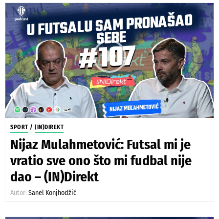
SPORT
/
(IN)DIREKT
Nijaz Mulahmetović: Futsal mi je
vratio sve ono što mi fudbal nije
dao – (IN)Direkt
Autor:
Sanel Konjhodžić