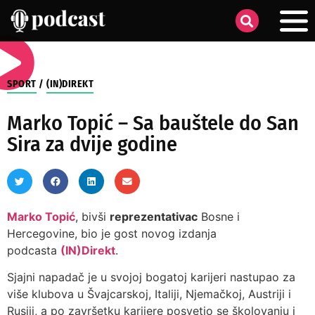
SPORT
/
(IN)DIREKT
Marko Topić – Sa bauštele do San
Sira za dvije godine
Marko Topić
, bivši
reprezentativac
Bosne i
Hercegovine, bio je gost novog izdanja
podcasta
(IN)Direkt
.
Sjajni napadač je u svojoj bogatoj karijeri nastupao za
više klubova u Švajcarskoj, Italiji, Njemačkoj, Austriji i
Rusiji, a po završetku karijere posvetio se školovanju i