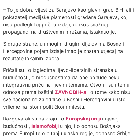
– To je dobra vijest za Sarajevo kao glavni grad BiH, ali i
pokazatelj medijske pismenosti građana Sarajeva, koji
nisu podlegli toj priči o izdaji, uprkos snažnoj
propagandi na društvenim mrežama, istaknuo je.
S druge strane, u mnogim drugim dijelovima Bosne i
Hercegovine pojam izdaje imao je znatan utjecaj na
rezultate lokalnih izbora.
Pričali su i o izgledima lijevo-liberalnih stranaka u
budućnosti, o mogućnostima da one ponude neku
integrativnu priču na lijevim temama. Otvorili su i temu
odnosa prema baštini
ZAVNOBIH-a
i o tome kako nisu
sve nacionalne zajednice u Bosni i Hercegovini u isto
vrijeme na istom političkom mjestu.
Razgovarali su na kraju i o
Europskoj uniji
i njenoj
budućnosti,
islamofobiji
u njoj i o odnosu Bošnjaka
prema Europi te o pitanju ulaska regije, odnosno Srbije