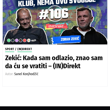
SPORT
/
(IN)DIREKT
Zekić: Kada sam odlazio, znao sam
da ću se vratiti – (IN)Direkt
Autor:
Sanel Konjhodžić