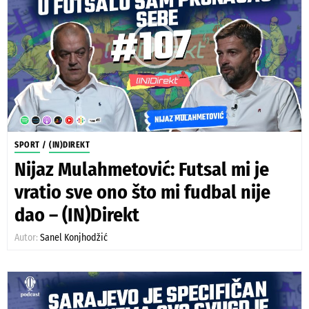
SPORT
/
(IN)DIREKT
Nijaz Mulahmetović: Futsal mi je
vratio sve ono što mi fudbal nije
dao – (IN)Direkt
Autor:
Sanel Konjhodžić