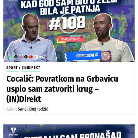
SPORT
/
(IN)DIREKT
Cocalić: Povratkom na Grbavicu
uspio sam zatvoriti krug –
(IN)Direkt
Autor:
Sanel Konjhodžić