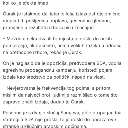
koliko je efekta imao.
Ćurak je istaknuo da, iako je loša izlaznost djelomično
mogla biti posljedica poplava, generalno gledano,
promjene u rezultatu izbora nisu značajne.
– Možda u neka dva ili tri mjesta je došlo do nekih
pomjeranja, ali općenito, nema velikih razlika u odnosu
na prethodne izbore, rekao je Ćurak.
On je naglasio da je opozicija, predvođena SDA, vodila
agresivnu propagandnu kampanju, koristeći pojam
izdaje kao sredstvo za politički napad na vlast.
– Nevjerovatna je frekvencija tog pojma, a pritom
mislim da najveći broj ljudi nije razmišljao o tome što
zapravo znači izdaja, dodao je Ćurak.
Posebno je izdvojio slučaj Sarajeva, gdje propagandna
strategija SDA nije prošla, te je došlo do poraza ove
stranke u ključnim gradskim općinama.