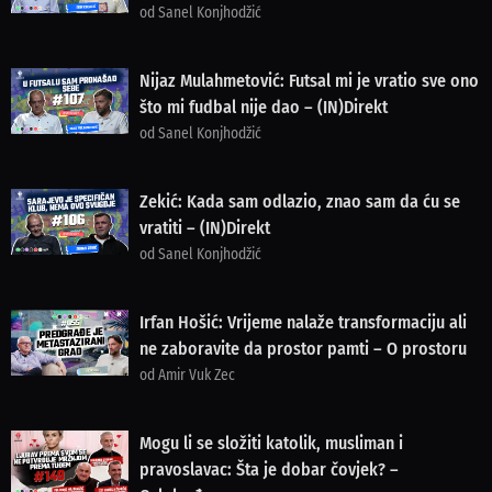
od Sanel Konjhodžić
Nijaz Mulahmetović: Futsal mi je vratio sve ono
što mi fudbal nije dao – (IN)Direkt
od Sanel Konjhodžić
Zekić: Kada sam odlazio, znao sam da ću se
vratiti – (IN)Direkt
od Sanel Konjhodžić
Irfan Hošić: Vrijeme nalaže transformaciju ali
ne zaboravite da prostor pamti – O prostoru
od Amir Vuk Zec
Mogu li se složiti katolik, musliman i
pravoslavac: Šta je dobar čovjek? –