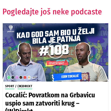
Pogledajte još neke podcaste
SPORT
/
(IN)DIREKT
Cocalić: Povratkom na Grbavicu
uspio sam zatvoriti krug –