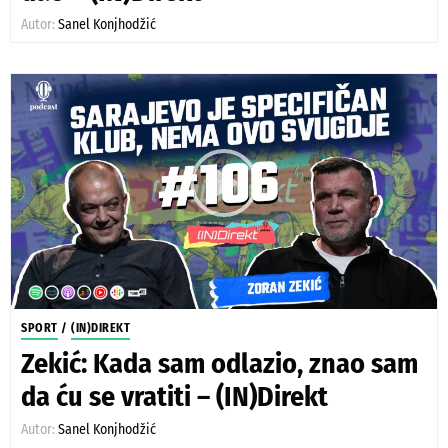
Autor:
Sanel Konjhodžić
SPORT
/
(IN)DIREKT
Zekić: Kada sam odlazio, znao sam
da ću se vratiti – (IN)Direkt
Autor:
Sanel Konjhodžić