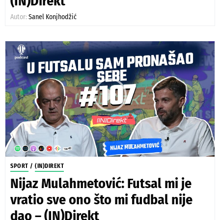
(IN)Direkt
Autor:
Sanel Konjhodžić
SPORT
/
(IN)DIREKT
Nijaz Mulahmetović: Futsal mi je
vratio sve ono što mi fudbal nije
dao – (IN)Direkt