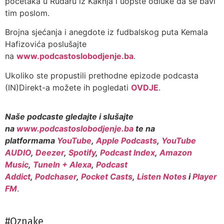
početaka u Rudaru iz Kaknja i uopšte odluke da se bavi
tim poslom.
Brojna sjećanja i anegdote iz fudbalskog puta Kemala
Hafizovića poslušajte
na
www.podcastoslobodjenje.ba
.
Ukoliko ste propustili prethodne epizode podcasta
(IN)Direkt-a možete ih pogledati
OVDJE
.
Naše podcaste gledajte i slušajte
na
www.podcastoslobodjenje.ba
te na
platformama
YouTube
,
Apple Podcasts
,
YouTube
AUDIO
,
Deezer
,
Spotify
,
Podcast Index
,
Amazon
Music
,
TuneIn + Alexa
,
Podcast
Addict
,
Podchaser
,
Pocket Casts
,
Listen Notes
i
Player
FM
.
#Oznake