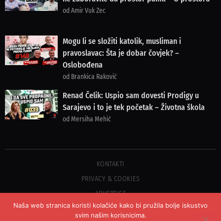
od Amir Vuk Zec
Mogu li se složiti katolik, musliman i
pravoslavac: Šta je dobar čovjek? –
Oslobođena
od Brankica Raković
Renad Čelik: Uspio sam dovesti Prodigy u
Sarajevo i to je tek početak – Životna škola
od Mersiha Mehić
KONTAKTI
PRIVACY & COOKIES
ADVERTISE
Naša web stranica koristi kolačiće kako bi pružila bolje iskustvo
svim našim korisnicima.
©2023 COPYRIGHT OSLOBOĐENJE - SVA PRAVA PRIDRŽANA