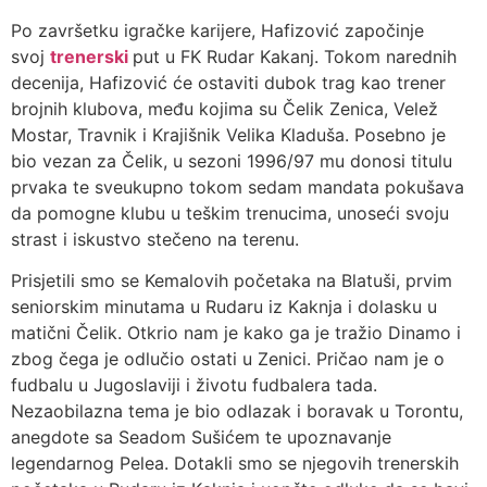
Po završetku igračke karijere, Hafizović započinje
svoj
trenerski
put u FK Rudar Kakanj. Tokom narednih
decenija, Hafizović će ostaviti dubok trag kao trener
brojnih klubova, među kojima su Čelik Zenica, Velež
Mostar, Travnik i Krajišnik Velika Kladuša. Posebno je
bio vezan za Čelik, u sezoni 1996/97 mu donosi titulu
prvaka te sveukupno tokom sedam mandata pokušava
da pomogne klubu u teškim trenucima, unoseći svoju
strast i iskustvo stečeno na terenu.
Prisjetili smo se Kemalovih početaka na Blatuši, prvim
seniorskim minutama u Rudaru iz Kaknja i dolasku u
matični Čelik. Otkrio nam je kako ga je tražio Dinamo i
zbog čega je odlučio ostati u Zenici. Pričao nam je o
fudbalu u Jugoslaviji i životu fudbalera tada.
Nezaobilazna tema je bio odlazak i boravak u Torontu,
anegdote sa Seadom Sušićem te upoznavanje
legendarnog Pelea. Dotakli smo se njegovih trenerskih