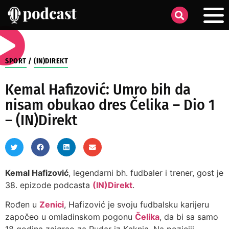
SPORT
/
(IN)DIREKT
Kemal Hafizović: Umro bih da
nisam obukao dres Čelika – Dio 1
– (IN)Direkt
Kemal Hafizović
, legendarni bh. fudbaler i trener, gost je
38. epizode podcasta
(IN)Direkt
.
Rođen u
Zenici
, Hafizović je svoju fudbalsku karijeru
započeo u omladinskom pogonu
Čelika
, da bi sa samo