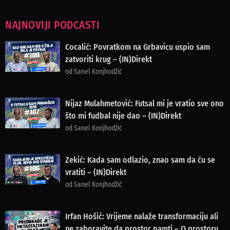
NAJNOVIJI PODCASTI
Cocalić: Povratkom na Grbavicu uspio sam
zatvoriti krug – (IN)Direkt
od Sanel Konjhodžić
Nijaz Mulahmetović: Futsal mi je vratio sve ono
što mi fudbal nije dao – (IN)Direkt
od Sanel Konjhodžić
Zekić: Kada sam odlazio, znao sam da ću se
vratiti – (IN)Direkt
od Sanel Konjhodžić
Irfan Hošić: Vrijeme nalaže transformaciju ali
ne zaboravite da prostor pamti – O prostoru