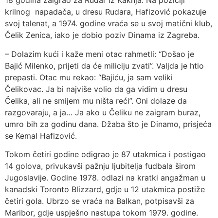
18 godina zaigrao za Rudar iz Kaknja. Na poziciji
krilnog napadača, u dresu Rudara, Hafizović pokazuje
svoj talenat, a 1974. godine vraća se u svoj matični klub,
Čelik Zenica, iako je dobio poziv Dinama iz Zagreba.
– Dolazim kući i kaže meni otac rahmetli: “Došao je
Bajić Milenko, prijeti da će miliciju zvati”. Valjda je htio
prepasti. Otac mu rekao: “Bajiću, ja sam veliki
Čelikovac. Ja bi najviše volio da ga vidim u dresu
Čelika, ali ne smijem mu ništa reći”. Oni dolaze da
razgovaraju, a ja… Ja ako u Čeliku ne zaigram buraz,
umro bih za godinu dana. Džaba što je Dinamo, prisjeća
se Kemal Hafizović.
Tokom četiri godine odigrao je 87 utakmica i postigao
14 golova, privukavši pažnju ljubitelja fudbala širom
Jugoslavije. Godine 1978. odlazi na kratki angažman u
kanadski Toronto Blizzard, gdje u 12 utakmica postiže
četiri gola. Ubrzo se vraća na Balkan, potpisavši za
Maribor, gdje uspješno nastupa tokom 1979. godine.