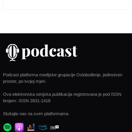
Podcast platforma medijske grupacije Oslobođenje, jedinstven
prostor, po tvojoj mjeri.
Ova elektronska serijska publikacija registrovana je pod ISSN
brojem: ISSN 2831-1418
Slušajte nas na svim platformama