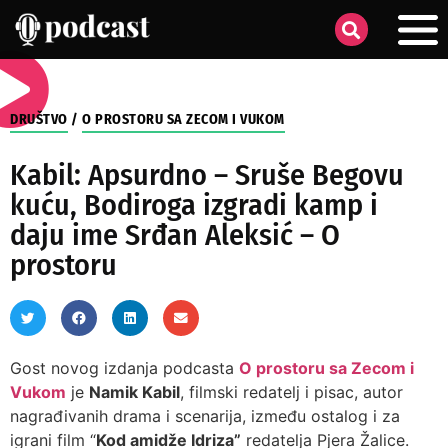
DRUŠTVO
/
O PROSTORU SA ZECOM I VUKOM
Kabil: Apsurdno – Sruše Begovu
kuću, Bodiroga izgradi kamp i
daju ime Srđan Aleksić – O
prostoru
Gost novog izdanja podcasta
O prostoru sa Zecom i
Vukom
je
Namik Kabil
, filmski redatelj i pisac, autor
nagrađivanih drama i scenarija, između ostalog i za
igrani film “
Kod amidže Idriza”
redatelja Pjera Žalice.