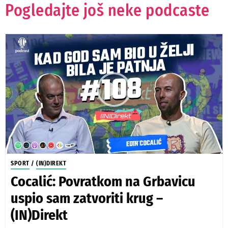
Pogledajte još neke podcaste
SPORT
/
(IN)DIREKT
Cocalić: Povratkom na Grbavicu
uspio sam zatvoriti krug –
(IN)Direkt