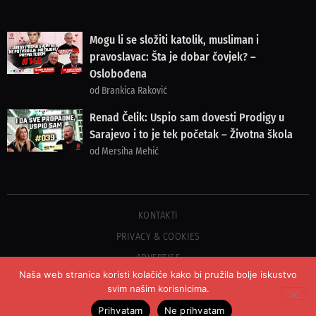
Mogu li se složiti katolik, musliman i
pravoslavac: Šta je dobar čovjek? –
Oslobođena
od Brankica Raković
Renad Čelik: Uspio sam dovesti Prodigy u
Sarajevo i to je tek početak – Životna škola
od Mersiha Mehić
KONTAKTI
PRIVACY & COOKIES
ADVERTISE
Naša web stranica koristi kolačiće kako bi pružila bolje iskustvo
svim našim korisnicima.
©2023 COPYRIGHT OSLOBOĐENJE - SVA PRAVA PRIDRŽANA
Prihvatam
Ne prihvatam