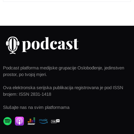
Podcast platforma medijske grupacije Oslobođenje, jedinstven
prostor, po tvojoj mjeri.
Ova elektronska serijska publikacija registrovana je pod ISSN
brojem: ISSN 2831-1418
Slušajte nas na svim platformama