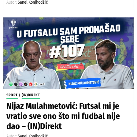
Autor:
Sanel Konjhodžić
SPORT
/
(IN)DIREKT
Nijaz Mulahmetović: Futsal mi je
vratio sve ono što mi fudbal nije
dao – (IN)Direkt
Autor:
Sanel Konjhodžić