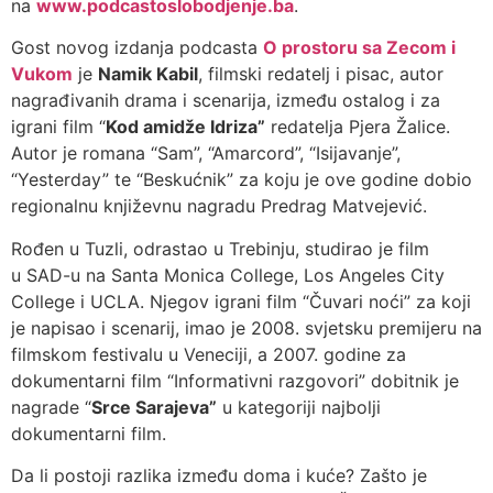
na
www.podcastoslobodjenje.ba
.
Gost novog izdanja podcasta
O prostoru sa Zecom i
Vukom
je
Namik Kabil
, filmski redatelj i pisac, autor
nagrađivanih drama i scenarija, između ostalog i za
igrani film “
Kod amidže Idriza”
redatelja Pjera Žalice.
Autor je romana “Sam”, “Amarcord”, “Isijavanje”,
“Yesterday” te “Beskućnik” za koju je ove godine dobio
regionalnu književnu nagradu Predrag Matvejević.
Rođen u Tuzli, odrastao u Trebinju, studirao je film
u SAD-u na Santa Monica College, Los Angeles City
College i UCLA. Njegov igrani film “Čuvari noći” za koji
je napisao i scenarij, imao je 2008. svjetsku premijeru na
filmskom festivalu u Veneciji, a 2007. godine za
dokumentarni film “Informativni razgovori” dobitnik je
nagrade “
Srce Sarajeva”
u kategoriji najbolji
dokumentarni film.
Da li postoji razlika između doma i kuće? Zašto je