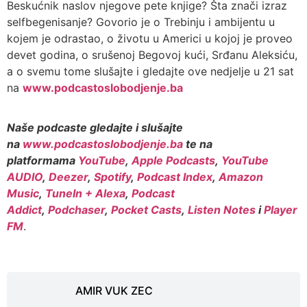
Beskućnik naslov njegove pete knjige? Šta znači izraz
selfbegenisanje? Govorio je o Trebinju i ambijentu u
kojem je odrastao, o životu u Americi u kojoj je proveo
devet godina, o srušenoj Begovoj kući, Srđanu Aleksiću,
a o svemu tome slušajte i gledajte ove nedjelje u 21 sat
na
www.podcastoslobodjenje.ba
Naše podcaste gledajte i slušajte
na
www.podcastoslobodjenje.ba
te na
platformama
YouTube
,
Apple Podcasts
,
YouTube
AUDIO
,
Deezer
,
Spotify
,
Podcast Index
,
Amazon
Music
,
TuneIn + Alexa
,
Podcast
Addict
,
Podchaser
,
Pocket Casts
,
Listen Notes
i
Player
FM
.
AMIR VUK ZEC