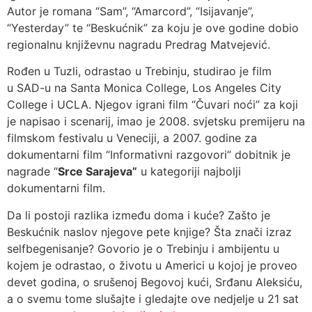
Autor je romana “Sam”, “Amarcord”, “Isijavanje”,
“Yesterday” te “Beskućnik” za koju je ove godine dobio
regionalnu književnu nagradu Predrag Matvejević.
Rođen u Tuzli, odrastao u Trebinju, studirao je film
u SAD-u na Santa Monica College, Los Angeles City
College i UCLA. Njegov igrani film “Čuvari noći” za koji
je napisao i scenarij, imao je 2008. svjetsku premijeru na
filmskom festivalu u Veneciji, a 2007. godine za
dokumentarni film “Informativni razgovori” dobitnik je
nagrade “
Srce Sarajeva”
u kategoriji najbolji
dokumentarni film.
Da li postoji razlika između doma i kuće? Zašto je
Beskućnik naslov njegove pete knjige? Šta znači izraz
selfbegenisanje? Govorio je o Trebinju i ambijentu u
kojem je odrastao, o životu u Americi u kojoj je proveo
devet godina, o srušenoj Begovoj kući, Srđanu Aleksiću,
a o svemu tome slušajte i gledajte ove nedjelje u 21 sat