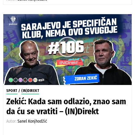
SPORT
/
(IN)DIREKT
Zekić: Kada sam odlazio, znao sam
da ću se vratiti – (IN)Direkt
Autor:
Sanel Konjhodžić